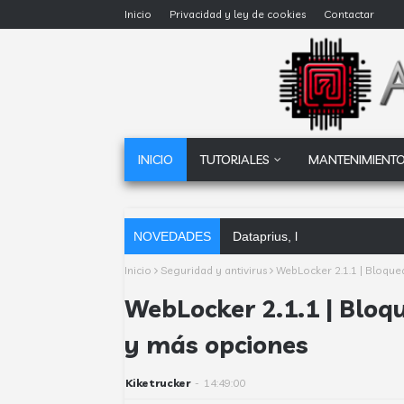
Inicio
Privacidad y ley de cookies
Contactar
INICIO
TUTORIALES
MANTENIMIENTO
NOVEDADES
Dataprius, la alternativa a Go
Inicio
Seguridad y antivirus
WebLocker 2.1.1 | Bloque
WebLocker 2.1.1 | Bloq
y más opciones
Kiketrucker
-
14:49:00