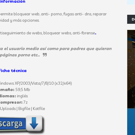
Información
rmite bloquear web, anti- porno, fugas anti- dns, reparar
D
vidad y más opciones.
antiseguimiento de webs, bloquear webs, anti-forense
.
a el usuario medio así como para padres que quieran
páginas porno etc..
Ficha técnica
ndows XP/2003/Vista/7/8/10 (x32/x64)
amaño:
59,5 Mb
diomas:
inglés
ompresor:
7z
Uploads | Bigfile | Katfile