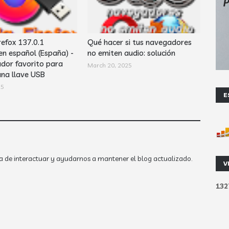
refox 137.0.1
Qué hacer si tus navegadores
en español (España) -
no emiten audio: solución
dor favorito para
March 20, 2025
una llave USB
25
E
a de interactuar y ayudarnos a mantener el blog actualizado.
V
1
3
2