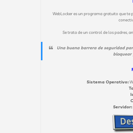
WebLocker es un programa gratuito que te pe
conecti
Se trata de un control de los padres, 
Una buena barrera de seguridad par
bloquear 
Sistema Operativo:
Wi
T
I
C
Servidor: