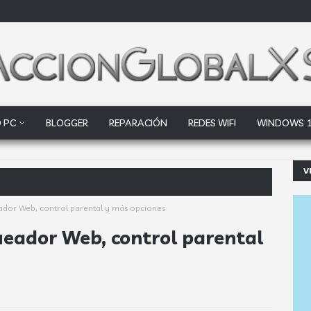
 PC
BLOGGER
REPARACIÓN
REDES WIFI
WINDOWS 
V
ogle Drive y Dro
ador Web, control parental y más opciones
ueador Web, control parental