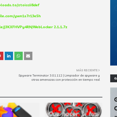
ploads.to/ztoiccii8def
file.com/ywn1s7r13e5h
file/j3KXFHVPy4RN/WebLocker 2.1.1.7z
MÁS RECIENTE
Spyware Terminator 3.0.1.112 | Limpiador de spyware y
G
otras amenazas con protección en tiempo real