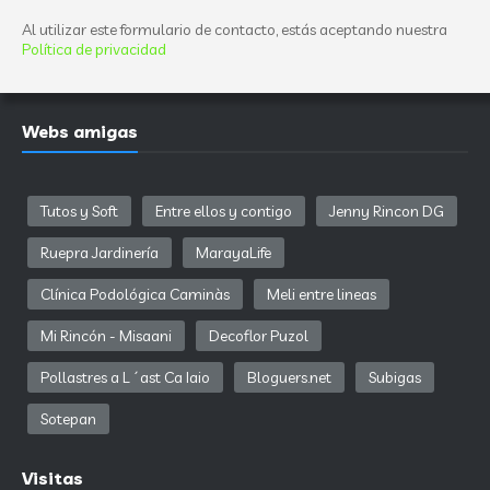
Al utilizar este formulario de contacto, estás aceptando nuestra
Política de privacidad
Webs amigas
Tutos y Soft
Entre ellos y contigo
Jenny Rincon DG
Ruepra Jardinería
MarayaLife
Clínica Podológica Caminàs
Meli entre lineas
Mi Rincón - Misaani
Decoflor Puzol
Pollastres a L´ast Ca Iaio
Bloguers.net
Subigas
Sotepan
Visitas