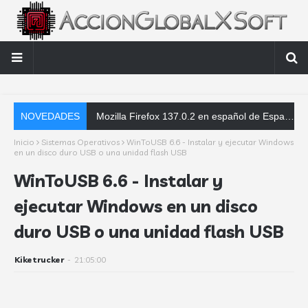
NOVEDADES
Mozilla Firefox 137.0.2 en español de España - Parche de corrección de errores - Instaladores offline
Inicio
Sistemas Operativos
WinToUSB 6.6 - Instalar y ejecutar Windows
en un disco duro USB o una unidad flash USB
WinToUSB 6.6 - Instalar y
ejecutar Windows en un disco
duro USB o una unidad flash USB
Kiketrucker
-
21:05:00