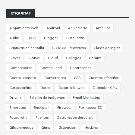
ETIQUETAS
Alojamiento web
Android
Aniversario
Artículos
Audio
BIOS
Blogger
Búsquedas
Capturas de pantalla
CD ROM Educativos
Clases de inglés
Claves
Clonar
Cloud
Collages
Comics
Compresores
Contabilidad
Contraseñas
Control remoto
Conversores
CSS
Cuentos infantiles
Cursos online
Datos
Desarrollo web
Disipador CPU
Drivers
Edición de imágenes
Email Marketing
Empresas
Encriptar
Firewall
Formatear SD
Fotografía
Fuentes
Gestores de descarga
Gifs animados
Gimp
Grabación
Hacking