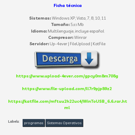
Ficha técnica
Sistemas:
Windows XP, Vista, 7, 8, 10, 11
Tamaño:
5
Mb
,83
Idioma:
Multilenguaje, incluye español
Compresor:
Winrar
Servidor:
Up-4ever | FileUpload | KatFile
https://www.upload-4ever.com/gpcy0m8m708g
https://www.file-upload.com/ll7r9pjp89z2
https://katfile.com/mftuu2h22uc4/WinToUSB_6.6.rar.ht
ml
Labels:
programas
Sistemas Operativos