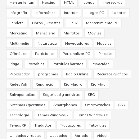
Herramientas
Hosting
HTML
Iconos
Impresoras
Infografía
Informática
Internet
Juegos PC
Labores
Landete
Libros y Revistas
Linux
Mantenimiento PC
Marketing
Mensajería
Mis fotos
Móviles
Multimedia
Naturaleza
Navegadores
Noticias
Ofimática
Particiones
Personalizar PC
Pinceles
Playa
Portables
Portátiles baratos
Privacidad
Procesador
programas
Radio Online
Recursos gráficos
Redes Wifi
Reparación
Rio Magro
Rio Mira
Salvapantallas
Seguridad y antivirus
SEO
Sistemas Operativos
Smartphones
Smartwatches
SSD
Tecnología
Temas Windows 7
Temas Windows 8
Temas XP
Traductor
Traductores
Tutoriales
Unidades virtuales
Utilidades
Variado
Video