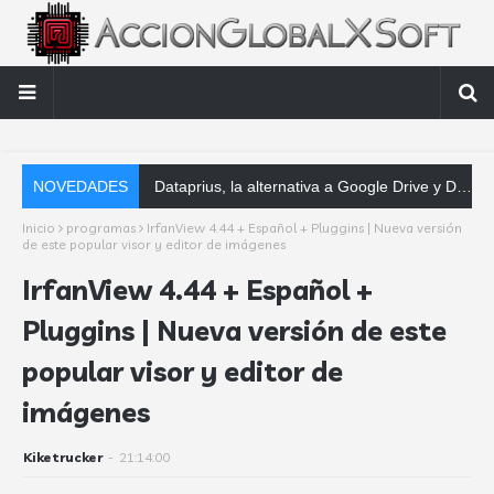
NOVEDADES
Dataprius, la alternativa a Google Drive y Dropbox que las empresas deberían conocer
Inicio
programas
IrfanView 4.44 + Español + Pluggins | Nueva versión
de este popular visor y editor de imágenes
IrfanView 4.44 + Español +
Pluggins | Nueva versión de este
popular visor y editor de
imágenes
Kiketrucker
-
21:14:00