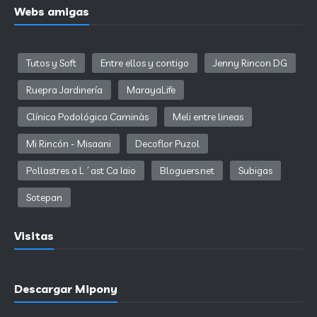
Webs amigas
Tutos y Soft
Entre ellos y contigo
Jenny Rincon DG
Ruepra Jardinería
MarayaLife
Clínica Podológica Caminàs
Meli entre lineas
Mi Rincón - Misaani
Decoflor Puzol
Pollastres a L´ast Ca Iaio
Bloguers.net
Subigas
Sotepan
Visitas
Descargar Mipony