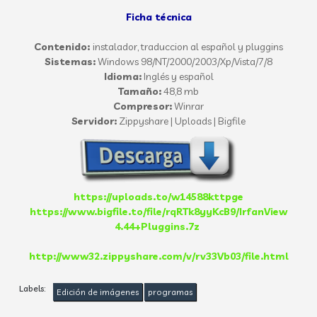
Ficha técnica
Contenido:
instalador, traduccion al español y pluggins
Sistemas:
Windows 98/NT/2000/2003/Xp/Vista/7/8
Idioma:
Inglés y español
Tamaño:
48,8 mb
Compresor:
Winrar
Servidor:
Zippyshare | Uploads | Bigfile
https://uploads.to/w14588kttpge
https://www.bigfile.to/file/rqRTk8yyKcB9/IrfanView
4.44+Pluggins.7z
http://www32.zippyshare.com/v/rv33Vb03/file.html
Labels:
Edición de imágenes
programas