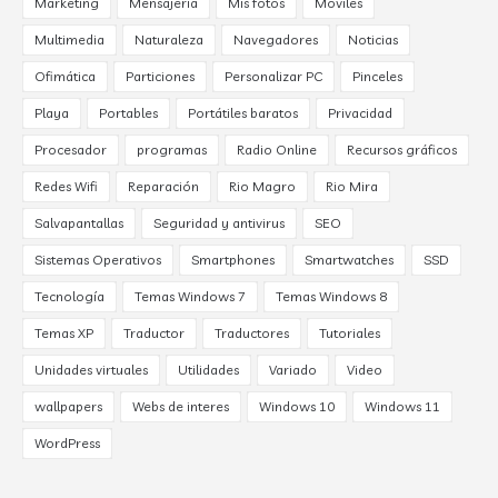
Marketing
Mensajería
Mis fotos
Móviles
Multimedia
Naturaleza
Navegadores
Noticias
Ofimática
Particiones
Personalizar PC
Pinceles
Playa
Portables
Portátiles baratos
Privacidad
Procesador
programas
Radio Online
Recursos gráficos
Redes Wifi
Reparación
Rio Magro
Rio Mira
Salvapantallas
Seguridad y antivirus
SEO
Sistemas Operativos
Smartphones
Smartwatches
SSD
Tecnología
Temas Windows 7
Temas Windows 8
Temas XP
Traductor
Traductores
Tutoriales
Unidades virtuales
Utilidades
Variado
Video
wallpapers
Webs de interes
Windows 10
Windows 11
WordPress