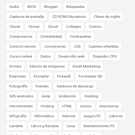
Audio
BIOS
Blogger
Búsquedas
Capturas de pantalla
CD ROM Educativos
Clases de inglés
Claves
Clonar
Cloud
Collages
Comics
Compresores
Contabilidad
Contraseñas
Control remoto
Conversores
CSS
Cuentos infantiles
Cursos online
Datos
Desarrollo web
Disipador CPU
Drivers
Edición de imágenes
Email Marketing
Empresas
Encriptar
Firewall
Formatear SD
Fotografía
Fuentes
Gestores de descarga
Gifs animados
Gimp
Grabación
Hacking
Herramientas
Hosting
HTML
Iconos
Impresoras
Infografía
Informática
Internet
Juegos PC
Labores
Landete
Libros y Revistas
Linux
Mantenimiento PC