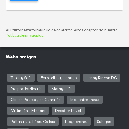
Al utilizar este formulario de contacto, estás aceptando nuestra
Política de privacidad
Webs amigas
Tutos y Soft
Entre ellos y contigo
Jenny Rincon DG
Ruepra Jardinería
MarayaLife
Clínica Podológica Caminàs
Meli entre lineas
Mi Rincón - Misaani
Decoflor Puzol
Pollastres a L´ast Ca Iaio
Bloguers.net
Subigas