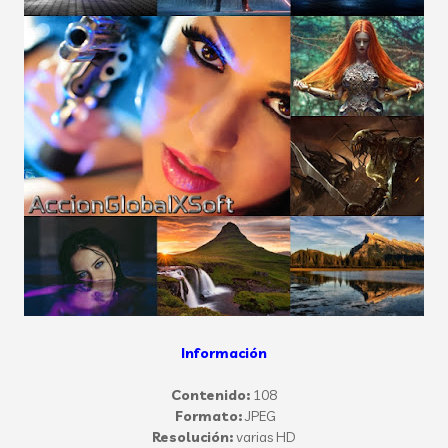
Información
Contenido:
108
Formato:
JPEG
Resolución:
varias HD