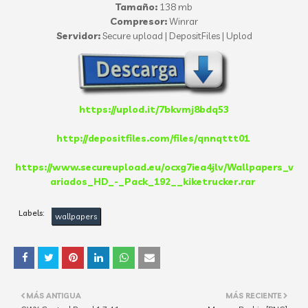
Tamaño:
138 mb
Compresor:
Winrar
Servidor:
Secure upload | DepositFiles | Uplod
https://uplod.it/7bkvmj8bdq53
http://depositfiles.com/files/qnnqttt01
https://www.secureupload.eu/ocxg7iea4jlv/Wallpapers_v
ariados_HD_-_Pack_192__kiketrucker.rar
Labels:
wallpapers
MÁS ANTIGUA
MÁS RECIENTE