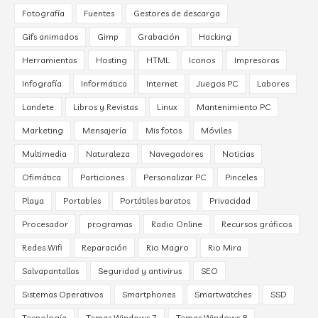
Fotografía
Fuentes
Gestores de descarga
Gifs animados
Gimp
Grabación
Hacking
Herramientas
Hosting
HTML
Iconos
Impresoras
Infografía
Informática
Internet
Juegos PC
Labores
Landete
Libros y Revistas
Linux
Mantenimiento PC
Marketing
Mensajería
Mis fotos
Móviles
Multimedia
Naturaleza
Navegadores
Noticias
Ofimática
Particiones
Personalizar PC
Pinceles
Playa
Portables
Portátiles baratos
Privacidad
Procesador
programas
Radio Online
Recursos gráficos
Redes Wifi
Reparación
Rio Magro
Rio Mira
Salvapantallas
Seguridad y antivirus
SEO
Sistemas Operativos
Smartphones
Smartwatches
SSD
Tecnología
Temas Windows 7
Temas Windows 8