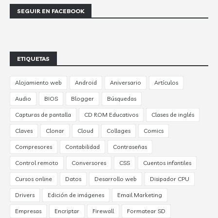
SEGUIR EN FACEBOOK
ETIQUETAS
Alojamiento web
Android
Aniversario
Artículos
Audio
BIOS
Blogger
Búsquedas
Capturas de pantalla
CD ROM Educativos
Clases de inglés
Claves
Clonar
Cloud
Collages
Comics
Compresores
Contabilidad
Contraseñas
Control remoto
Conversores
CSS
Cuentos infantiles
Cursos online
Datos
Desarrollo web
Disipador CPU
Drivers
Edición de imágenes
Email Marketing
Empresas
Encriptar
Firewall
Formatear SD