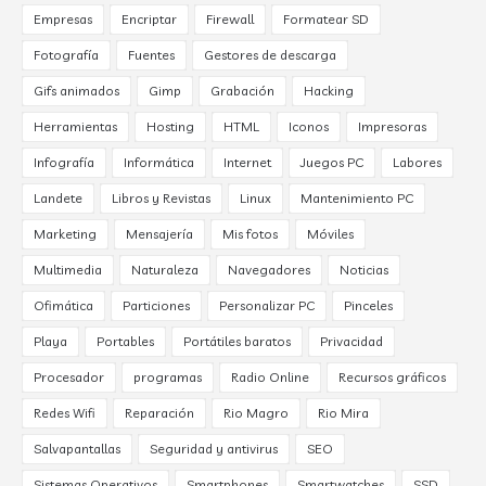
Empresas
Encriptar
Firewall
Formatear SD
Fotografía
Fuentes
Gestores de descarga
Gifs animados
Gimp
Grabación
Hacking
Herramientas
Hosting
HTML
Iconos
Impresoras
Infografía
Informática
Internet
Juegos PC
Labores
Landete
Libros y Revistas
Linux
Mantenimiento PC
Marketing
Mensajería
Mis fotos
Móviles
Multimedia
Naturaleza
Navegadores
Noticias
Ofimática
Particiones
Personalizar PC
Pinceles
Playa
Portables
Portátiles baratos
Privacidad
Procesador
programas
Radio Online
Recursos gráficos
Redes Wifi
Reparación
Rio Magro
Rio Mira
Salvapantallas
Seguridad y antivirus
SEO
Sistemas Operativos
Smartphones
Smartwatches
SSD