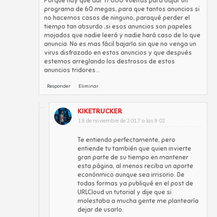
Porque hay que dar 17.000 vueltas para bajar un
programa de 60 megas, para que tantos anuncios si
no hacemos casos de ninguno, paraqué perder el
tiempo tan absurdo ,si esos anuncios son papeles
mojados que nadie leerá y nadie hará caso de lo que
anuncia. No es mas fácil bajarlo sin que no venga un
virus disfrazado en estos anuncios y que después
estemos arreglando los destrosos de estos
anuncios tridores...
Responder
Eliminar
KIKETRUCKER
18 de noviembre de 2017 a las 9:02
Te entiendo perfectamente, pero
entiende tu también que quien invierte
gran parte de su tiempo en mantener
esta página, al menos reciba un aporte
econónmico aunque sea irrisorio. De
todas formas ya publiqué en el post de
URLCloud un tutorial y dije que si
molestaba a mucha gente me plantearía
dejar de usarlo.