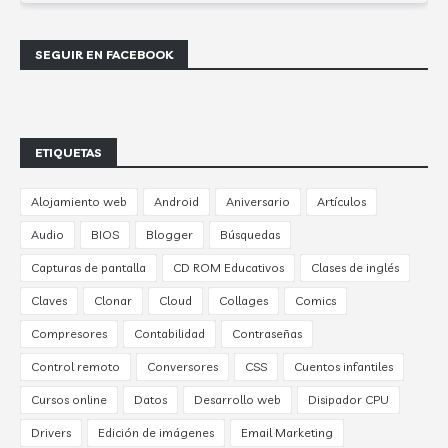
SEGUIR EN FACEBOOK
ETIQUETAS
Alojamiento web
Android
Aniversario
Artículos
Audio
BIOS
Blogger
Búsquedas
Capturas de pantalla
CD ROM Educativos
Clases de inglés
Claves
Clonar
Cloud
Collages
Comics
Compresores
Contabilidad
Contraseñas
Control remoto
Conversores
CSS
Cuentos infantiles
Cursos online
Datos
Desarrollo web
Disipador CPU
Drivers
Edición de imágenes
Email Marketing