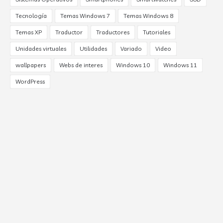
Tecnología
Temas Windows 7
Temas Windows 8
Temas XP
Traductor
Traductores
Tutoriales
Unidades virtuales
Utilidades
Variado
Video
wallpapers
Webs de interes
Windows 10
Windows 11
WordPress