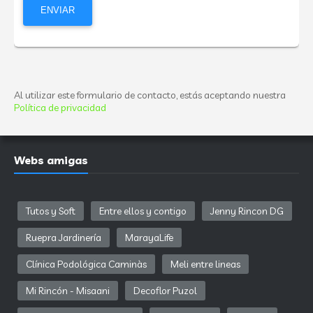
Al utilizar este formulario de contacto, estás aceptando nuestra
Política de privacidad
Webs amigas
Tutos y Soft
Entre ellos y contigo
Jenny Rincon DG
Ruepra Jardinería
MarayaLife
Clínica Podológica Caminàs
Meli entre lineas
Mi Rincón - Misaani
Decoflor Puzol