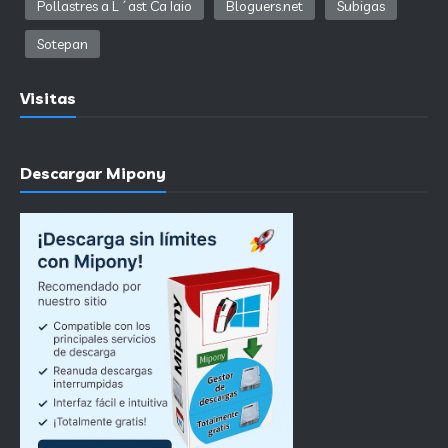
Pollastres a L´ast Ca Iaio
Bloguers.net
Subigas
Sotepan
Visitas
Descargar Mipony