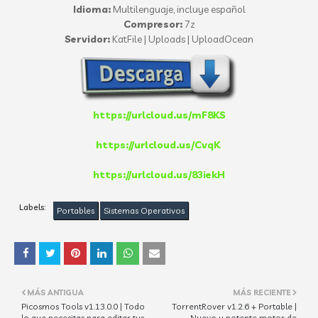
Idioma:
Multilenguaje, incluye español
Compresor:
7z
Servidor:
KatFile | Uploads | UploadOcean
https://urlcloud.us/mF8KS
https://urlcloud.us/CvqK
https://urlcloud.us/83iekH
Labels:
Portables
Sistemas Operativos
MÁS ANTIGUA
MÁS RECIENTE
Picosmos Tools v1.13.0.0 | Todo
TorrentRover v1.2.6 + Portable |
lo que necesitas para editar tus
Nuevo y potente motor de