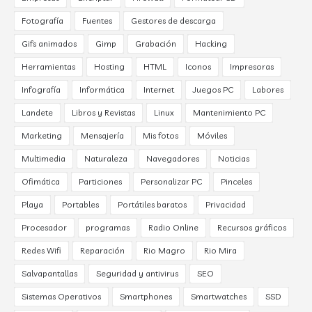
Fotografía
Fuentes
Gestores de descarga
Gifs animados
Gimp
Grabación
Hacking
Herramientas
Hosting
HTML
Iconos
Impresoras
Infografía
Informática
Internet
Juegos PC
Labores
Landete
Libros y Revistas
Linux
Mantenimiento PC
Marketing
Mensajería
Mis fotos
Móviles
Multimedia
Naturaleza
Navegadores
Noticias
Ofimática
Particiones
Personalizar PC
Pinceles
Playa
Portables
Portátiles baratos
Privacidad
Procesador
programas
Radio Online
Recursos gráficos
Redes Wifi
Reparación
Rio Magro
Rio Mira
Salvapantallas
Seguridad y antivirus
SEO
Sistemas Operativos
Smartphones
Smartwatches
SSD