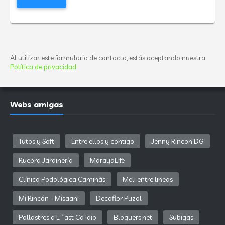
Al utilizar este formulario de contacto, estás aceptando nuestra
Política de privacidad
Webs amigas
Tutos y Soft
Entre ellos y contigo
Jenny Rincon DG
Ruepra Jardinería
MarayaLife
Clínica Podológica Caminàs
Meli entre lineas
Mi Rincón - Misaani
Decoflor Puzol
Pollastres a L´ast Ca Iaio
Bloguers.net
Subigas