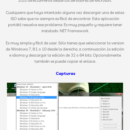
2010 directamente desde
los servidores de Microsoft
.
Cualquiera que haya intentado alguna vez
descargar
una de estas
ISO sabe que no siempre es fácil de encontrar. Esta aplicación
portátil resuelve ese problema. Es
muy pequeño y
requiere
tener
instalado
.NET Framework.
Es muy simple
y fácil de usar
.
Sólo tienes que seleccionar
la version
de Windows 7, 8.1 o 10 desde la derecha,
a continuación,
la edición
e idioma y descargar la
edición de 32
o 64 bits.
Opcionalmente
también se puede
copiar el enlace
.
Capturas