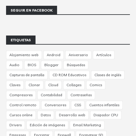
SEGUIR EN FACEBOOK
ETIQUETAS
Alojamiento web
Android
Aniversario
Artículos
Audio
BIOS
Blogger
Búsquedas
Capturas de pantalla
CD ROM Educativos
Clases de inglés
Claves
Clonar
Cloud
Collages
Comics
Compresores
Contabilidad
Contraseñas
Control remoto
Conversores
CSS
Cuentos infantiles
Cursos online
Datos
Desarrollo web
Disipador CPU
Drivers
Edición de imágenes
Email Marketing
Empresas
Encriptar
Firewall
Formatear SD