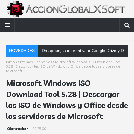
NOVEDADES
Dataprius, la alternativa a Google Drive y Dropbox que las empresas deberían conoce
Inicio
Sistemas Operativos
Microsoft Windows ISO Download Tool
5.28 | Descargar las ISO de Windows y Office desde los servidores de
Microsoft
Microsoft Windows ISO
Download Tool 5.28 | Descargar
las ISO de Windows y Office desde
los servidores de Microsoft
Kiketrucker
-
22:25:00