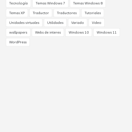
Tecnología
Temas Windows 7
Temas Windows 8
Temas XP
Traductor
Traductores
Tutoriales
Unidades virtuales
Utilidades
Variado
Video
wallpapers
Webs de interes
Windows 10
Windows 11
WordPress