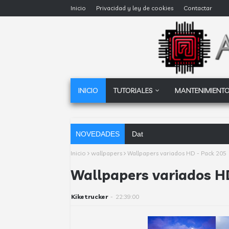
Inicio
Privacidad y ley de cookies
Contactar
INICIO
TUTORIALES
MANTENIMIENTO
NOVEDADES
Dataprius, la alternativa a Go
Inicio
wallpapers
Wallpapers variados HD - Pack 205
Wallpapers variados H
Kiketrucker
-
22:39:00