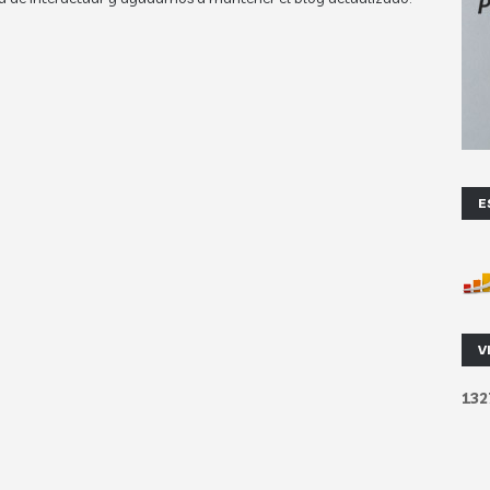
E
V
1
3
2