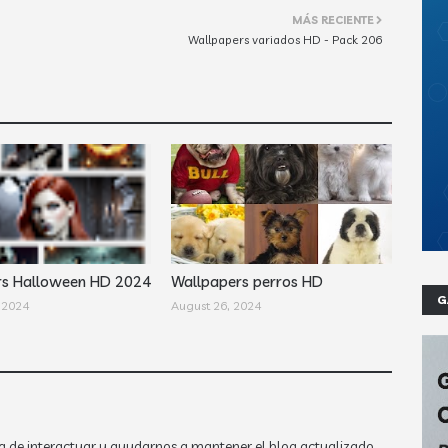
MÁS RECIENTE
Wallpapers variados HD - Pack 206
rs Halloween HD 2024
Wallpapers perros HD
G
 2024
August 26, 2024
a de interactuar y ayudarnos a mantener el blog actualizado.