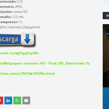
ontenido:
115
ormato:
JPEG
lución:
varias HD
D
amaño:
121 mb
ompresor:
7z
gfile | Uploads | Zippyshare
loads.to/4yf2gg3vp99o
s/Wallpapers variados HD - Pack 205, kiketrucker.7z
share.com/v/7NO8e71P/file.html