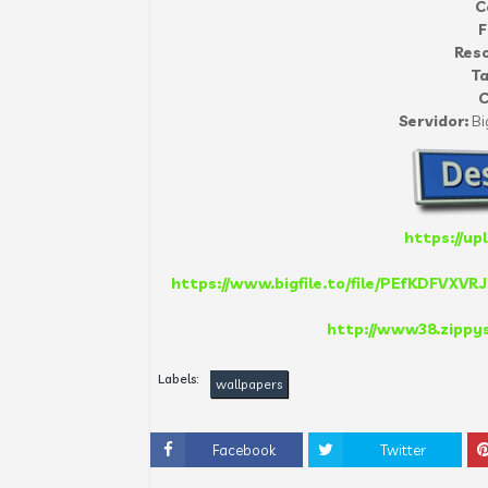
C
F
Reso
T
C
Servidor:
Bi
https://up
https://www.bigfile.to/file/PEfKDFVXVRJ
http://www38.zippy
Labels:
wallpapers
Facebook
Twitter