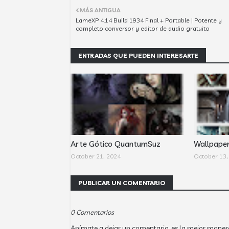
MÁS ANTIGUA
LameXP 4.14 Build 1934 Final + Portable | Potente y
completo conversor y editor de audio gratuito
ENTRADAS QUE PUEDEN INTERESARTE
Arte Gótico QuantumSuz
Wallpape
October 21, 2024
October 13,
PUBLICAR UN COMENTARIO
0 Comentarios
Anímate a dejar un comentario, es la mejor maner