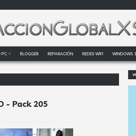
 PC
BLOGGER
REPARACIÓN
REDES WIFI
WINDOWS 
V
ogle Driv
D - Pack 205