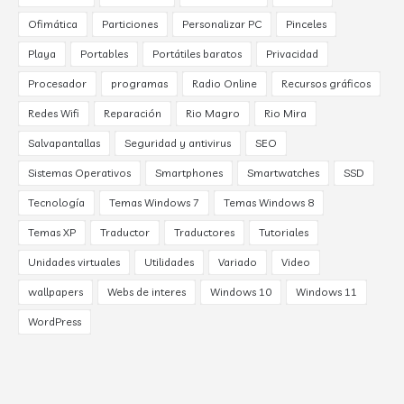
Ofimática
Particiones
Personalizar PC
Pinceles
Playa
Portables
Portátiles baratos
Privacidad
Procesador
programas
Radio Online
Recursos gráficos
Redes Wifi
Reparación
Rio Magro
Rio Mira
Salvapantallas
Seguridad y antivirus
SEO
Sistemas Operativos
Smartphones
Smartwatches
SSD
Tecnología
Temas Windows 7
Temas Windows 8
Temas XP
Traductor
Traductores
Tutoriales
Unidades virtuales
Utilidades
Variado
Video
wallpapers
Webs de interes
Windows 10
Windows 11
WordPress