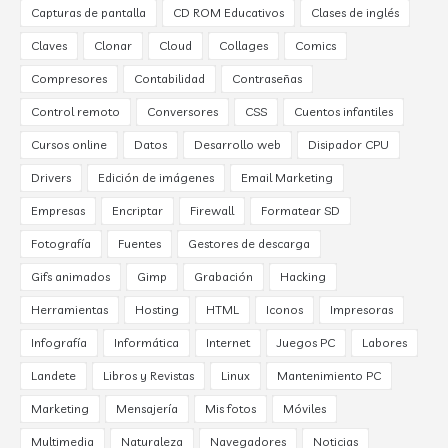
Capturas de pantalla
CD ROM Educativos
Clases de inglés
Claves
Clonar
Cloud
Collages
Comics
Compresores
Contabilidad
Contraseñas
Control remoto
Conversores
CSS
Cuentos infantiles
Cursos online
Datos
Desarrollo web
Disipador CPU
Drivers
Edición de imágenes
Email Marketing
Empresas
Encriptar
Firewall
Formatear SD
Fotografía
Fuentes
Gestores de descarga
Gifs animados
Gimp
Grabación
Hacking
Herramientas
Hosting
HTML
Iconos
Impresoras
Infografía
Informática
Internet
Juegos PC
Labores
Landete
Libros y Revistas
Linux
Mantenimiento PC
Marketing
Mensajería
Mis fotos
Móviles
Multimedia
Naturaleza
Navegadores
Noticias