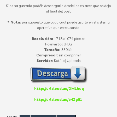
Si os ha gustado podéis descargarlo desde los enlaces que os dejo
al final del post.
* Nota:
por supuesto que cada cual puede usarlo en el sistema
operativo que esté usando.
Resolución:
1718 × 1074 píxeles
Formato:
JPEG
Tamaño:
350 Kb
Compresor:
sin comprimir
Servidor:
Katfile | Uploads
http://urlcloud.us/DMLhuq
http://urlcloud.us/b4Zg81
Labels: