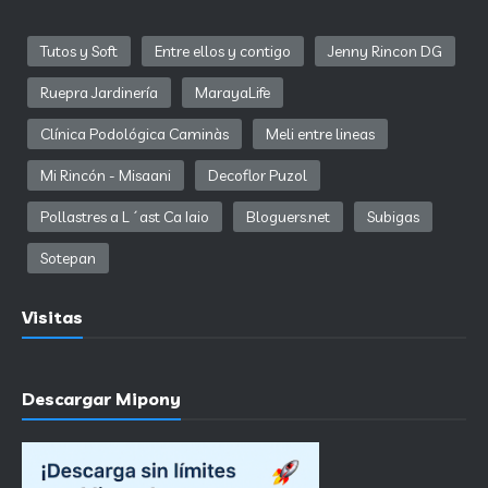
Tutos y Soft
Entre ellos y contigo
Jenny Rincon DG
Ruepra Jardinería
MarayaLife
Clínica Podológica Caminàs
Meli entre lineas
Mi Rincón - Misaani
Decoflor Puzol
Pollastres a L´ast Ca Iaio
Bloguers.net
Subigas
Sotepan
Visitas
Descargar Mipony