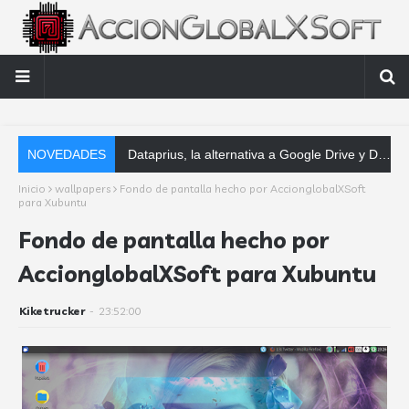
NOVEDADES
Dataprius, la alternativa a Google Drive y Dropbox que las empresas deberían conocer
Inicio
wallpapers
Fondo de pantalla hecho por AccionglobalXSoft
para Xubuntu
Fondo de pantalla hecho por
AccionglobalXSoft para Xubuntu
Kiketrucker
-
23:52:00