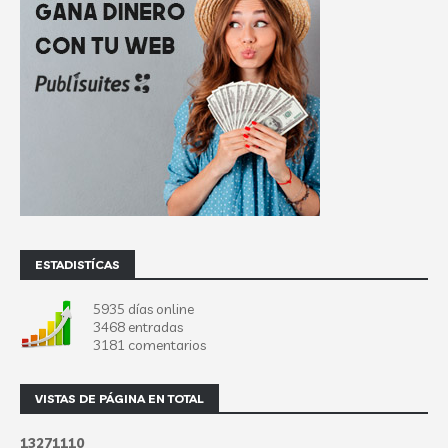
ESTADISTÍCAS
5935 días online
3468 entradas
3181 comentarios
VISTAS DE PÁGINA EN TOTAL
1
3
2
7
1
1
1
0