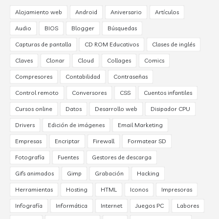
Alojamiento web
Android
Aniversario
Artículos
Audio
BIOS
Blogger
Búsquedas
Capturas de pantalla
CD ROM Educativos
Clases de inglés
Claves
Clonar
Cloud
Collages
Comics
Compresores
Contabilidad
Contraseñas
Control remoto
Conversores
CSS
Cuentos infantiles
Cursos online
Datos
Desarrollo web
Disipador CPU
Drivers
Edición de imágenes
Email Marketing
Empresas
Encriptar
Firewall
Formatear SD
Fotografía
Fuentes
Gestores de descarga
Gifs animados
Gimp
Grabación
Hacking
Herramientas
Hosting
HTML
Iconos
Impresoras
Infografía
Informática
Internet
Juegos PC
Labores