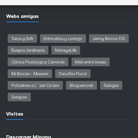
Webs amigas
Tutos y Soft
Entre ellos y contigo
Jenny Rincon DG
Ruepra Jardinería
MarayaLife
Clínica Podológica Caminàs
Meli entre lineas
Mi Rincón - Misaani
Decoflor Puzol
Pollastres a L´ast Ca Iaio
Bloguers.net
Subigas
Sotepan
Visitas
Descargar Mipony