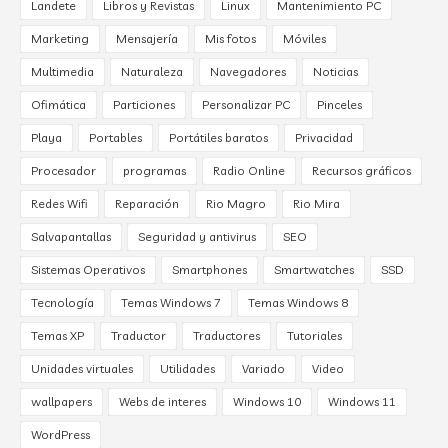
Landete
Libros y Revistas
Linux
Mantenimiento PC
Marketing
Mensajería
Mis fotos
Móviles
Multimedia
Naturaleza
Navegadores
Noticias
Ofimática
Particiones
Personalizar PC
Pinceles
Playa
Portables
Portátiles baratos
Privacidad
Procesador
programas
Radio Online
Recursos gráficos
Redes Wifi
Reparación
Rio Magro
Rio Mira
Salvapantallas
Seguridad y antivirus
SEO
Sistemas Operativos
Smartphones
Smartwatches
SSD
Tecnología
Temas Windows 7
Temas Windows 8
Temas XP
Traductor
Traductores
Tutoriales
Unidades virtuales
Utilidades
Variado
Video
wallpapers
Webs de interes
Windows 10
Windows 11
WordPress