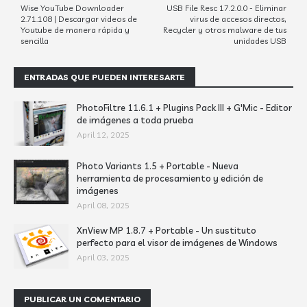
Wise YouTube Downloader
USB File Resc 17.2.0.0 - Eliminar
2.71.108 | Descargar videos de
virus de accesos directos,
Youtube de manera rápida y
Recycler y otros malware de tus
sencilla
unidades USB
ENTRADAS QUE PUEDEN INTERESARTE
PhotoFiltre 11.6.1 + Plugins Pack III + G'Mic - Editor
de imágenes a toda prueba
April 12, 2025
Photo Variants 1.5 + Portable - Nueva
herramienta de procesamiento y edición de
imágenes
April 08, 2025
XnView MP 1.8.7 + Portable - Un sustituto
perfecto para el visor de imágenes de Windows
April 03, 2025
PUBLICAR UN COMENTARIO