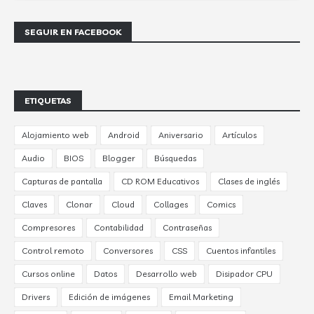
SEGUIR EN FACEBOOK
ETIQUETAS
Alojamiento web
Android
Aniversario
Artículos
Audio
BIOS
Blogger
Búsquedas
Capturas de pantalla
CD ROM Educativos
Clases de inglés
Claves
Clonar
Cloud
Collages
Comics
Compresores
Contabilidad
Contraseñas
Control remoto
Conversores
CSS
Cuentos infantiles
Cursos online
Datos
Desarrollo web
Disipador CPU
Drivers
Edición de imágenes
Email Marketing