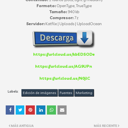
Formato:
OpenType, TrueType
Tamaño:
940 kb
Compresor:
7z
Servidor:
Katfile | Uploads | UploadOcean
https://urlcloud.us/kbEDSODe
https://urlcloud.us/AG9UPn
https://urlcloud.us/N0jlC
Labels:
Edición de imágenes
Fuentes
Marketing
MÁS ANTIGUA
MÁS RECIENTE