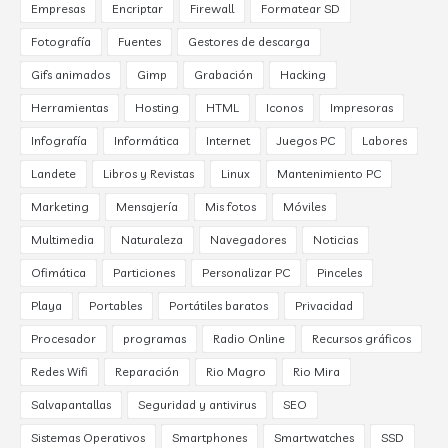
Empresas
Encriptar
Firewall
Formatear SD
Fotografía
Fuentes
Gestores de descarga
Gifs animados
Gimp
Grabación
Hacking
Herramientas
Hosting
HTML
Iconos
Impresoras
Infografía
Informática
Internet
Juegos PC
Labores
Landete
Libros y Revistas
Linux
Mantenimiento PC
Marketing
Mensajería
Mis fotos
Móviles
Multimedia
Naturaleza
Navegadores
Noticias
Ofimática
Particiones
Personalizar PC
Pinceles
Playa
Portables
Portátiles baratos
Privacidad
Procesador
programas
Radio Online
Recursos gráficos
Redes Wifi
Reparación
Rio Magro
Rio Mira
Salvapantallas
Seguridad y antivirus
SEO
Sistemas Operativos
Smartphones
Smartwatches
SSD