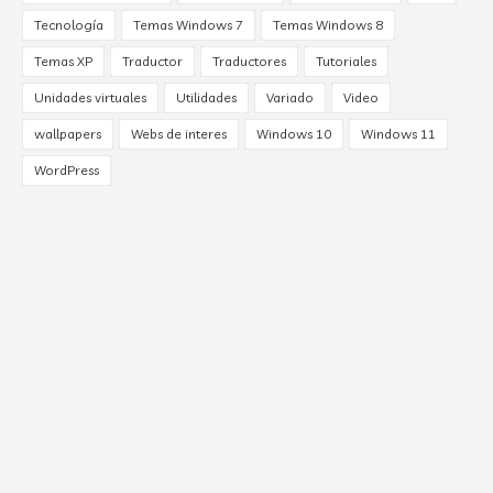
Tecnología
Temas Windows 7
Temas Windows 8
Temas XP
Traductor
Traductores
Tutoriales
Unidades virtuales
Utilidades
Variado
Video
wallpapers
Webs de interes
Windows 10
Windows 11
WordPress