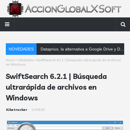
NOVEDADES
Dataprius, la alternativa a Google Drive y Dropbox que las empresas deberían conocer
Inicio
Utilidades
SwiftSearch 6.2.1 | Búsqueda ultrarápida de archivos
en Windows
SwiftSearch 6.2.1 | Búsqueda
ultrarápida de archivos en
Windows
Kiketrucker
-
10:58:00