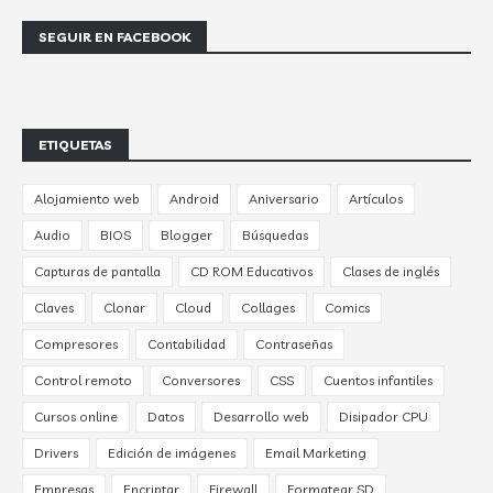
SEGUIR EN FACEBOOK
ETIQUETAS
Alojamiento web
Android
Aniversario
Artículos
Audio
BIOS
Blogger
Búsquedas
Capturas de pantalla
CD ROM Educativos
Clases de inglés
Claves
Clonar
Cloud
Collages
Comics
Compresores
Contabilidad
Contraseñas
Control remoto
Conversores
CSS
Cuentos infantiles
Cursos online
Datos
Desarrollo web
Disipador CPU
Drivers
Edición de imágenes
Email Marketing
Empresas
Encriptar
Firewall
Formatear SD