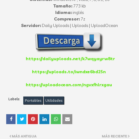
Tamaño:
773 kb
Idioma:
inglés
Compresor:
7z
Servidor:
Daily Uploads | Uploads | UploadOcean
https://dailyuploads.net/k7wqyayrw8tr
https://uploads.to/iwndxe6bd25n
https://uploadocean.com/ngvxfhlrxgau
Labels:
Portables
Utilidades
MÁS ANTIGUA
MÁS RECIENTE