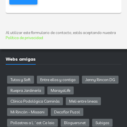
Al utilizar este formulario de contacto, estás aceptando nuestra
Política de privacidad
Webs amigas
Tutos y Soft
Entre ellos y contigo
Jenny Rincon DG
Ruepra Jardinería
MarayaLife
Clínica Podológica Caminàs
Meli entre lineas
Mi Rincón - Misaani
Decoflor Puzol
Pollastres a L´ast Ca Iaio
Bloguers.net
Subigas