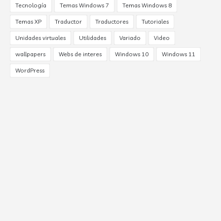
Tecnología
Temas Windows 7
Temas Windows 8
Temas XP
Traductor
Traductores
Tutoriales
Unidades virtuales
Utilidades
Variado
Video
wallpapers
Webs de interes
Windows 10
Windows 11
WordPress