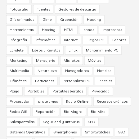
Fotografía
Fuentes
Gestores de descarga
Gifs animados
Gimp
Grabación
Hacking
Herramientas
Hosting
HTML
Iconos
Impresoras
Infografía
Informática
Internet
Juegos PC
Labores
Landete
Libros y Revistas
Linux
Mantenimiento PC
Marketing
Mensajería
Mis fotos
Móviles
Multimedia
Naturaleza
Navegadores
Noticias
Ofimática
Particiones
Personalizar PC
Pinceles
Playa
Portables
Portátiles baratos
Privacidad
Procesador
programas
Radio Online
Recursos gráficos
Redes Wifi
Reparación
Rio Magro
Rio Mira
Salvapantallas
Seguridad y antivirus
SEO
Sistemas Operativos
Smartphones
Smartwatches
SSD