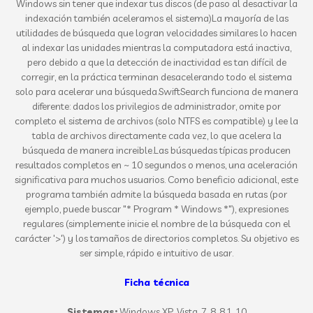
Windows sin tener que indexar tus discos (de paso al desactivar la
indexación también aceleramos el sistema)
La mayoría de las
utilidades de búsqueda que logran velocidades similares lo hacen
al indexar las unidades mientras la computadora está inactiva,
pero debido a que la detección de inactividad es tan difícil de
corregir, en la práctica terminan desacelerando todo el sistema
solo para acelerar una búsqueda.
SwiftSearch funciona de manera
diferente: dados los privilegios de administrador, omite por
completo el sistema de archivos (solo NTFS es compatible) y lee la
tabla de archivos directamente cada vez, lo que acelera la
búsqueda de manera increible.
Las búsquedas típicas producen
resultados completos en ~ 10 segundos o menos, una aceleración
significativa para muchos usuarios.
Como beneficio adicional, este
programa también admite la búsqueda basada en rutas (por
ejemplo, puede buscar "* Program * Windows *"), expresiones
regulares (simplemente inicie el nombre de la búsqueda con el
carácter '>') y los tamaños de directorios completos.
Su objetivo es
ser simple, rápido e intuitivo de usar.
Ficha técnica
Sistemas:
Windows XP, Vista
, 7, 8, 8.1, 10