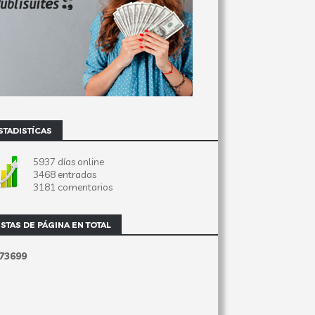
STADISTÍCAS
5937 días online
3468 entradas
3181 comentarios
ISTAS DE PÁGINA EN TOTAL
7
3
6
9
9