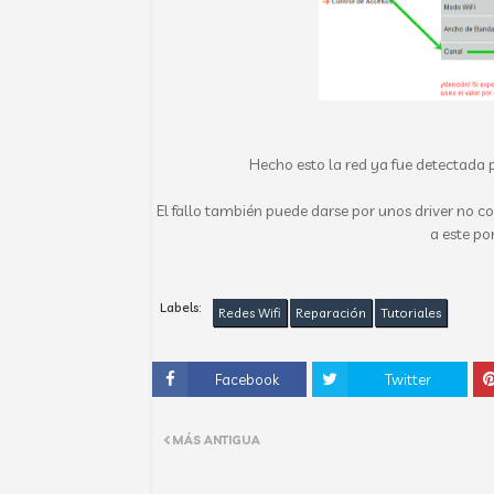
Hecho esto la red ya fue detectada p
El fallo también puede darse por unos driver no co
a este po
Labels:
Redes Wifi
Reparación
Tutoriales
Facebook
Twitter
MÁS ANTIGUA