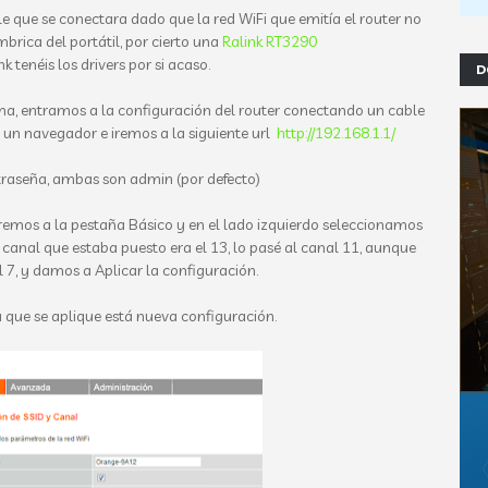
e que se conectara dado que la red WiFi que emitía el router no
mbrica del portátil, por cierto una
Ralink RT3290
k tenéis los drivers por si acaso.
D
a, entramos a la configuración del router conectando un cable
s un navegador e iremos a la siguiente url
http://192.168.1.1/
traseña, ambas son admin (por defecto)
iremos a la pestaña Básico y en el lado izquierdo seleccionamos
 canal que estaba puesto era el 13, lo pasé al canal 11, aunque
7, y damos a Aplicar la configuración.
que se aplique está nueva configuración.