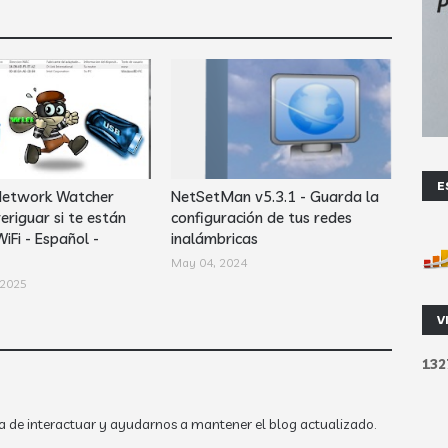
E
Network Watcher
NetSetMan v5.3.1 - Guarda la
eriguar si te están
configuración de tus redes
iFi - Español -
inalámbricas
May 04, 2024
 2025
V
1
3
2
a de interactuar y ayudarnos a mantener el blog actualizado.