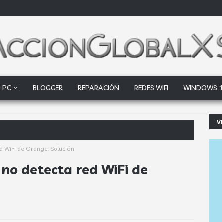
 PC
BLOGGER
REPARACIÓN
REDES WIFI
WINDOWS 
V
pañol de Esp
ed WiFi de Orange: Solución
 no detecta red WiFi de