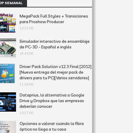
OP SEMANAL
MegaPack Full Styles + Transiciones
para Proshow Producer
13:25:00
Simulador interactivo de ensamblaje
de PC-3D - Español e inglés
19:43:00
Driver Pack Solution v12.3 Final [2012]
[Nueva entrega del mejor pack de
drivers para tu PC][Varios servidores]
21:56:00
Dataprius, la alternativa a Google
Drive y Dropbox que las empresas
deberían conocer
10:27:00
Opciones a valorar cuando la fibra
óptica no llega a tu casa