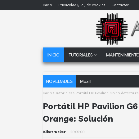
Inicio
Privacidad y ley de cookies
Contactar
INICIO
TUTORIALES
MANTENIMIENTO
NOVEDADES
Mozilla Firefox 137.0.2 en es
Inicio
Tutoriales
Portátil HP Pavilion G6 no detecta r
Portátil HP Pavilion G6
Orange: Solución
Kiketrucker
-
20:09:00