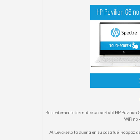
Recientemente formateé un portatil HP Pavilion 
WiFi no 
Al llevárselo la dueña en su casa fué incapaz d