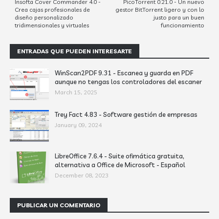
Insofta Cover Commander 4.0 -
PicoTorrent 0.21.0 - Un nuevo
Crea cajas profesionales de
gestor BitTorrent ligero y con lo
diseño personalizado
justo para un buen
tridimensionales y virtuales
funcionamiento
ENTRADAS QUE PUEDEN INTERESARTE
WinScan2PDF 9.31 - Escanea y guarda en PDF
aunque no tengas los controladores del escaner
March 15, 2025
Trey Fact 4.83 - Software gestión de empresas
January 09, 2024
LibreOffice 7.6.4 - Suite ofimática gratuita,
alternativa a Office de Microsoft - Español
December 08, 2023
PUBLICAR UN COMENTARIO