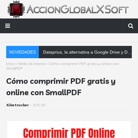
NOVEDADES
Dataprius, la alternativa a Google Drive y Dropbox que las empresas deberían conocer
Inicio
Webs de interes
Cómo comprimir PDF gratis y online con
SmallPDF
Cómo comprimir PDF gratis y
online con SmallPDF
Kiketrucker
-
9:47:00