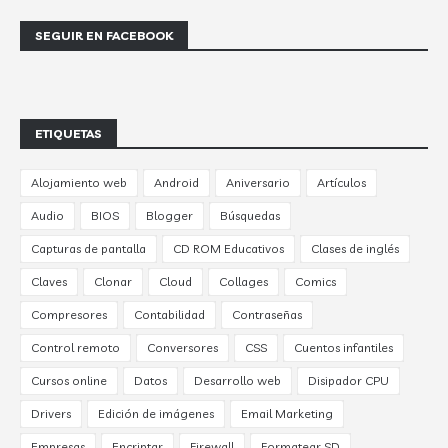
SEGUIR EN FACEBOOK
ETIQUETAS
Alojamiento web
Android
Aniversario
Artículos
Audio
BIOS
Blogger
Búsquedas
Capturas de pantalla
CD ROM Educativos
Clases de inglés
Claves
Clonar
Cloud
Collages
Comics
Compresores
Contabilidad
Contraseñas
Control remoto
Conversores
CSS
Cuentos infantiles
Cursos online
Datos
Desarrollo web
Disipador CPU
Drivers
Edición de imágenes
Email Marketing
Empresas
Encriptar
Firewall
Formatear SD