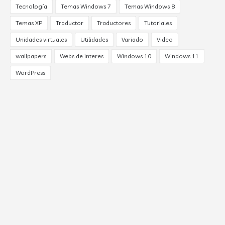
Tecnología
Temas Windows 7
Temas Windows 8
Temas XP
Traductor
Traductores
Tutoriales
Unidades virtuales
Utilidades
Variado
Video
wallpapers
Webs de interes
Windows 10
Windows 11
WordPress