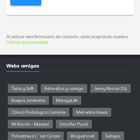
Al utilizar este formulario de contacto, estás aceptando nuestra
Política de privacidad
Webs amigas
Tutos y Soft
Entre ellos y contigo
Jenny Rincon DG
Ruepra Jardinería
MarayaLife
Clínica Podológica Caminàs
Meli entre lineas
Mi Rincón - Misaani
Decoflor Puzol
Pollastres a L´ast Ca Iaio
Bloguers.net
Subigas