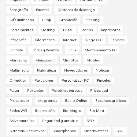
Fotografía
Fuentes
Gestores de descarga
Gifs animados
Gimp
Grabación
Hacking
Herramientas
Hosting
HTML
Iconos
Impresoras
Infografía
Informática
Internet
Juegos PC
Labores
Landete
Libros y Revistas
Linux
Mantenimiento PC
Marketing
Mensajería
Mis fotos
Móviles
Multimedia
Naturaleza
Navegadores
Noticias
Ofimática
Particiones
Personalizar PC
Pinceles
Playa
Portables
Portátiles baratos
Privacidad
Procesador
programas
Radio Online
Recursos gráficos
Redes Wifi
Reparación
Rio Magro
Rio Mira
Salvapantallas
Seguridad y antivirus
SEO
Sistemas Operativos
Smartphones
Smartwatches
SSD