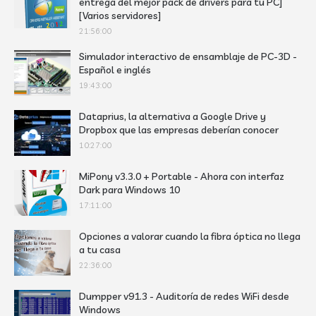
entrega del mejor pack de drivers para tu PC]
[Varios servidores]
21:56:00
Simulador interactivo de ensamblaje de PC-3D -
Español e inglés
19:43:00
Dataprius, la alternativa a Google Drive y
Dropbox que las empresas deberían conocer
10:27:00
MiPony v3.3.0 + Portable - Ahora con interfaz
Dark para Windows 10
17:11:00
Opciones a valorar cuando la fibra óptica no llega
a tu casa
22:36:00
Dumpper v91.3 - Auditoría de redes WiFi desde
Windows