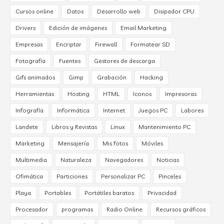
Cursos online
Datos
Desarrollo web
Disipador CPU
Drivers
Edición de imágenes
Email Marketing
Empresas
Encriptar
Firewall
Formatear SD
Fotografía
Fuentes
Gestores de descarga
Gifs animados
Gimp
Grabación
Hacking
Herramientas
Hosting
HTML
Iconos
Impresoras
Infografía
Informática
Internet
Juegos PC
Labores
Landete
Libros y Revistas
Linux
Mantenimiento PC
Marketing
Mensajería
Mis fotos
Móviles
Multimedia
Naturaleza
Navegadores
Noticias
Ofimática
Particiones
Personalizar PC
Pinceles
Playa
Portables
Portátiles baratos
Privacidad
Procesador
programas
Radio Online
Recursos gráficos