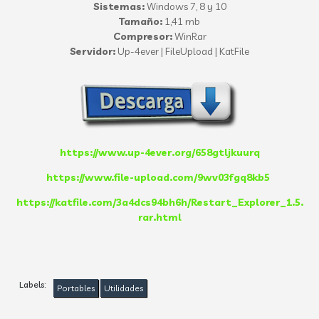
Sistemas:
Windows 7, 8 y 10
Tamaño:
1,41 mb
Compresor:
WinRar
Servidor:
Up-4ever | FileUpload | KatFile
https://www.up-4ever.org/658gtljkuurq
https://www.file-upload.com/9wv03fgq8kb5
https://katfile.com/3a4dcs94bh6h/Restart_Explorer_1.5.
rar.html
Labels:
Portables
Utilidades