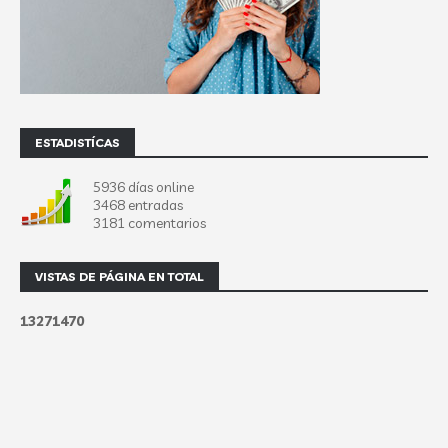
ESTADISTÍCAS
5936 días online
3468 entradas
3181 comentarios
VISTAS DE PÁGINA EN TOTAL
1
3
2
7
1
4
7
0