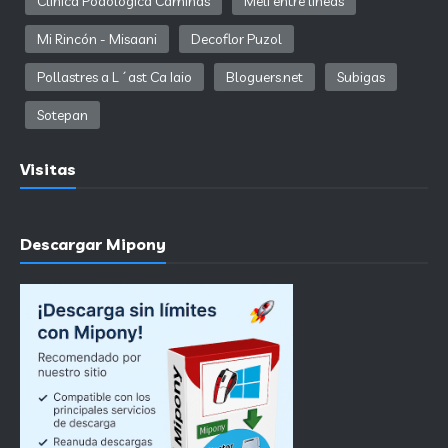
Clínica Podológica Caminàs
Meli entre lineas
Mi Rincón - Misaani
Decoflor Puzol
Pollastres a L´ast Ca Iaio
Bloguers.net
Subigas
Sotepan
Visitas
Descargar Mipony