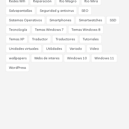
Redes Wifi
Reparación
Rio Magro
Rio Mira
Salvapantallas
Seguridad y antivirus
SEO
Sistemas Operativos
Smartphones
Smartwatches
SSD
Tecnología
Temas Windows 7
Temas Windows 8
Temas XP
Traductor
Traductores
Tutoriales
Unidades virtuales
Utilidades
Variado
Video
wallpapers
Webs de interes
Windows 10
Windows 11
WordPress