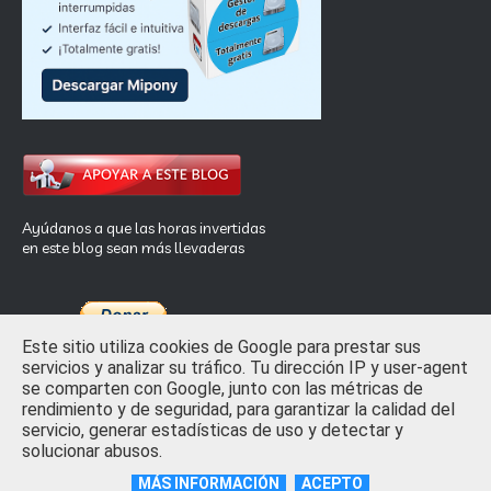
Ayúdanos a que las horas invertidas
en este blog sean más llevaderas
Este sitio utiliza cookies de Google para prestar sus
servicios y analizar su tráfico. Tu dirección IP y user-agent
se comparten con Google, junto con las métricas de
rendimiento y de seguridad, para garantizar la calidad del
Inicio
Privacidad y Ley de Cookies
Contactar
servicio, generar estadísticas de uso y detectar y
solucionar abusos.
Crafted with
by
TemplatesYard
| Distributed by
Free Blogger
Templates
MÁS INFORMACIÓN
ACEPTO