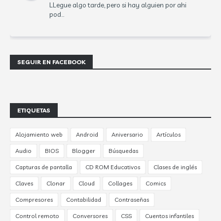
LLegue algo tarde, pero si hay alguien por ahi
pod...
SEGUIR EN FACEBOOK
ETIQUETAS
Alojamiento web
Android
Aniversario
Artículos
Audio
BIOS
Blogger
Búsquedas
Capturas de pantalla
CD ROM Educativos
Clases de inglés
Claves
Clonar
Cloud
Collages
Comics
Compresores
Contabilidad
Contraseñas
Control remoto
Conversores
CSS
Cuentos infantiles