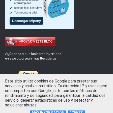
Ayúdanos a que las horas invertidas
en este blog sean más llevaderas
Este sitio utiliza cookies de Google para prestar sus
servicios y analizar su tráfico. Tu dirección IP y user-agent
se comparten con Google, junto con las métricas de
rendimiento y de seguridad, para garantizar la calidad del
Inicio
Privacidad y Ley de Cookies
Contactar
servicio, generar estadísticas de uso y detectar y
solucionar abusos.
Crafted with
by
TemplatesYard
| Distributed by
Free Blogger
Templates
MÁS INFORMACIÓN
ACEPTO