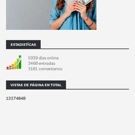
ESTADISTÍCAS
5939 días online
3468 entradas
3181 comentarios
VISTAS DE PÁGINA EN TOTAL
1
3
2
7
4
8
4
8