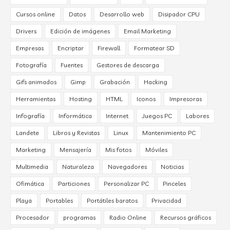
Cursos online
Datos
Desarrollo web
Disipador CPU
Drivers
Edición de imágenes
Email Marketing
Empresas
Encriptar
Firewall
Formatear SD
Fotografía
Fuentes
Gestores de descarga
Gifs animados
Gimp
Grabación
Hacking
Herramientas
Hosting
HTML
Iconos
Impresoras
Infografía
Informática
Internet
Juegos PC
Labores
Landete
Libros y Revistas
Linux
Mantenimiento PC
Marketing
Mensajería
Mis fotos
Móviles
Multimedia
Naturaleza
Navegadores
Noticias
Ofimática
Particiones
Personalizar PC
Pinceles
Playa
Portables
Portátiles baratos
Privacidad
Procesador
programas
Radio Online
Recursos gráficos