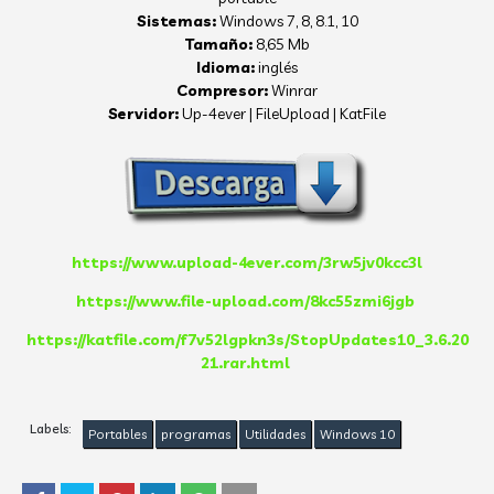
Sistemas:
Windows
7, 8, 8.1, 10
Tamaño:
8,65 Mb
Idioma:
inglés
Compresor:
Winrar
Servidor:
Up-4ever | FileUpload | KatFile
https://www.upload-4ever.com/3rw5jv0kcc3l
https://www.file-upload.com/8kc55zmi6jgb
https://katfile.com/f7v52lgpkn3s/StopUpdates10_3.6.20
21.rar.html
Labels:
Portables
programas
Utilidades
Windows 10