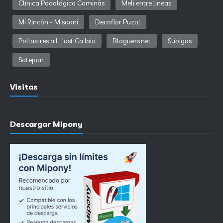
Clínica Podológica Caminàs
Meli entre lineas
Mi Rincón - Misaani
Decoflor Puzol
Pollastres a L´ast Ca Iaio
Bloguers.net
Subigas
Sotepan
Visitas
Descargar Mipony