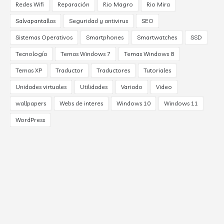
Redes Wifi
Reparación
Rio Magro
Rio Mira
Salvapantallas
Seguridad y antivirus
SEO
Sistemas Operativos
Smartphones
Smartwatches
SSD
Tecnología
Temas Windows 7
Temas Windows 8
Temas XP
Traductor
Traductores
Tutoriales
Unidades virtuales
Utilidades
Variado
Video
wallpapers
Webs de interes
Windows 10
Windows 11
WordPress