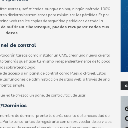
 frecuentes y sofisticados. Aunque no hay ningún método 100%
xisten distintas herramientas para minimizar las pérdidas. Es por
sting web realice copias de seguridad periódicas de toda la
 de sufrir un ciberataque, puedes recuperar todos tus
datos
.
nel de control
b te tocarán tareas como instalar un CMS, crear una nueva cuenta
o lo tendrás que hacer tu mismo independientemente de lo poco
pas sobre tecnología.
te de acceso a un panel de control como Plesk o cPanel. Estos
 las funciones de administración de sitios web, a través de una
interfaz simple.
G
ue no te ofrezca un panel de control fácil de usar.

Dominios
 nombre de dominio, pronto te darás cuenta de la necesidad de
 Por lo tanto, antes de registrarte con un proveedor de servicios
es, prestando especial atención a si permiten agregar nuevos