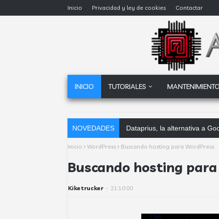
Inicio
Privacidad y ley de cookies
Contactar
INICIO
TUTORIALES
MANTENIMIENTO
NOVEDADES
Dataprius, la alternativa a 
Inicio
WordPress
Buscando hosting para WordPress
Buscando hosting para
Kiketrucker
-
21:10:00