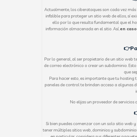
Actualmente, los ciberataques son cada vez más
infalible para proteger un sitio web de ellos, sí e
ello por lo que resulta fundamental que el ho
información almacenada en el sitio. Así,
en caso
👉Pa
Por lo general, al ser propietario de un sitio we
de correo electrónico o crear un subdominio. Est
que se
Para hacer esto, es importante que tu hosting 
paneles de control te brindan acceso a algunas de
No elijas un proveedor de servicios q

Si bien puedes comenzar con un solo sitio web y
tener múltiples sitios web, dominios y subdominios.
en particular, considera sus diferentes paquet