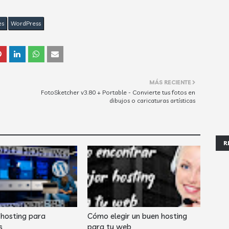
es
WordPress
MÁS RECIENTE
FotoSketcher v3.80 + Portable - Convierte tus fotos en
dibujos o caricaturas artísticas
R
hosting para
Cómo elegir un buen hosting
s
para tu web