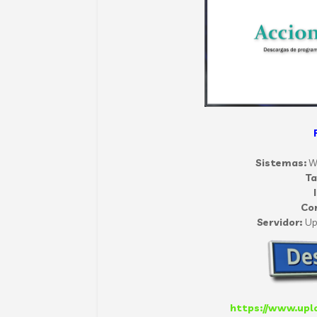
Sistemas:
W
T
Co
Servidor:
Up
https://www.upl