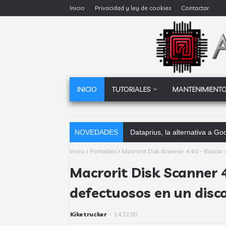
Inicio
Privacidad y ley de cookies
Contactar
INICIO
TUTORIALES
MANTENIMIENTO
NOVEDADES
Dataprius, la alternativa a G
Inicio
Portables
Macrorit Disk Scanner 4.4.0 - Buscar
Macrorit Disk Scanner 4
defectuosos en un disc
Kiketrucker
-
14:22:00