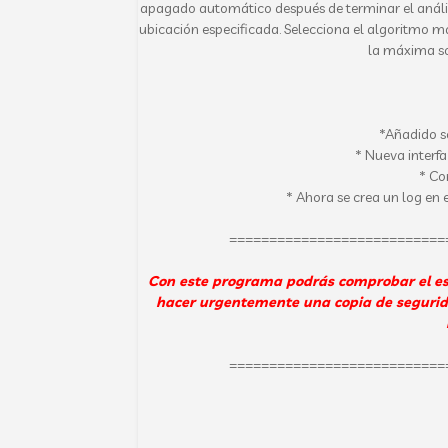
apagado automático después de terminar el anális
ubicación especificada.
Selecciona el algoritmo más
la máxima so
*Añadido s
* Nueva interf
* Co
* Ahora se crea un log en e
===========================
Con este programa podrás comprobar el esta
hacer urgentemente una copia de segurida
===========================