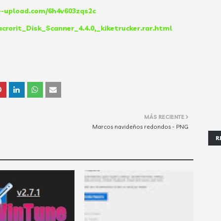
le-upload.com/6h4v603zqs2c
crorit_Disk_Scanner_4.4.0,_kiketrucker.rar.html
MÁS RECIENTE
Marcos navideños redondos - PNG
R