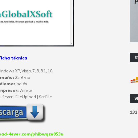
E
Ficha técnica
indows XP
, Vista, 7, 8, 8.1, 10
amaño:
25,9 mb
Idioma:
inglés
mpresor:
Winrar
-4ever | FileUpload | KatFile
V
1
3
2
oad-4ever.com/phibwqze053u