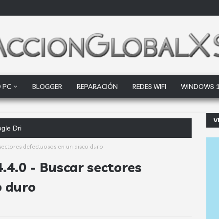
 PC
BLOGGER
REPARACIÓN
REDES WIFI
WINDOWS 
V
oogle Drive y Dropbox que las empresas deber
 sectores defectuosos en un disco duro
.4.0 - Buscar sectores
o duro