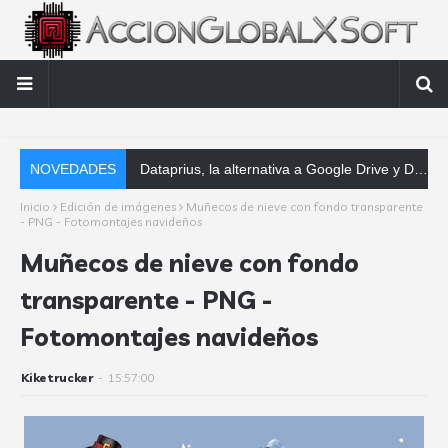
NOVEDADES
Dataprius, la alternativa a Google Drive y Dropbox que las empresas deberían conocer
Inicio
Edición de imágenes
Muñecos de nieve con fondo transparente
- PNG - Fotomontajes navideños
Muñecos de nieve con fondo
transparente - PNG -
Fotomontajes navideños
Kiketrucker
-
15:57:00