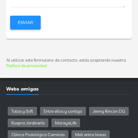
Al utilizar este formulario de contacto, estás aceptando nuestra
Política de privacidad
Webs amigas
Tutos y Soft
Entre ellos y contigo
Jenny Rincon DG
Ruepra Jardinería
MarayaLife
Clínica Podológica Caminàs
Meli entre lineas