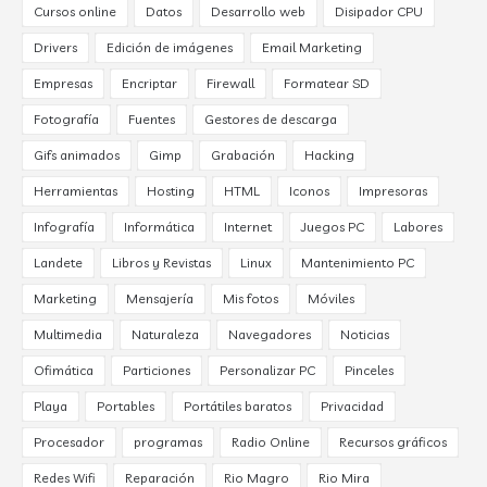
Cursos online
Datos
Desarrollo web
Disipador CPU
Drivers
Edición de imágenes
Email Marketing
Empresas
Encriptar
Firewall
Formatear SD
Fotografía
Fuentes
Gestores de descarga
Gifs animados
Gimp
Grabación
Hacking
Herramientas
Hosting
HTML
Iconos
Impresoras
Infografía
Informática
Internet
Juegos PC
Labores
Landete
Libros y Revistas
Linux
Mantenimiento PC
Marketing
Mensajería
Mis fotos
Móviles
Multimedia
Naturaleza
Navegadores
Noticias
Ofimática
Particiones
Personalizar PC
Pinceles
Playa
Portables
Portátiles baratos
Privacidad
Procesador
programas
Radio Online
Recursos gráficos
Redes Wifi
Reparación
Rio Magro
Rio Mira