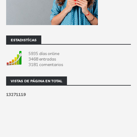
ESTADISTÍCAS
5935 días online
3468 entradas
3181 comentarios
VISTAS DE PÁGINA EN TOTAL
1
3
2
7
1
1
1
9