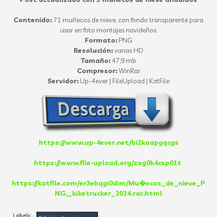
Contenido:
71 muñecos de nieve, con fondo transparente para
usar en foto montajes navideños.
Formato:
PNG
Resolución:
varias HD
Tamaño:
47,9 mb
Compresor:
WinRar
Servidor:
Up-4ever | FileUpload | KatFile
https://www.up-4ever.net/bi2koapgqcgs
https://www.file-upload.org/zog0k4csp01t
https://katfile.com/er3ebqgi0dim/Mu�ecos_de_nieve_P
NG,_kiketrucker_2024.rar.html
Labels: