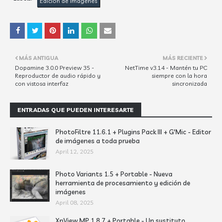
Edición de imágenes
MÁS ANTIGUA
MÁS RECIENTE
Dopamine 3.0.0 Preview 35 -
NetTime v3.14 - Mantén tu PC
Reproductor de audio rápido y
siempre con la hora
con vistosa interfaz
sincronizada
ENTRADAS QUE PUEDEN INTERESARTE
PhotoFiltre 11.6.1 + Plugins Pack III + G'Mic - Editor
de imágenes a toda prueba
April 12, 2025
Photo Variants 1.5 + Portable - Nueva
herramienta de procesamiento y edición de
imágenes
April 08, 2025
XnView MP 1.8.7 + Portable - Un sustituto