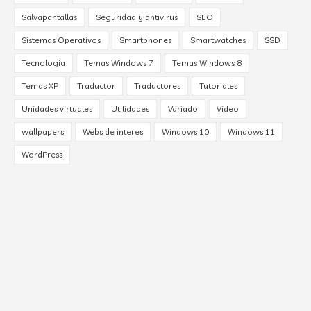
Salvapantallas
Seguridad y antivirus
SEO
Sistemas Operativos
Smartphones
Smartwatches
SSD
Tecnología
Temas Windows 7
Temas Windows 8
Temas XP
Traductor
Traductores
Tutoriales
Unidades virtuales
Utilidades
Variado
Video
wallpapers
Webs de interes
Windows 10
Windows 11
WordPress