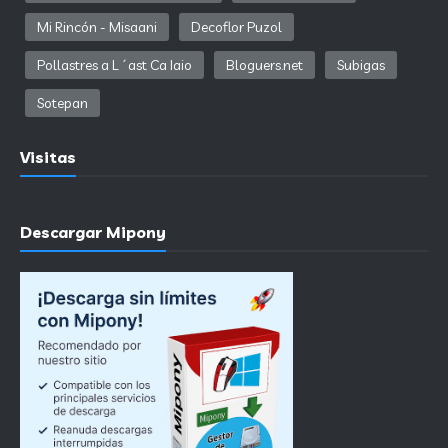
Mi Rincón - Misaani
Decoflor Puzol
Pollastres a L´ast Ca Iaio
Bloguers.net
Subigas
Sotepan
Visitas
Descargar Mipony