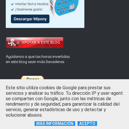
Ayúdanos a que las horas invertidas
en este blog sean más llevaderas
Este sitio utiliza cookies de Google para prestar sus
servicios y analizar su tráfico. Tu dirección IP y user-agent
se comparten con Google, junto con las métricas de
rendimiento y de seguridad, para garantizar la calidad del
Inicio
Privacidad y Ley de Cookies
Contactar
servicio, generar estadísticas de uso y detectar y
solucionar abusos.
Crafted with
by
TemplatesYard
| Distributed by
Free Blogger
Templates
MÁS INFORMACIÓN
ACEPTO