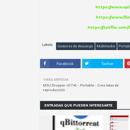
https://www.upl
https://www.fil
https://katfile.com
Labels:
Gestores de descarga
Multimedia
Portab
Facebook
Twitter
MÁS ANTIGUA
M3U Dropper v0.741 - Portable - Crea listas de
reproducción
ENTRADAS QUE PUEDEN INTERESARTE