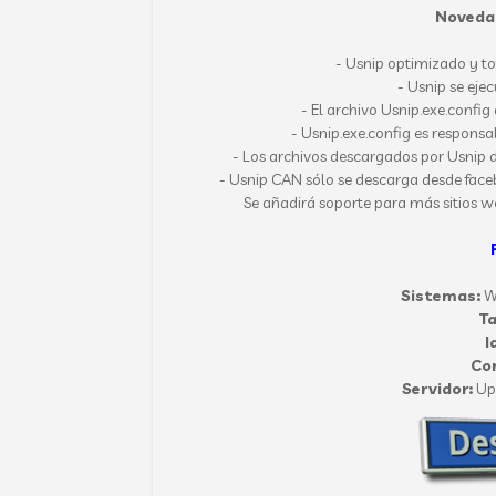
Novedad
- Usnip optimizado y 
- Usnip se eje
- El archivo Usnip.exe.confi
- Usnip.exe.config es responsa
- Los archivos descargados por Usnip 
- Usnip CAN sólo se descarga desde faceb
Se añadirá soporte para más sitios 
Sistemas:
Wi
T
I
Co
Servidor:
Up-