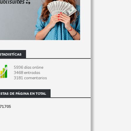
STADISTÍCAS
5936 días online
3468 entradas
3181 comentarios
ISTAS DE PÁGINA EN TOTAL
7
1
7
0
5