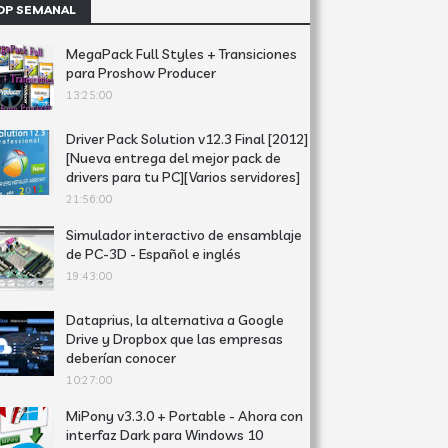
OP SEMANAL
MegaPack Full Styles + Transiciones
para Proshow Producer
13:25:00
Driver Pack Solution v12.3 Final [2012]
[Nueva entrega del mejor pack de
drivers para tu PC][Varios servidores]
21:56:00
Simulador interactivo de ensamblaje
de PC-3D - Español e inglés
19:43:00
Dataprius, la alternativa a Google
Drive y Dropbox que las empresas
deberían conocer
10:27:00
MiPony v3.3.0 + Portable - Ahora con
interfaz Dark para Windows 10