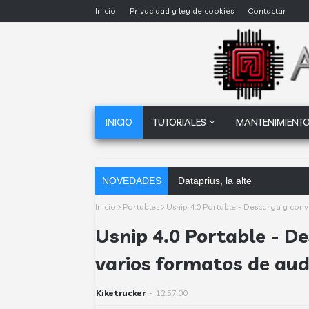
Inicio
Privacidad y ley de cookies
Contactar
INICIO
TUTORIALES
MANTENIMIENTO
NOVEDADES
Dataprius, la alternativa a G
Inicio
Portables
Usnip 4.0 Portable - Descarga y conv
Usnip 4.0 Portable - De
varios formatos de aud
Kiketrucker
-
12:57:00