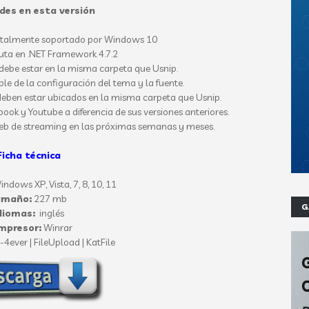
es en esta versión
totalmente soportado por Windows 10
cuta en .NET Framework 4.7.2
g debe estar en la misma carpeta que Usnip.
ble de la configuración del tema y la fuente.
deben estar ubicados en la misma carpeta que Usnip.
ook y Youtube a diferencia de sus versiones anteriores.
web de streaming en las próximas semanas y meses.
Ficha técnica
ndows XP, Vista, 7, 8, 10, 11
amaño:
227 mb
G
diomas:
inglés
mpresor:
Winrar
4ever | FileUpload | KatFile