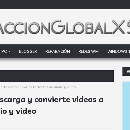
 PC
BLOGGER
REPARACIÓN
REDES WIFI
WINDOWS 
V
oogle Drive y Dropbox q
ierte videos a varios formatos de audio y video
scarga y convierte videos a
io y video