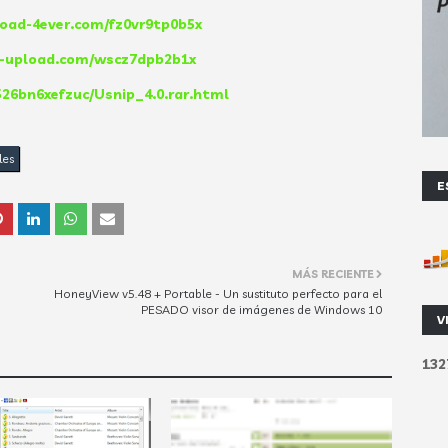
oad-4ever.com/fz0vr9tp0b5x
e-upload.com/wscz7dpb2b1x
/526bn6xefzuc/Usnip_4.0.rar.html
les
E
MÁS RECIENTE
HoneyView v5.48 + Portable - Un sustituto perfecto para el
PESADO visor de imágenes de Windows 10
V
1
3
2