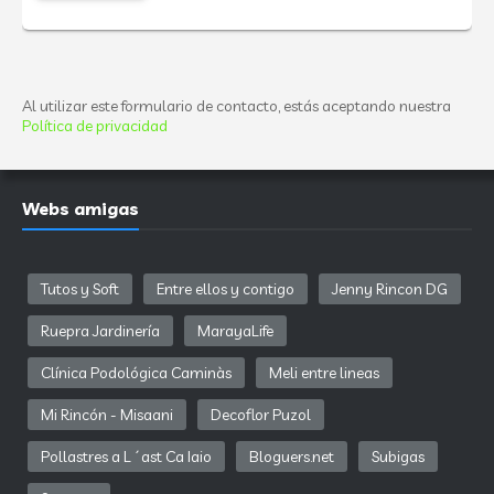
Al utilizar este formulario de contacto, estás aceptando nuestra
Política de privacidad
Webs amigas
Tutos y Soft
Entre ellos y contigo
Jenny Rincon DG
Ruepra Jardinería
MarayaLife
Clínica Podológica Caminàs
Meli entre lineas
Mi Rincón - Misaani
Decoflor Puzol
Pollastres a L´ast Ca Iaio
Bloguers.net
Subigas