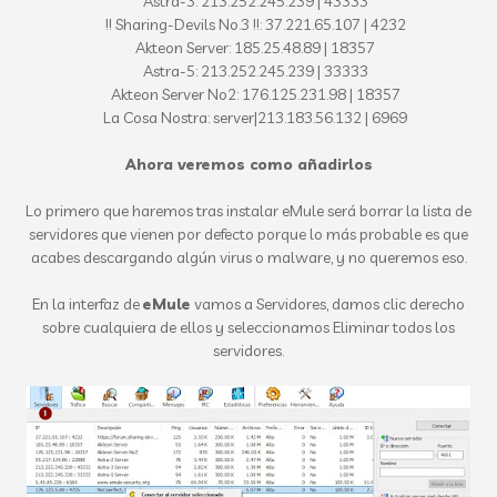
Astra-3: 213.252.245.239 | 43333
!! Sharing-Devils No.3 !!: 37.221.65.107 | 4232
Akteon Server: 185.25.48.89 | 18357
Astra-5: 213.252.245.239 | 33333
Akteon Server No2: 176.125.231.98 | 18357
La Cosa Nostra: server|213.183.56.132 | 6969
Ahora veremos como añadirlos
Lo primero que haremos tras instalar eMule será borrar la lista de
servidores que vienen por defecto porque lo más probable es que
acabes descargando algún virus o malware, y no queremos eso.
En la interfaz de
eMule
vamos a Servidores, damos clic derecho
sobre cualquiera de ellos y seleccionamos Eliminar todos los
servidores.