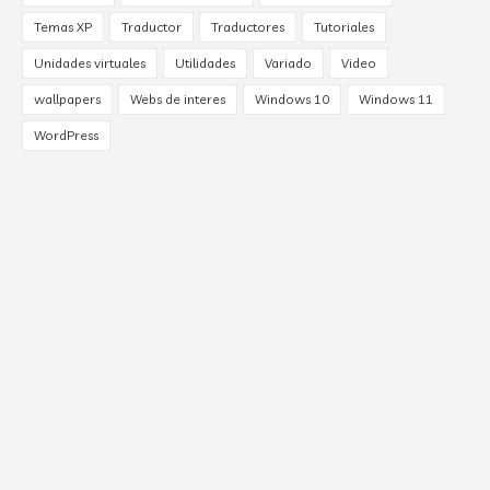
Temas XP
Traductor
Traductores
Tutoriales
Unidades virtuales
Utilidades
Variado
Video
wallpapers
Webs de interes
Windows 10
Windows 11
WordPress