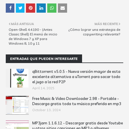
MÁS ANTIGUA
MÁS RECIENTE
Open-Shell 4.4.190 - (Antes
¿Cómo lograr una estrategia de
Classic Shell) El menú de inicio
copywriting relevante?
de Windows 7 y XP para
Windows 8, 10 y 11
ENTRADAS QUE PUEDEN INTERESARTE
qBittorrent v5.0.5 - Nueva versión mayor de esta
excelente alternativa a uTorrent para sacar todo
el jugo a la red P2P
April 14, 2025
Free Music & Video Downloader 2.98 - Portable -
Descarga gratis toda tu música preferida en mp3
October 13, 2024
MP3jam 1.1.6.12 - Descargar gratis desde Youtube
y otros sitios canciones en MP3 o albumes