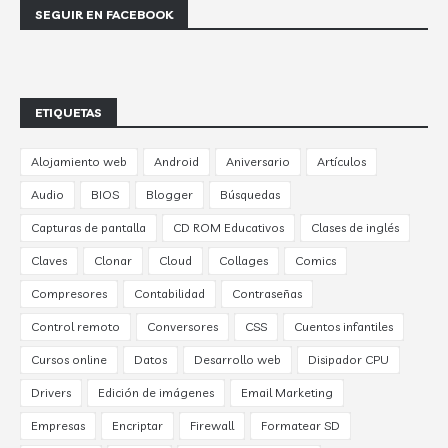
SEGUIR EN FACEBOOK
ETIQUETAS
Alojamiento web
Android
Aniversario
Artículos
Audio
BIOS
Blogger
Búsquedas
Capturas de pantalla
CD ROM Educativos
Clases de inglés
Claves
Clonar
Cloud
Collages
Comics
Compresores
Contabilidad
Contraseñas
Control remoto
Conversores
CSS
Cuentos infantiles
Cursos online
Datos
Desarrollo web
Disipador CPU
Drivers
Edición de imágenes
Email Marketing
Empresas
Encriptar
Firewall
Formatear SD