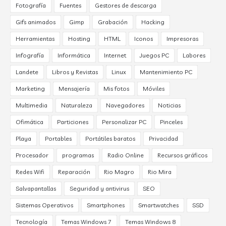
Fotografía
Fuentes
Gestores de descarga
Gifs animados
Gimp
Grabación
Hacking
Herramientas
Hosting
HTML
Iconos
Impresoras
Infografía
Informática
Internet
Juegos PC
Labores
Landete
Libros y Revistas
Linux
Mantenimiento PC
Marketing
Mensajería
Mis fotos
Móviles
Multimedia
Naturaleza
Navegadores
Noticias
Ofimática
Particiones
Personalizar PC
Pinceles
Playa
Portables
Portátiles baratos
Privacidad
Procesador
programas
Radio Online
Recursos gráficos
Redes Wifi
Reparación
Rio Magro
Rio Mira
Salvapantallas
Seguridad y antivirus
SEO
Sistemas Operativos
Smartphones
Smartwatches
SSD
Tecnología
Temas Windows 7
Temas Windows 8