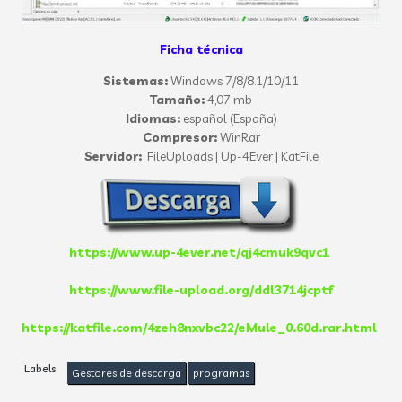
Ficha técnica
Sistemas:
Windows 7/8/8.1/10/11
Tamaño:
4,07 mb
Idiomas:
español (España)
Compresor:
WinRar
Servidor:
FileUploads | Up-4Ever | KatFile
https://www.up-4ever.net/qj4cmuk9qvc1
https://www.file-upload.org/ddl3714jcptf
https://katfile.com/4zeh8nxvbc22/eMule_0.60d.rar.html
Labels:
Gestores de descarga
programas