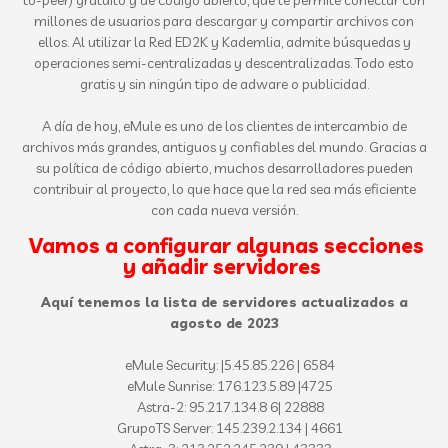
to-peer) gratuito y de código abierto, que te permite conectar con
millones de usuarios para descargar y compartir archivos con
ellos. Al utilizar la Red ED2K y Kademlia, admite búsquedas y
operaciones semi-centralizadas y descentralizadas. Todo esto
gratis y sin ningún tipo de adware o publicidad.
A día de hoy, eMule es uno de los clientes de intercambio de
archivos más grandes, antiguos y confiables del mundo. Gracias a
su política de código abierto, muchos desarrolladores pueden
contribuir al proyecto, lo que hace que la red sea más eficiente
con cada nueva versión.
Vamos a configurar algunas secciones
y añadir servidores
Aquí tenemos la lista de servidores actualizados a
agosto de 2023
eMule Security: |5.45.85.226 | 6584
eMule Sunrise: 176.123.5.89 |4725
Astra-2: 95.217.134.8 6| 22888
GrupoTS Server: 145.239.2.134 | 4661