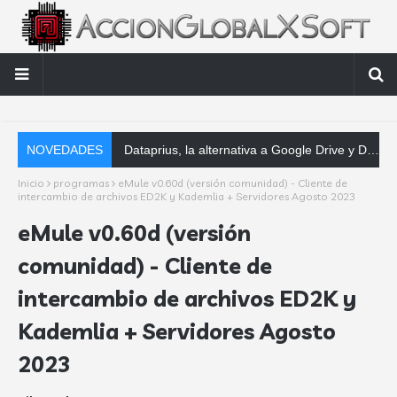
NOVEDADES
Dataprius, la alternativa a Google Drive y Dropbox que las empresas deberían conocer
Inicio
programas
eMule v0.60d (versión comunidad) - Cliente de
intercambio de archivos ED2K y Kademlia + Servidores Agosto 2023
eMule v0.60d (versión
comunidad) - Cliente de
intercambio de archivos ED2K y
Kademlia + Servidores Agosto
2023