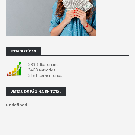
ESTADISTÍCAS
5938 días online
3468 entradas
3181 comentarios
VISTAS DE PÁGINA EN TOTAL
u
n
d
e
f
n
e
d