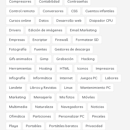
Compresores
Contabilidad
Contraseñas
Control remoto
Conversores
CSS
Cuentos infantiles
Cursos online
Datos
Desarrollo web
Disipador CPU
Drivers
Edición de imágenes
Email Marketing
Empresas
Encriptar
Firewall
Formatear SD
Fotografía
Fuentes
Gestores de descarga
Gifs animados
Gimp
Grabación
Hacking
Herramientas
Hosting
HTML
Iconos
Impresoras
Infografía
Informática
Internet
Juegos PC
Labores
Landete
Libros y Revistas
Linux
Mantenimiento PC
Marketing
Mensajería
Mis fotos
Móviles
Multimedia
Naturaleza
Navegadores
Noticias
Ofimática
Particiones
Personalizar PC
Pinceles
Playa
Portables
Portátiles baratos
Privacidad