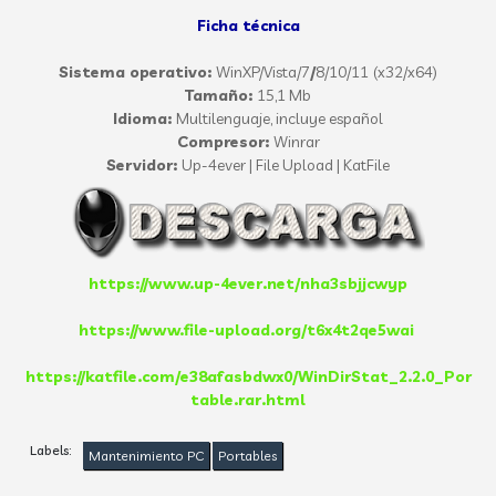
Ficha técnica
Sistema operativo:
WinXP/Vista/7
/
8/10/11
(x32/x64)
Tamaño:
15,1 Mb
Idioma:
Multilenguaje, incluye español
Compresor:
Winrar
Servidor:
Up-4ever | File Upload | KatFile
https://www.up-4ever.net/nha3sbjjcwyp
https://www.file-upload.org/t6x4t2qe5wai
https://katfile.com/e38afasbdwx0/WinDirStat_2.2.0_Por
table.rar.html
Labels:
Mantenimiento PC
Portables