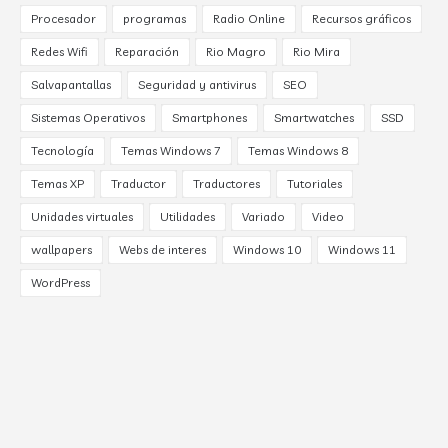
Procesador
programas
Radio Online
Recursos gráficos
Redes Wifi
Reparación
Rio Magro
Rio Mira
Salvapantallas
Seguridad y antivirus
SEO
Sistemas Operativos
Smartphones
Smartwatches
SSD
Tecnología
Temas Windows 7
Temas Windows 8
Temas XP
Traductor
Traductores
Tutoriales
Unidades virtuales
Utilidades
Variado
Video
wallpapers
Webs de interes
Windows 10
Windows 11
WordPress