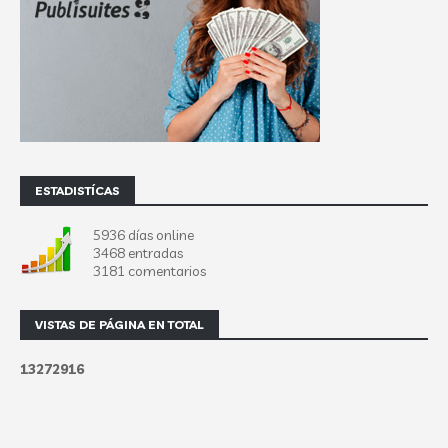
ESTADISTÍCAS
5936 días online
3468 entradas
3181 comentarios
VISTAS DE PÁGINA EN TOTAL
1
3
2
7
2
9
1
6