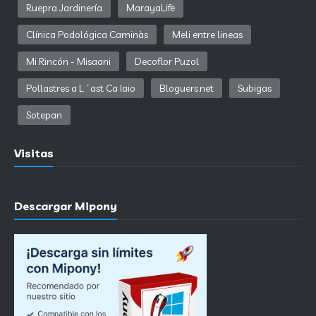
Ruepra Jardinería
MarayaLife
Clínica Podológica Caminàs
Meli entre lineas
Mi Rincón - Misaani
Decoflor Puzol
Pollastres a L´ast Ca Iaio
Bloguers.net
Subigas
Sotepan
Visitas
Descargar Mipony