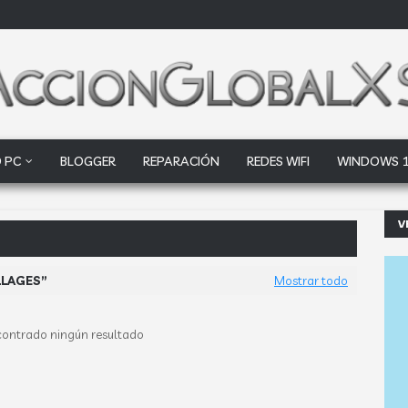
 PC
BLOGGER
REPARACIÓN
REDES WIFI
WINDOWS 
V
ogle Drive y Dropb
LLAGES
Mostrar todo
contrado ningún resultado