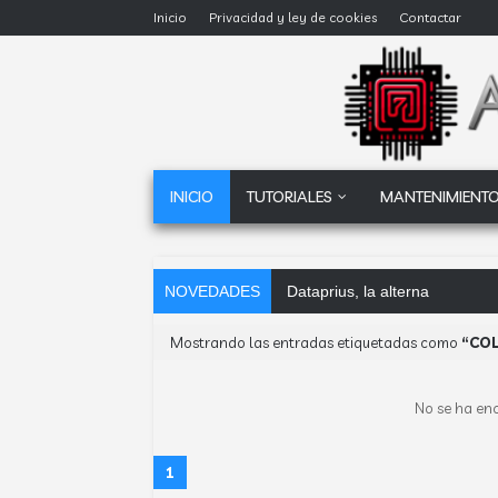
Inicio
Privacidad y ley de cookies
Contactar
INICIO
TUTORIALES
MANTENIMIENTO
NOVEDADES
Dataprius, la alternativa a Go
Mostrando las entradas etiquetadas como
CO
No se ha en
1