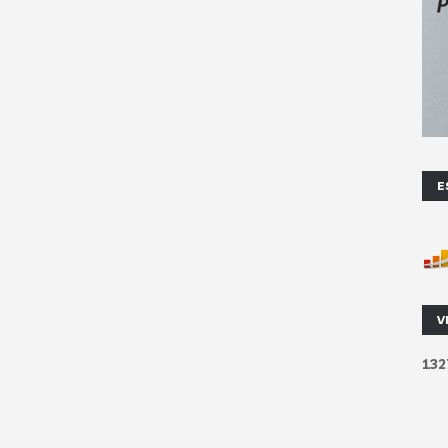
E
V
1
3
2