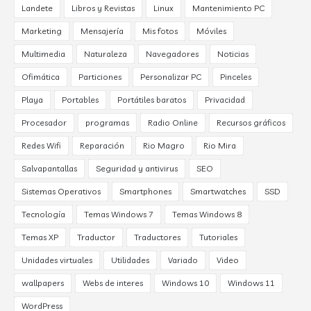
Landete
Libros y Revistas
Linux
Mantenimiento PC
Marketing
Mensajería
Mis fotos
Móviles
Multimedia
Naturaleza
Navegadores
Noticias
Ofimática
Particiones
Personalizar PC
Pinceles
Playa
Portables
Portátiles baratos
Privacidad
Procesador
programas
Radio Online
Recursos gráficos
Redes Wifi
Reparación
Rio Magro
Rio Mira
Salvapantallas
Seguridad y antivirus
SEO
Sistemas Operativos
Smartphones
Smartwatches
SSD
Tecnología
Temas Windows 7
Temas Windows 8
Temas XP
Traductor
Traductores
Tutoriales
Unidades virtuales
Utilidades
Variado
Video
wallpapers
Webs de interes
Windows 10
Windows 11
WordPress