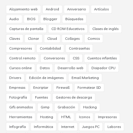
Alojamiento web
Android
Aniversario
Artículos
Audio
BIOS
Blogger
Búsquedas
Capturas de pantalla
CD ROM Educativos
Clases de inglés
Claves
Clonar
Cloud
Collages
Comics
Compresores
Contabilidad
Contraseñas
Control remoto
Conversores
CSS
Cuentos infantiles
Cursos online
Datos
Desarrollo web
Disipador CPU
Drivers
Edición de imágenes
Email Marketing
Empresas
Encriptar
Firewall
Formatear SD
Fotografía
Fuentes
Gestores de descarga
Gifs animados
Gimp
Grabación
Hacking
Herramientas
Hosting
HTML
Iconos
Impresoras
Infografía
Informática
Internet
Juegos PC
Labores