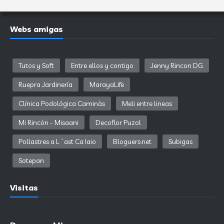
Webs amigas
Tutos y Soft
Entre ellos y contigo
Jenny Rincon DG
Ruepra Jardinería
MarayaLife
Clínica Podológica Caminàs
Meli entre lineas
Mi Rincón - Misaani
Decoflor Puzol
Pollastres a L´ast Ca Iaio
Bloguers.net
Subigas
Sotepan
Visitas