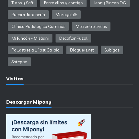
Tutos y Soft
Entre ellos y contigo
Jenny Rincon DG
Ruepra Jardinería
MarayaLife
Clínica Podológica Caminàs
Meli entre lineas
Mi Rincón - Misaani
Decoflor Puzol
Pollastres a L´ast Ca Iaio
Bloguers.net
Subigas
Sotepan
Visitas
Descargar Mipony