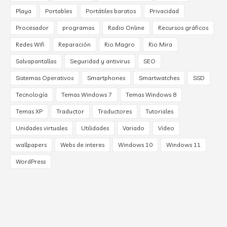
Playa
Portables
Portátiles baratos
Privacidad
Procesador
programas
Radio Online
Recursos gráficos
Redes Wifi
Reparación
Rio Magro
Rio Mira
Salvapantallas
Seguridad y antivirus
SEO
Sistemas Operativos
Smartphones
Smartwatches
SSD
Tecnología
Temas Windows 7
Temas Windows 8
Temas XP
Traductor
Traductores
Tutoriales
Unidades virtuales
Utilidades
Variado
Video
wallpapers
Webs de interes
Windows 10
Windows 11
WordPress