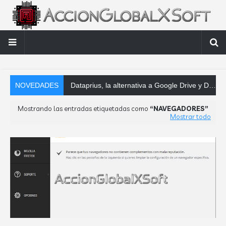
NOVEDADES
Dataprius, la alternativa a Google Drive y Dropbox que las empresas deberían conocer
Mostrando las entradas etiquetadas como
NAVEGADORES
Mostrar todo