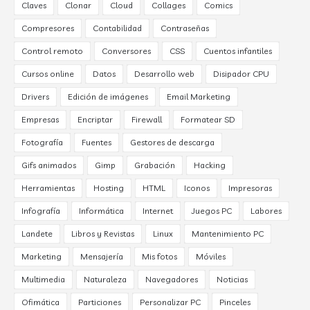
Claves
Clonar
Cloud
Collages
Comics
Compresores
Contabilidad
Contraseñas
Control remoto
Conversores
CSS
Cuentos infantiles
Cursos online
Datos
Desarrollo web
Disipador CPU
Drivers
Edición de imágenes
Email Marketing
Empresas
Encriptar
Firewall
Formatear SD
Fotografía
Fuentes
Gestores de descarga
Gifs animados
Gimp
Grabación
Hacking
Herramientas
Hosting
HTML
Iconos
Impresoras
Infografía
Informática
Internet
Juegos PC
Labores
Landete
Libros y Revistas
Linux
Mantenimiento PC
Marketing
Mensajería
Mis fotos
Móviles
Multimedia
Naturaleza
Navegadores
Noticias
Ofimática
Particiones
Personalizar PC
Pinceles