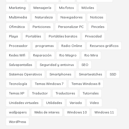
Marketing
Mensajería
Mis fotos
Móviles
Multimedia
Naturaleza
Navegadores
Noticias
Ofimática
Particiones
Personalizar PC
Pinceles
Playa
Portables
Portátiles baratos
Privacidad
Procesador
programas
Radio Online
Recursos gráficos
Redes Wifi
Reparación
Rio Magro
Rio Mira
Salvapantallas
Seguridad y antivirus
SEO
Sistemas Operativos
Smartphones
Smartwatches
SSD
Tecnología
Temas Windows 7
Temas Windows 8
Temas XP
Traductor
Traductores
Tutoriales
Unidades virtuales
Utilidades
Variado
Video
wallpapers
Webs de interes
Windows 10
Windows 11
WordPress