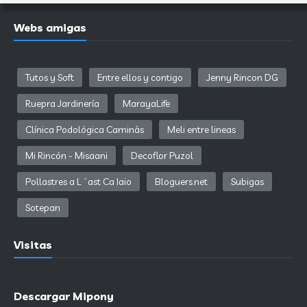
Webs amigas
Tutos y Soft
Entre ellos y contigo
Jenny Rincon DG
Ruepra Jardinería
MarayaLife
Clínica Podológica Caminàs
Meli entre lineas
Mi Rincón - Misaani
Decoflor Puzol
Pollastres a L´ast Ca Iaio
Bloguers.net
Subigas
Sotepan
Visitas
Descargar Mipony