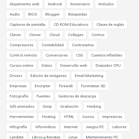
Alojamiento web
Android
Aniversario
Artículos
Audio
BIOS
Blogger
Búsquedas
Capturas de pantalla
CD ROM Educativos
Clases de inglés
Claves
Clonar
Cloud
Collages
Comics
Compresores
Contabilidad
Contraseñas
Control remoto
Conversores
CSS
Cuentos infantiles
Cursos online
Datos
Desarrollo web
Disipador CPU
Drivers
Edición de imágenes
Email Marketing
Empresas
Encriptar
Firewall
Formatear SD
Fotografía
Fuentes
Gestores de descarga
Gifs animados
Gimp
Grabación
Hacking
Herramientas
Hosting
HTML
Iconos
Impresoras
Infografía
Informática
Internet
Juegos PC
Labores
Landete
Libros y Revistas
Linux
Mantenimiento PC