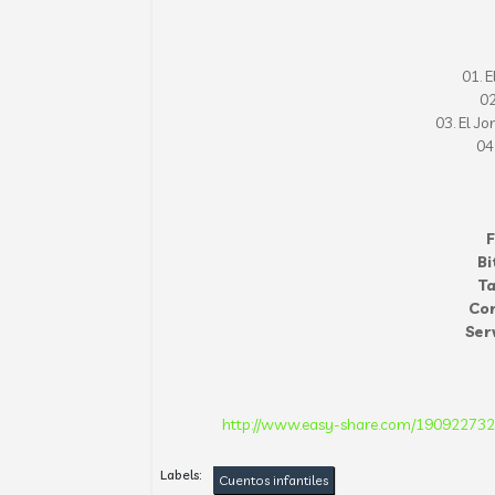
01. E
02
03. El J
04
Bi
T
Co
Ser
http://www.easy-share.com/1909227324
Labels:
Cuentos infantiles