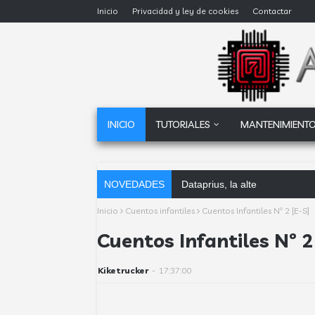
Inicio
Privacidad y ley de cookies
Contactar
INICIO
TUTORIALES
MANTENIMIENTO
NOVEDADES
Dataprius, la alternativa a G
Inicio
Cuentos infantiles
Cuentos Infantiles Nº 2 [E-S]
Cuentos Infantiles Nº 2
Kiketrucker
-
17:37:00