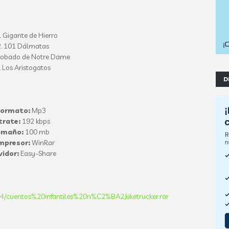
l Gigante de Hierro
. 101 Dálmatas
orobado de Notre Dame
. Los Aristogatos
D
Formato:
Mp3
trate:
192 kbps
amaño:
100 mb
mpresor:
WinRar
vidor:
Easy-Share
/cuentos%20infantiles%20n%C2%BA2,kiketrucker.rar