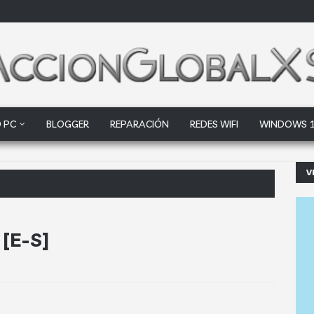
 PC
BLOGGER
REPARACIÓN
REDES WIFI
WINDOWS 
V
oogle Drive y Dropbox
 [E-S]