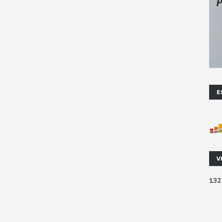
E
V
1
3
2