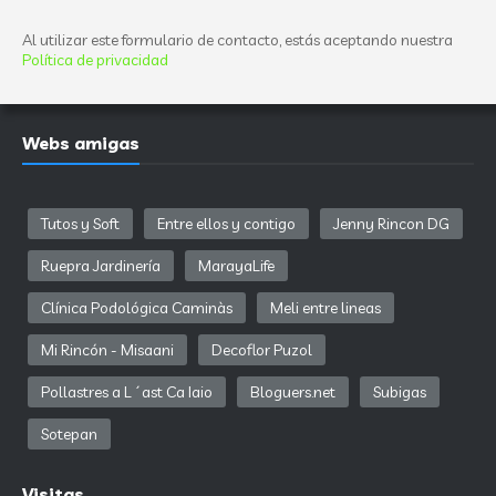
Al utilizar este formulario de contacto, estás aceptando nuestra
Política de privacidad
Webs amigas
Tutos y Soft
Entre ellos y contigo
Jenny Rincon DG
Ruepra Jardinería
MarayaLife
Clínica Podológica Caminàs
Meli entre lineas
Mi Rincón - Misaani
Decoflor Puzol
Pollastres a L´ast Ca Iaio
Bloguers.net
Subigas
Sotepan
Visitas