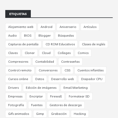
ETIQUETAS
Alojamiento web
Android
Aniversario
Artículos
Audio
BIOS
Blogger
Búsquedas
Capturas de pantalla
CD ROM Educativos
Clases de inglés
Claves
Clonar
Cloud
Collages
Comics
Compresores
Contabilidad
Contraseñas
Control remoto
Conversores
CSS
Cuentos infantiles
Cursos online
Datos
Desarrollo web
Disipador CPU
Drivers
Edición de imágenes
Email Marketing
Empresas
Encriptar
Firewall
Formatear SD
Fotografía
Fuentes
Gestores de descarga
Gifs animados
Gimp
Grabación
Hacking