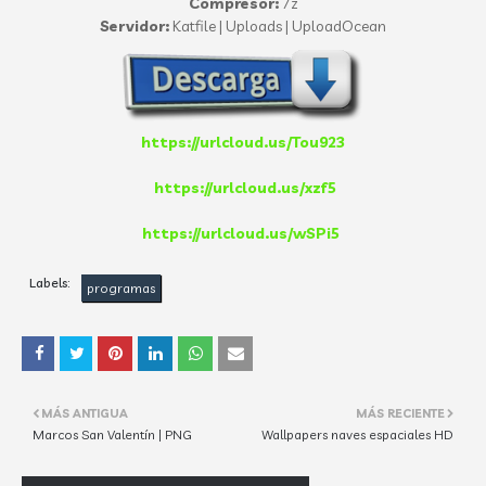
Compresor:
7z
Servidor:
Katfile | Uploads | UploadOcean
https://urlcloud.us/Tou923
https://urlcloud.us/xzf5
https://urlcloud.us/wSPi5
Labels:
programas
MÁS ANTIGUA
MÁS RECIENTE
Marcos San Valentín | PNG
Wallpapers naves espaciales HD