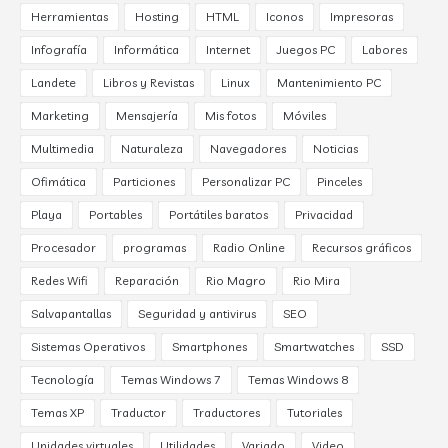
Herramientas
Hosting
HTML
Iconos
Impresoras
Infografía
Informática
Internet
Juegos PC
Labores
Landete
Libros y Revistas
Linux
Mantenimiento PC
Marketing
Mensajería
Mis fotos
Móviles
Multimedia
Naturaleza
Navegadores
Noticias
Ofimática
Particiones
Personalizar PC
Pinceles
Playa
Portables
Portátiles baratos
Privacidad
Procesador
programas
Radio Online
Recursos gráficos
Redes Wifi
Reparación
Rio Magro
Rio Mira
Salvapantallas
Seguridad y antivirus
SEO
Sistemas Operativos
Smartphones
Smartwatches
SSD
Tecnología
Temas Windows 7
Temas Windows 8
Temas XP
Traductor
Traductores
Tutoriales
Unidades virtuales
Utilidades
Variado
Video