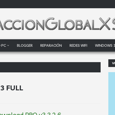
 PC
BLOGGER
REPARACIÓN
REDES WIFI
WINDOWS 
V
oogle Drive y Dropbox que las empre
3 FULL
wnload PRO v3.3.2.6