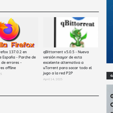
refox 137.0.2 en
qBittorrent v5.0.5 - Nueva
e España - Parche de
versión mayor de esta
 de errores -
excelente alternativa a
es offline
uTorrent para sacar todo el
jugo a la red P2P
25
G
April 14, 2025