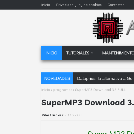
Inicio
Privacidad y ley de cookies
Contactar
INICIO
TUTORIALES
MANTENIMIENTO
NOVEDADES
Dataprius, la alternativa a G
Inicio
programas
SuperMP3 Download 3.3 FULL
SuperMP3 Download 3.
Kiketrucker
-
11:27:00
Super MP3 Do