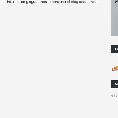
a de interactuar y ayudarnos a mantener el blog actualizado.
E
V
1
3
2