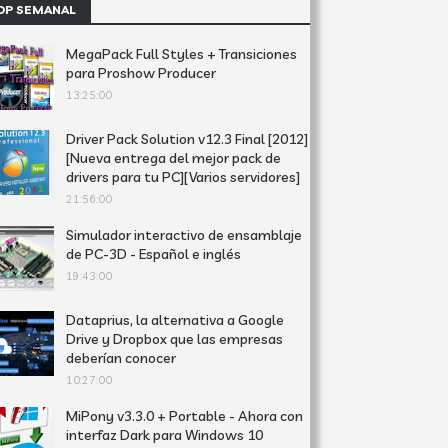
OP SEMANAL
MegaPack Full Styles + Transiciones
para Proshow Producer
13:25:00
Driver Pack Solution v12.3 Final [2012]
[Nueva entrega del mejor pack de
drivers para tu PC][Varios servidores]
21:56:00
Simulador interactivo de ensamblaje
de PC-3D - Español e inglés
19:43:00
Dataprius, la alternativa a Google
Drive y Dropbox que las empresas
deberían conocer
10:27:00
MiPony v3.3.0 + Portable - Ahora con
interfaz Dark para Windows 10