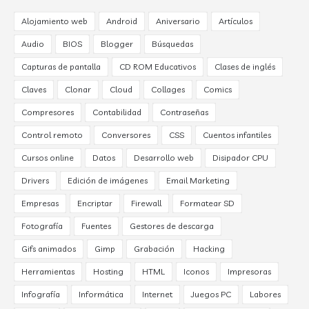
Alojamiento web
Android
Aniversario
Artículos
Audio
BIOS
Blogger
Búsquedas
Capturas de pantalla
CD ROM Educativos
Clases de inglés
Claves
Clonar
Cloud
Collages
Comics
Compresores
Contabilidad
Contraseñas
Control remoto
Conversores
CSS
Cuentos infantiles
Cursos online
Datos
Desarrollo web
Disipador CPU
Drivers
Edición de imágenes
Email Marketing
Empresas
Encriptar
Firewall
Formatear SD
Fotografía
Fuentes
Gestores de descarga
Gifs animados
Gimp
Grabación
Hacking
Herramientas
Hosting
HTML
Iconos
Impresoras
Infografía
Informática
Internet
Juegos PC
Labores