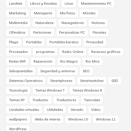
Landete
Libros y Revistas
Linux
Mantenimiento PC
Marketing
Mensajería
Mis fotos
Móviles
Multimedia
Naturaleza
Navegadores
Noticias
Ofimática
Particiones
Personalizar PC
Pinceles
Playa
Portables
Portátiles baratos
Privacidad
Procesador
programas
Radio Online
Recursos gráficos
Redes Wifi
Reparación
Rio Magro
Rio Mira
Salvapantallas
Seguridad y antivirus
SEO
Sistemas Operativos
Smartphones
Smartwatches
SSD
Tecnología
Temas Windows 7
Temas Windows 8
Temas XP
Traductor
Traductores
Tutoriales
Unidades virtuales
Utilidades
Variado
Video
wallpapers
Webs de interes
Windows 10
Windows 11
WordPress