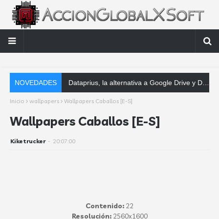
NOVEDADES
Dataprius, la alternativa a Google Drive y Dropbox que las empresas deberían conocer
Inicio
wallpapers
Wallpapers Caballos [E-S]
Wallpapers Caballos [E-S]
Kiketrucker
-
20:07:00
Contenido:
22
Resolución:
2560x1600