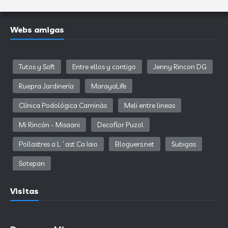
Webs amigas
Tutos y Soft
Entre ellos y contigo
Jenny Rincon DG
Ruepra Jardinería
MarayaLife
Clínica Podológica Caminàs
Meli entre lineas
Mi Rincón - Misaani
Decoflor Puzol
Pollastres a L´ast Ca Iaio
Bloguers.net
Subigas
Sotepan
Visitas