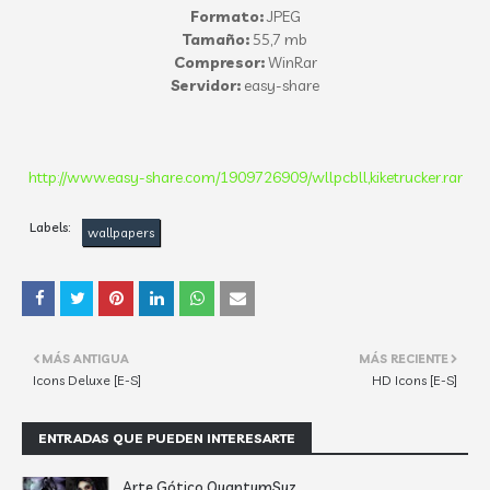
Formato:
JPEG
Tamaño:
55,7 mb
Compresor:
WinRar
Servidor:
easy-share
http://www.easy-share.com/1909726909/wllpcbll,kiketrucker.rar
Labels:
wallpapers
MÁS ANTIGUA
MÁS RECIENTE
Icons Deluxe [E-S]
HD Icons [E-S]
ENTRADAS QUE PUEDEN INTERESARTE
Arte Gótico QuantumSuz