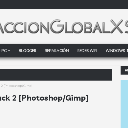
 PC
BLOGGER
REPARACIÓN
REDES WIFI
WINDOWS 
V
ogle Drive y Dr
k 2 [Photoshop/Gimp]
ack 2 [Photoshop/Gimp]