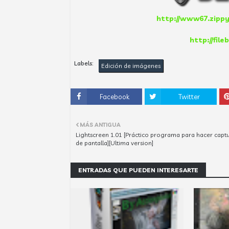
http://www67.zippy
http://fil
Labels:
Edición de imágenes
Facebook
Twitter
MÁS ANTIGUA
Lightscreen 1.01 [Práctico programa para hacer capt
de pantalla][Ultima version]
ENTRADAS QUE PUEDEN INTERESARTE