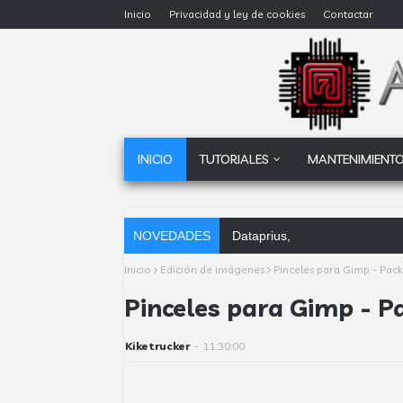
Inicio
Privacidad y ley de cookies
Contactar
INICIO
TUTORIALES
MANTENIMIENTO
NOVEDADES
Dataprius, la alternativa a Go
Inicio
Edición de imágenes
Pinceles para Gimp - Pac
Pinceles para Gimp - P
Kiketrucker
-
11:30:00