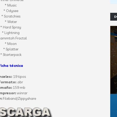
* Music
* Odysee
* Scratchies
D
* Water
* Hard Spray
* Lightning
Mammtoh Fractal
* Moon
* Splatter
* Starterpack
Ficha técnica
nceles:
19 tipos
Formato:
.abr
amaño:
159 mb
mpresor:
winrar
r:
Fileband/Zippyshare