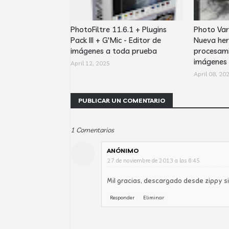
PhotoFiltre 11.6.1 + Plugins
Photo Var
Pack III + G'Mic - Editor de
Nueva her
imágenes a toda prueba
procesami
imágenes
April 12, 2025
April 08, 20
PUBLICAR UN COMENTARIO
1 Comentarios
ANÓNIMO
27 de noviembre de 2013 a las 6:45
Mil gracias, descargado desde zippy s
Responder
Eliminar