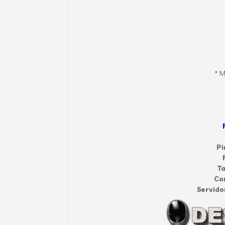
* 
Pi
T
Co
Servido