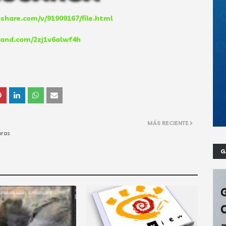
share.com/v/91909167/file.html
eband.com/2zj1v6alwf4h
MÁS RECIENTE
uras
G