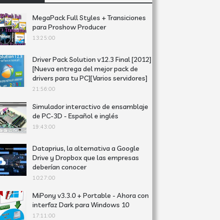
MegaPack Full Styles + Transiciones
para Proshow Producer
13:25:00
Driver Pack Solution v12.3 Final [2012]
[Nueva entrega del mejor pack de
drivers para tu PC][Varios servidores]
21:56:00
Simulador interactivo de ensamblaje
de PC-3D - Español e inglés
19:43:00
Dataprius, la alternativa a Google
Drive y Dropbox que las empresas
deberían conocer
10:27:00
MiPony v3.3.0 + Portable - Ahora con
interfaz Dark para Windows 10
17:11:00