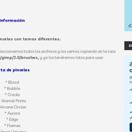
Información
inceles con temas diferentes.
D
eleccionamos todos los archivos y los vamos copiando en la ruta
/gimp/2.0/brushes,
y ya los tendremos listos para usar.
sta de pinceles
* Blood
* Bubble
* Cracks
* Animal Prints
*Arcane Circles
* Aurora
* Edge
* Flames
 Inner Universe