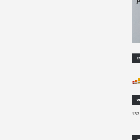
E
V
1
3
2
R