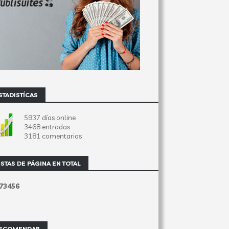
STADISTÍCAS
5937 días online
3468 entradas
3181 comentarios
ISTAS DE PÁGINA EN TOTAL
7
3
4
5
6
ECOMENDAR