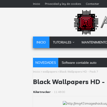
Inicio
Privacidad y ley de cookies
Contactar
INICIO
TUTORIALES
MANTENIMIENTO
NOVEDADES
Software contable automático:
Inicio
wallpapers
Black Wallpapers HD - Pack 7
Black Wallpapers HD - 
Kiketrucker
-
11:48:00