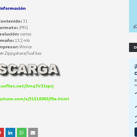
Información
ontenido:
31
ormato:
JPEG
solución:
varias
amaño:
13,2 mb
mpresor:
Winrar
D
r:
Zippyshare/TusFiles
usfiles.net/3mq7ir32xprj
share.com/v/31516963/file.html