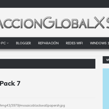
 PC
BLOGGER
REPARACIÓN
REDES WIFI
WINDOWS 
V
 factores clave que d
Pack 7