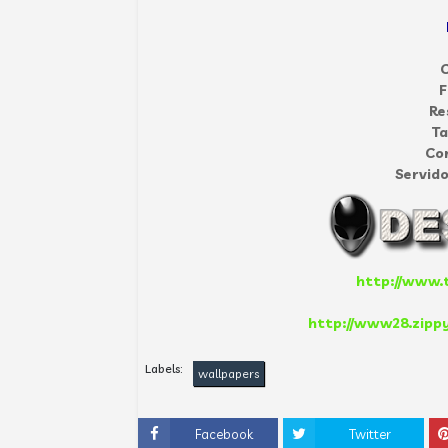
C
F
Re
T
Co
Servido
http://www.t
http://www28.zippy
Labels:
wallpapers
Facebook
Twitter