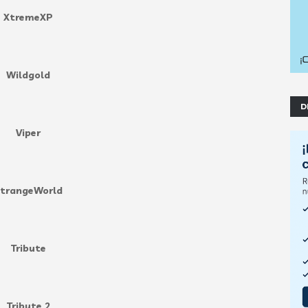
XtremeXP
Wildgold
D
Viper
trangeWorld
Tribute
Tribute 2