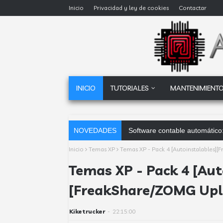
Inicio
Privacidad y ley de cookies
Contactar
INICIO
TUTORIALES
MANTENIMIENTO
NOVEDADES
Software contable automático:
Inicio
Temas XP
Temas XP - Pack 4 [Autoinstalables
Temas XP - Pack 4 [Aut
[FreakShare/ZOMG Upl
Kiketrucker
-
22:15:00