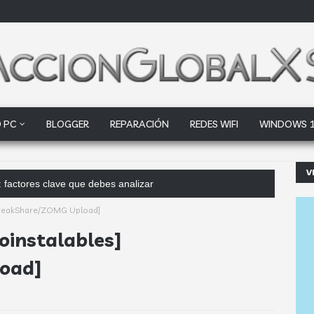
 PC
BLOGGER
REPARACIÓN
REDES WIFI
WINDOWS 
V
 factores clave que debes analizar
][FreakShare/ZOMG Upload]
oinstalables]
oad]