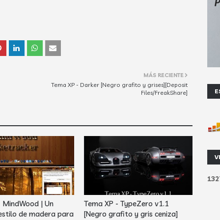
MÁS RECIENTE
Tema XP - Darker [Negro grafito y grises][Deposit
E
Files/FreakShare]
V
1
3
2
- MindWood | Un
Tema XP - TypeZero v1.1
estilo de madera para
[Negro grafito y gris ceniza]