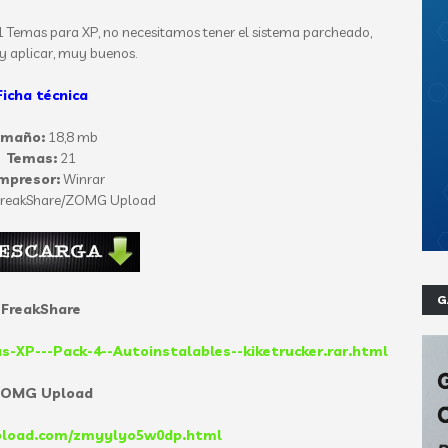
21 Temas para XP, no necesitamos tener el sistema parcheado,
 y aplicar, muy buenos.
Ficha técnica
amaño:
18,8 mb
Temas:
21
mpresor:
Winrar
reakShare/ZOMG Upload
G
FreakShare
s-XP---Pack-4--Autoinstalables--kiketrucker.rar.html
OMG Upload
pload.com/zmyylyo5w0dp.html