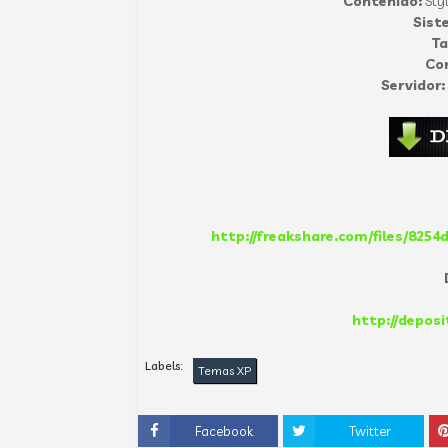
Contenido:
Sty
Sist
T
Co
Servidor:
http://freakshare.com/files/8254
D
http://deposi
Labels:
Temas XP
Facebook
Twitter