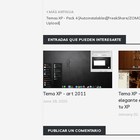
MÁS ANTIGUA
Temas XP - Pack 4 [Autoinstalables][FreakShare/ZOM
Upload]
ENTRADAS QUE PUEDEN INTERESARTE
Tema XP - art 2011
Tema XP 
elegante 
June 28, 2020
tu XP
January 02,
PUBLICAR UN COMENTARIO