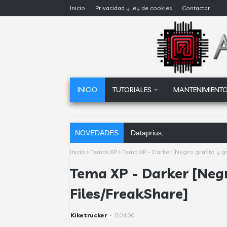
Inicio
Privacidad y ley de cookies
Contactar
INICIO
TUTORIALES
MANTENIMIENTO
NOVEDADES
Dataprius, la alternativa a Go
Inicio
Temas XP
Tema XP - Darker [Negro grafito y gr
Tema XP - Darker [Negr
Files/FreakShare]
Kiketrucker
-
0:04:00