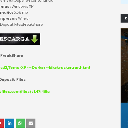
le + Wallpaper en consonancia
emas:
Windows XP
amaño:
5,58 mb
mpresor:
Winrar
D
Deposit Files/FreakShare
FreakShare
dcd2/Tema-XP---Darker--kiketrucker.rar.html
eposit Files
tfiles.com/files/t147i4i9a