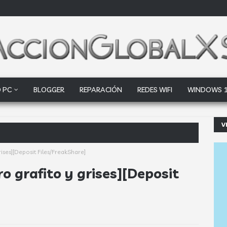
 PC
BLOGGER
REPARACIÓN
REDES WIFI
WINDOWS 
V
ogle Drive y Dro
ises][Deposit Files/FreakShare]
o grafito y grises][Deposit