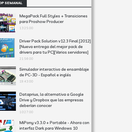
OP SEMANAL
MegaPack Full Styles + Transiciones
para Proshow Producer
13:25:00
Driver Pack Solution v12.3 Final [2012]
[Nueva entrega del mejor pack de
drivers para tu PC][Varios servidores]
21:56:00
Simulador interactivo de ensamblaje
de PC-3D - Español e inglés
19:43:00
Dataprius, la alternativa a Google
Drive y Dropbox que las empresas
deberían conocer
10:27:00
MiPony v3.3.0 + Portable - Ahora con
interfaz Dark para Windows 10