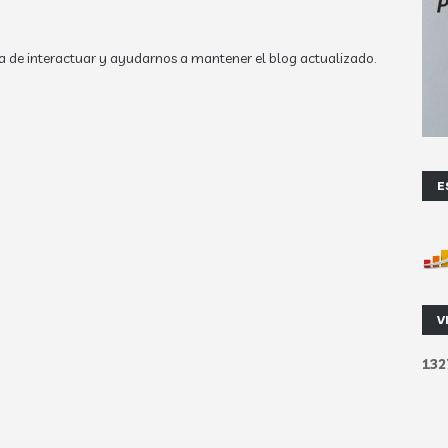
a de interactuar y ayudarnos a mantener el blog actualizado.
E
V
1
3
2