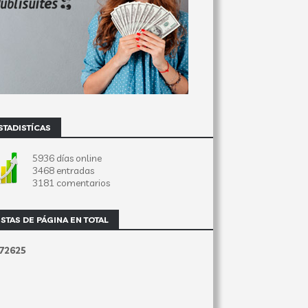
STADISTÍCAS
5936 días online
3468 entradas
3181 comentarios
ISTAS DE PÁGINA EN TOTAL
7
2
6
2
5