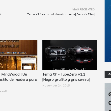
MÁS RECIENTE
G
Tema XP Nocturnal [Autoinstalable][Deposit Files]
- MindWood | Un
Tema XP - TypeZero v1.1
G
estilo de madera para
[Negro grafito y gris ceniza]
November 24, 2015
 2018