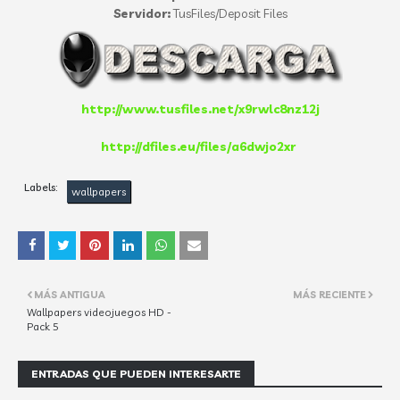
Servidor:
TusFiles/Deposit Files
http://www.tusfiles.net/x9rwlc8nz12j
http://dfiles.eu/files/a6dwjo2xr
Labels:
wallpapers
MÁS ANTIGUA
MÁS RECIENTE
Wallpapers videojuegos HD -
Pack 5
ENTRADAS QUE PUEDEN INTERESARTE