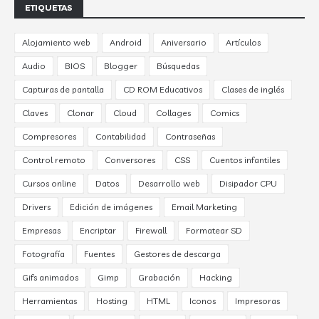
ETIQUETAS
Alojamiento web
Android
Aniversario
Artículos
Audio
BIOS
Blogger
Búsquedas
Capturas de pantalla
CD ROM Educativos
Clases de inglés
Claves
Clonar
Cloud
Collages
Comics
Compresores
Contabilidad
Contraseñas
Control remoto
Conversores
CSS
Cuentos infantiles
Cursos online
Datos
Desarrollo web
Disipador CPU
Drivers
Edición de imágenes
Email Marketing
Empresas
Encriptar
Firewall
Formatear SD
Fotografía
Fuentes
Gestores de descarga
Gifs animados
Gimp
Grabación
Hacking
Herramientas
Hosting
HTML
Iconos
Impresoras