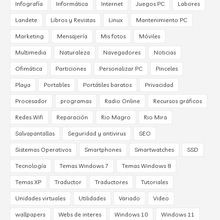
Infografía
Informática
Internet
Juegos PC
Labores
Landete
Libros y Revistas
Linux
Mantenimiento PC
Marketing
Mensajería
Mis fotos
Móviles
Multimedia
Naturaleza
Navegadores
Noticias
Ofimática
Particiones
Personalizar PC
Pinceles
Playa
Portables
Portátiles baratos
Privacidad
Procesador
programas
Radio Online
Recursos gráficos
Redes Wifi
Reparación
Rio Magro
Rio Mira
Salvapantallas
Seguridad y antivirus
SEO
Sistemas Operativos
Smartphones
Smartwatches
SSD
Tecnología
Temas Windows 7
Temas Windows 8
Temas XP
Traductor
Traductores
Tutoriales
Unidades virtuales
Utilidades
Variado
Video
wallpapers
Webs de interes
Windows 10
Windows 11