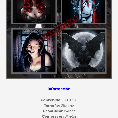
Información
Contenido:
121 JPEG
Tamaño:
39,7 mb
Resolución:
varias
Compresor:
WinRar