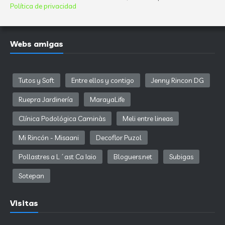
Política de privacidad
Webs amigas
Tutos y Soft
Entre ellos y contigo
Jenny Rincon DG
Ruepra Jardinería
MarayaLife
Clínica Podológica Caminàs
Meli entre lineas
Mi Rincón - Misaani
Decoflor Puzol
Pollastres a L´ast Ca Iaio
Bloguers.net
Subigas
Sotepan
Visitas