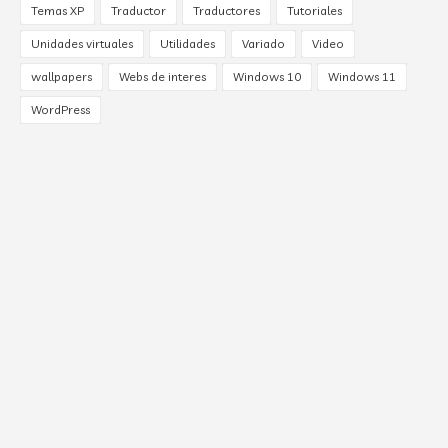
Temas XP
Traductor
Traductores
Tutoriales
Unidades virtuales
Utilidades
Variado
Video
wallpapers
Webs de interes
Windows 10
Windows 11
WordPress