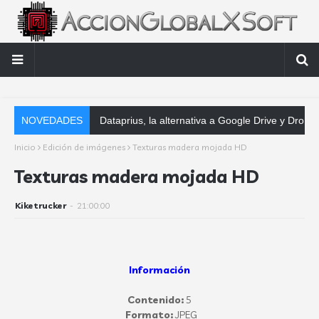
NOVEDADES
Dataprius, la alternativa a Google Drive y Dropbox que las empresas de
Inicio
Edición de imágenes
Texturas madera mojada HD
Texturas madera mojada HD
Kiketrucker
-
21:00:00
Información
Contenido:
5
Formato:
JPEG