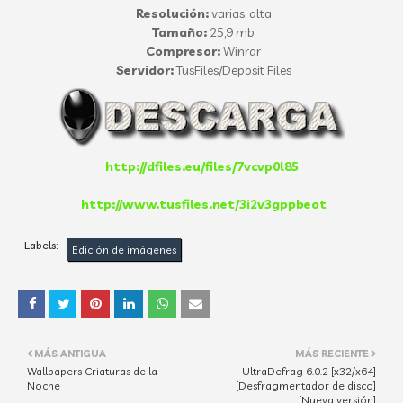
Resolución:
varias, alta
Tamaño:
25,9 mb
Compresor:
Winrar
Servidor:
TusFiles/Deposit Files
http://dfiles.eu/files/7vcvp0l85
http://www.tusfiles.net/3i2v3gppbeot
Labels:
Edición de imágenes
MÁS ANTIGUA
MÁS RECIENTE
Wallpapers Criaturas de la
UltraDefrag 6.0.2 [x32/x64]
Noche
[Desfragmentador de disco]
[Nueva versión]