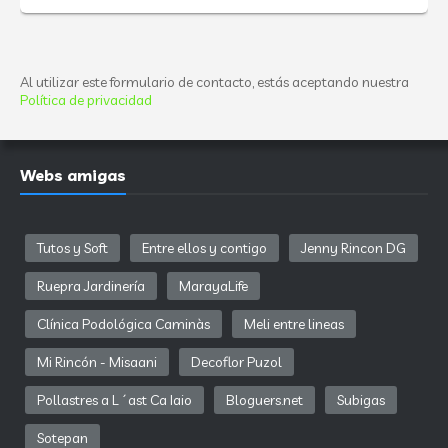
Al utilizar este formulario de contacto, estás aceptando nuestra
Política de privacidad
Webs amigas
Tutos y Soft
Entre ellos y contigo
Jenny Rincon DG
Ruepra Jardinería
MarayaLife
Clínica Podológica Caminàs
Meli entre lineas
Mi Rincón - Misaani
Decoflor Puzol
Pollastres a L´ast Ca Iaio
Bloguers.net
Subigas
Sotepan