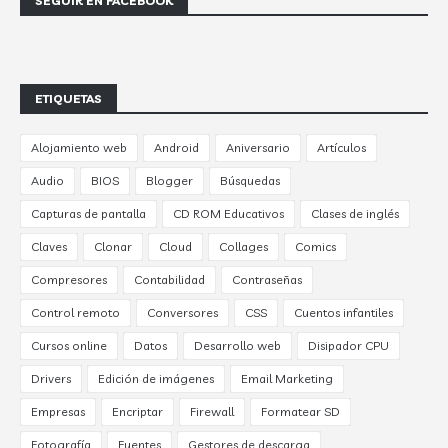
SEGUIR EN FACEBOOK
ETIQUETAS
Alojamiento web
Android
Aniversario
Artículos
Audio
BIOS
Blogger
Búsquedas
Capturas de pantalla
CD ROM Educativos
Clases de inglés
Claves
Clonar
Cloud
Collages
Comics
Compresores
Contabilidad
Contraseñas
Control remoto
Conversores
CSS
Cuentos infantiles
Cursos online
Datos
Desarrollo web
Disipador CPU
Drivers
Edición de imágenes
Email Marketing
Empresas
Encriptar
Firewall
Formatear SD
Fotografía
Fuentes
Gestores de descarga