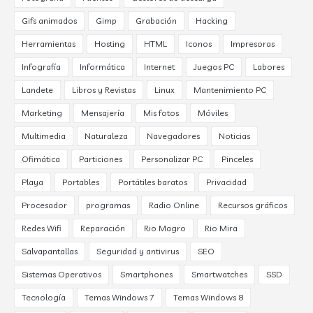
Gifs animados
Gimp
Grabación
Hacking
Herramientas
Hosting
HTML
Iconos
Impresoras
Infografía
Informática
Internet
Juegos PC
Labores
Landete
Libros y Revistas
Linux
Mantenimiento PC
Marketing
Mensajería
Mis fotos
Móviles
Multimedia
Naturaleza
Navegadores
Noticias
Ofimática
Particiones
Personalizar PC
Pinceles
Playa
Portables
Portátiles baratos
Privacidad
Procesador
programas
Radio Online
Recursos gráficos
Redes Wifi
Reparación
Rio Magro
Rio Mira
Salvapantallas
Seguridad y antivirus
SEO
Sistemas Operativos
Smartphones
Smartwatches
SSD
Tecnología
Temas Windows 7
Temas Windows 8