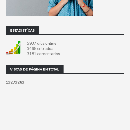
ESTADISTÍCAS
5937 días online
3468 entradas
3181 comentarios
VISTAS DE PÁGINA EN TOTAL
1
3
2
7
3
2
6
3