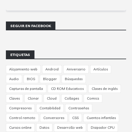
SEGUIR EN FACEBOOK
ETIQUETAS
Alojamiento web
Android
Aniversario
Artículos
Audio
BIOS
Blogger
Búsquedas
Capturas de pantalla
CD ROM Educativos
Clases de inglés
Claves
Clonar
Cloud
Collages
Comics
Compresores
Contabilidad
Contraseñas
Control remoto
Conversores
CSS
Cuentos infantiles
Cursos online
Datos
Desarrollo web
Disipador CPU