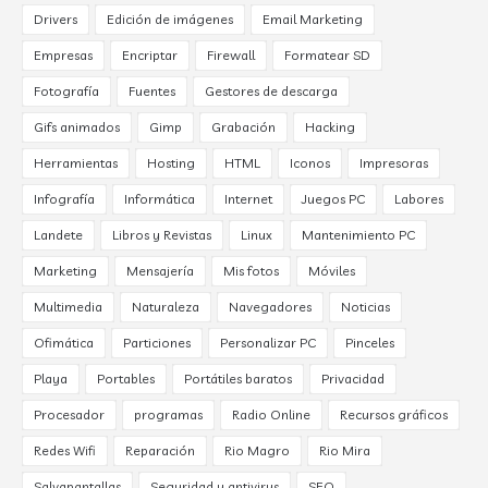
Drivers
Edición de imágenes
Email Marketing
Empresas
Encriptar
Firewall
Formatear SD
Fotografía
Fuentes
Gestores de descarga
Gifs animados
Gimp
Grabación
Hacking
Herramientas
Hosting
HTML
Iconos
Impresoras
Infografía
Informática
Internet
Juegos PC
Labores
Landete
Libros y Revistas
Linux
Mantenimiento PC
Marketing
Mensajería
Mis fotos
Móviles
Multimedia
Naturaleza
Navegadores
Noticias
Ofimática
Particiones
Personalizar PC
Pinceles
Playa
Portables
Portátiles baratos
Privacidad
Procesador
programas
Radio Online
Recursos gráficos
Redes Wifi
Reparación
Rio Magro
Rio Mira
Salvapantallas
Seguridad y antivirus
SEO