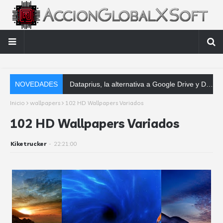
NOVEDADES
Dataprius, la alternativa a Google Drive y Dropbox que las empresas deberían conocer
Inicio
wallpapers
102 HD Wallpapers Variados
102 HD Wallpapers Variados
Kiketrucker
-
22:21:00