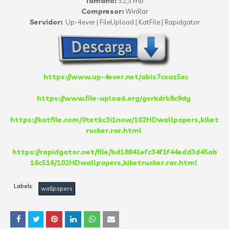
Tamaño:
52,3 mb
Compresor:
WinRar
Servidor:
Up-4ever | FileUpload | KatFile | Rapidgator
https://www.up-4ever.net/abis7cvaz5xc
https://www.file-upload.org/gsrkdrk8c9dy
https://katfile.com/0tetkc3i1now/102HDwallpapers,kiket
rucker.rar.html
https://rapidgator.net/file/bd18941efc34f1f44edd3d45ab
16c516/102HDwallpapers,kiketrucker.rar.html
Labels:
wallpapers