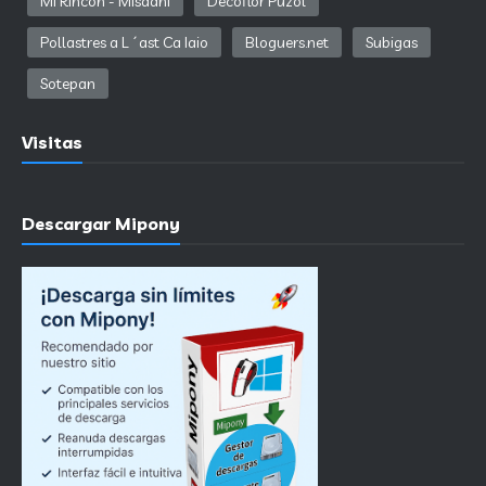
Mi Rincón - Misaani
Decoflor Puzol
Pollastres a L´ast Ca Iaio
Bloguers.net
Subigas
Sotepan
Visitas
Descargar Mipony