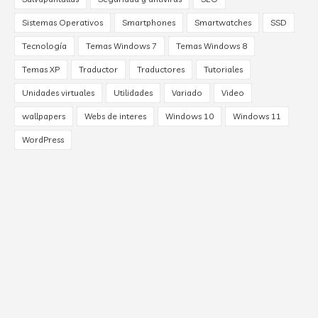
Sistemas Operativos
Smartphones
Smartwatches
SSD
Tecnología
Temas Windows 7
Temas Windows 8
Temas XP
Traductor
Traductores
Tutoriales
Unidades virtuales
Utilidades
Variado
Video
wallpapers
Webs de interes
Windows 10
Windows 11
WordPress