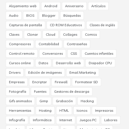
Alojamiento web
Android
Aniversario
Artículos
Audio
BIOS
Blogger
Búsquedas
Capturas de pantalla
CD ROM Educativos
Clases de inglés
Claves
Clonar
Cloud
Collages
Comics
Compresores
Contabilidad
Contraseñas
Control remoto
Conversores
CSS
Cuentos infantiles
Cursos online
Datos
Desarrollo web
Disipador CPU
Drivers
Edición de imágenes
Email Marketing
Empresas
Encriptar
Firewall
Formatear SD
Fotografía
Fuentes
Gestores de descarga
Gifs animados
Gimp
Grabación
Hacking
Herramientas
Hosting
HTML
Iconos
Impresoras
Infografía
Informática
Internet
Juegos PC
Labores