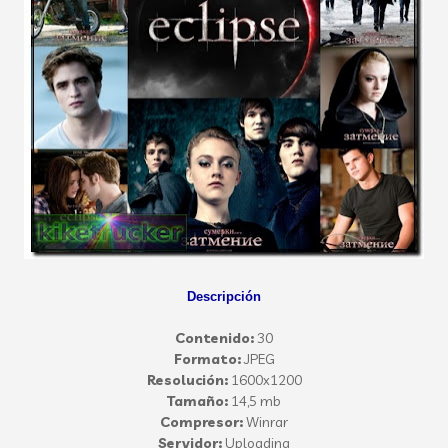
Descripción
Contenido:
30
Formato:
JPEG
Resolución:
1600x1200
Tamaño:
14,5 mb
Compresor:
Winrar
Servidor:
Uploading