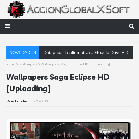
NOVEDADES
Dataprius, la alternativa a Google Drive y Dropbox que las empresas deberían conoc
Inicio
wallpapers
Wallpapers Saga Eclipse HD [Uploading]
Wallpapers Saga Eclipse HD
[Uploading]
Kiketrucker
-
20:49:00