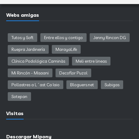
Webs amigas
Tutos y Soft
Entre ellos y contigo
Jenny Rincon DG
Ruepra Jardinería
MarayaLife
Clínica Podológica Caminàs
Meli entre lineas
Mi Rincón - Misaani
Decoflor Puzol
Pollastres a L´ast Ca Iaio
Bloguers.net
Subigas
Sotepan
Visitas
Descargar Mipony