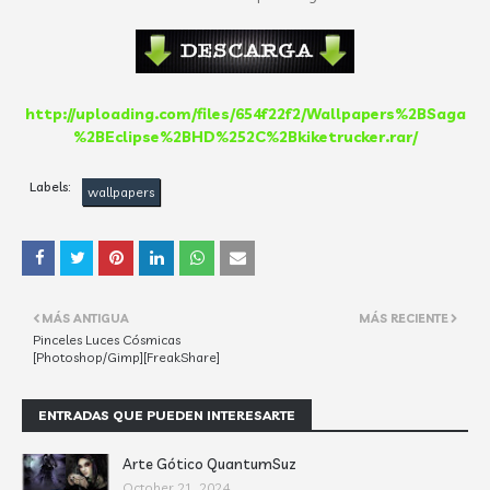
http://uploading.com/files/654f22f2/Wallpapers%2BSaga
%2BEclipse%2BHD%252C%2Bkiketrucker.rar/
Labels:
wallpapers
MÁS ANTIGUA
MÁS RECIENTE
Pinceles Luces Cósmicas
[Photoshop/Gimp][FreakShare]
ENTRADAS QUE PUEDEN INTERESARTE
Arte Gótico QuantumSuz
October 21, 2024