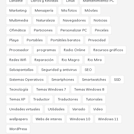
Landete
Libros y Revistas
Linux
Mantenimiento PC
Marketing
Mensajería
Mis fotos
Móviles
Multimedia
Naturaleza
Navegadores
Noticias
Ofimática
Particiones
Personalizar PC
Pinceles
Playa
Portables
Portátiles baratos
Privacidad
Procesador
programas
Radio Online
Recursos gráficos
Redes Wifi
Reparación
Rio Magro
Rio Mira
Salvapantallas
Seguridad y antivirus
SEO
Sistemas Operativos
Smartphones
Smartwatches
SSD
Tecnología
Temas Windows 7
Temas Windows 8
Temas XP
Traductor
Traductores
Tutoriales
Unidades virtuales
Utilidades
Variado
Video
wallpapers
Webs de interes
Windows 10
Windows 11
WordPress