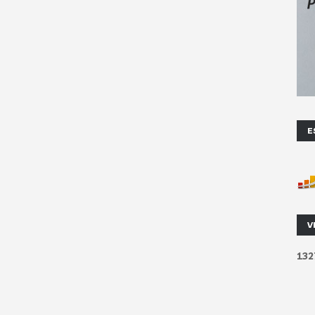
E
V
1
3
2