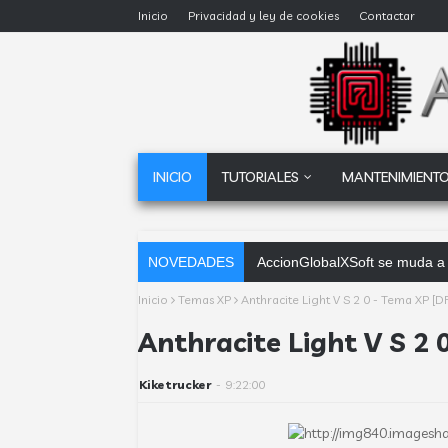
Inicio
Privacidad y ley de cookies
Contactar
INICIO
TUTORIALES
MANTENIMIENTO
NOVEDADES
AccionGlobalXSoft se muda a 
Inicio
Temas XP
Anthracite Light V S 2 0 - Tema XP [DF
Anthracite Light V S 2 
Kiketrucker
-
9:22:00