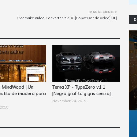
MÁS RECIENTE
Freemake Video Converter 2.2.0.0.[Conversor de video][DF]
D
- MindWood | Un
Tema XP - TypeZero v1.1
estilo de madera para
[Negro grafito y gris ceniza]
November 24, 2015
 2018