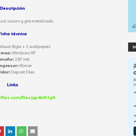
Descripción
ul oscuro y gris metalizado.
Ficha técnica
Visual Style + 1 wallpapers
D
emas:
Windows XP
amaño:
2,87 mb
mpresor:
Winrar
idor:
Deposit Files
Links
tfiles.com/files/gp4k91tg8