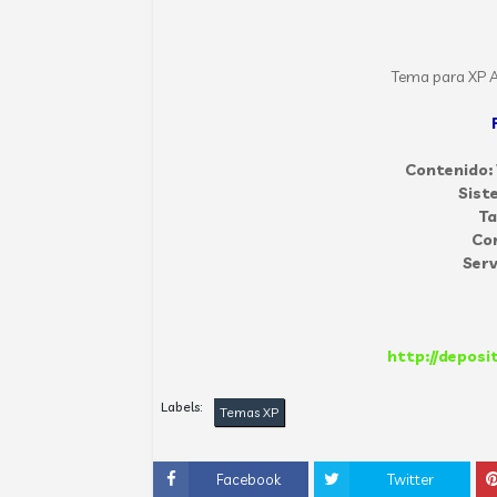
Tema para XP Az
Contenido:
Sist
T
Co
Serv
http://deposi
Labels:
Temas XP
Facebook
Twitter