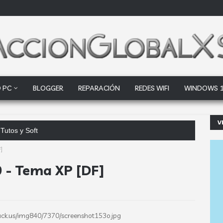
 PC
BLOGGER
REPARACIÓN
REDES WIFI
WINDOWS 
V
Tutos y Soft
]
0 - Tema XP [DF]