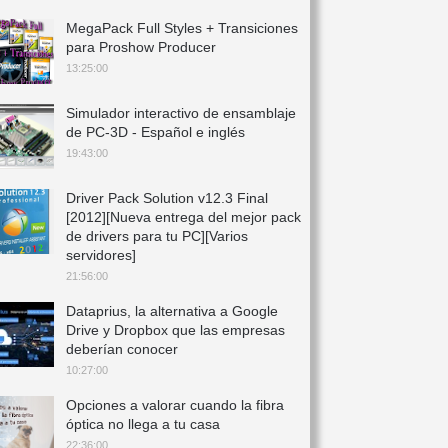
MegaPack Full Styles + Transiciones
para Proshow Producer
13:25:00
Simulador interactivo de ensamblaje
de PC-3D - Español e inglés
19:43:00
Driver Pack Solution v12.3 Final
[2012][Nueva entrega del mejor pack
de drivers para tu PC][Varios
servidores]
21:56:00
Dataprius, la alternativa a Google
Drive y Dropbox que las empresas
deberían conocer
10:27:00
Opciones a valorar cuando la fibra
óptica no llega a tu casa
22:36:00