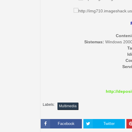
Conteni
Sistemas:
Windows 2000, 
T
Id
Co
Serv
http://deposi
Labels:
Multimedia
Facebook
Twitter