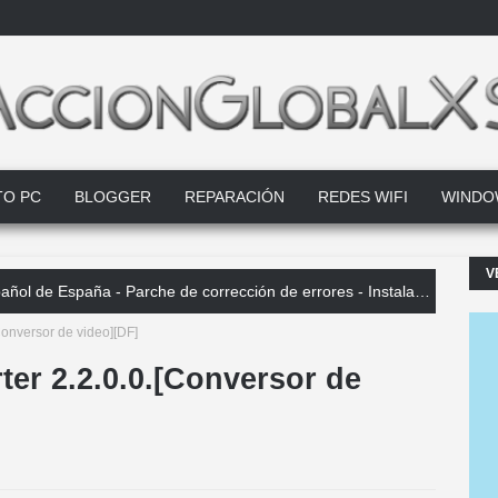
TO PC
BLOGGER
REPARACIÓN
REDES WIFI
WINDO
V
 de España - Parche de corrección de errores - Instaladores offline
onversor de video][DF]
er 2.2.0.0.[Conversor de