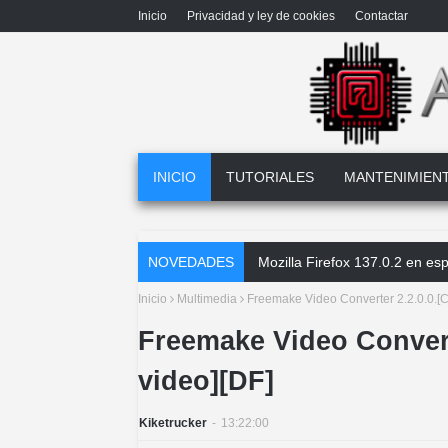
Inicio
Privacidad y ley de cookies
Contactar
INICIO
TUTORIALES
MANTENIMIEN
NOVEDADES
Mozilla Firefox 137.0.2 en español
Inicio
Multimedia
Freemake Video Converter 2.2.0.0.[C
Freemake Video Convert
video][DF]
Kiketrucker
-
13:22:00