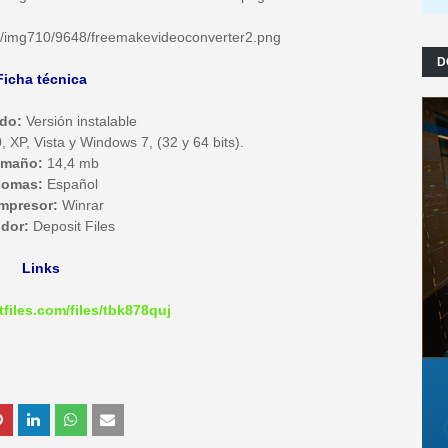
D
Ficha técnica
do:
Versión instalable
XP, Vista y Windows 7, (32 y 64 bits).
amaño:
14,4 mb
iomas:
Español
mpresor:
Winrar
idor:
Deposit Files
Links
tfiles.com/files/tbk878quj