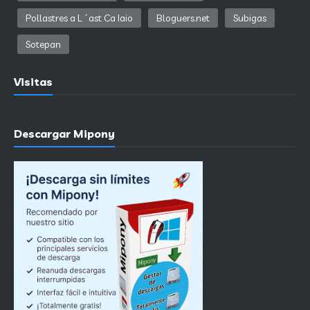
Pollastres a L´ast Ca Iaio
Bloguers.net
Subigas
Sotepan
Visitas
Descargar Mipony