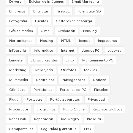
Drivers
Edición de imágenes
Email Marketing
Empresas
Encriptar
Firewall
Formatear SD
Fotografía
Fuentes
Gestores de descarga
Gifs animados
Gimp
Grabación
Hacking
Herramientas
Hosting
HTML
Iconos
Impresoras
Infografía
Informática
Internet
Juegos PC
Labores
Landete
Libros y Revistas
Linux
Mantenimiento PC
Marketing
Mensajería
Mis fotos
Móviles
Multimedia
Naturaleza
Navegadores
Noticias
Ofimática
Particiones
Personalizar PC
Pinceles
Playa
Portables
Portátiles baratos
Privacidad
Procesador
programas
Radio Online
Recursos gráficos
Redes Wifi
Reparación
Rio Magro
Rio Mira
Salvapantallas
Seguridad y antivirus
SEO