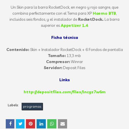
Un Skin para la barra RocketDock, en negro y rojo sangre, que
combina perfectamente con el Tema para XP
Haemo BTB
,
incluidos seis fondos, y el instalador de
RocketDock.
La barra
superior es
Appetizer 1.4
.
Ficha técnica
Contenido:
Skin + Instalador RocketDock + 6 Fondos de pantalla
Tamaño:
13,3 mb
Compresor:
Winrar
Servidor:
Deposit Files
Links
http://depositfiles.com/files/lncgz7w6m
Labels:
programas