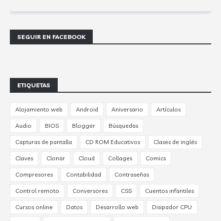
SEGUIR EN FACEBOOK
ETIQUETAS
Alojamiento web
Android
Aniversario
Artículos
Audio
BIOS
Blogger
Búsquedas
Capturas de pantalla
CD ROM Educativos
Clases de inglés
Claves
Clonar
Cloud
Collages
Comics
Compresores
Contabilidad
Contraseñas
Control remoto
Conversores
CSS
Cuentos infantiles
Cursos online
Datos
Desarrollo web
Disipador CPU