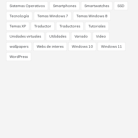
Sistemas Operativos
Smartphones
Smartwatches
SSD
Tecnología
Temas Windows 7
Temas Windows 8
Temas XP
Traductor
Traductores
Tutoriales
Unidades virtuales
Utilidades
Variado
Video
wallpapers
Webs de interes
Windows 10
Windows 11
WordPress