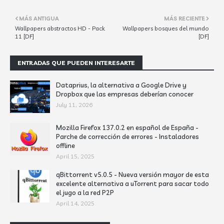
MÁS ANTIGUA
MÁS RECIENTE
Wallpapers abstractos HD - Pack
Wallpapers bosques del mundo
11 [DF]
[DF]
ENTRADAS QUE PUEDEN INTERESARTE
Dataprius, la alternativa a Google Drive y
Dropbox que las empresas deberían conocer
July 11, 2026
Mozilla Firefox 137.0.2 en español de España -
Parche de corrección de errores - Instaladores
offline
April 15, 2025
qBittorrent v5.0.5 - Nueva versión mayor de esta
excelente alternativa a uTorrent para sacar todo
el jugo a la red P2P
April 14, 2025