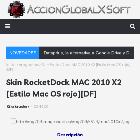
NOVEDADES
Dataprius, la alternativa a Google Drive y Dropbox que las empresas deberían conocer
Inicio
programas
Skin RocketDock MAC 2010 X2 [Estilo Mac OS rojo]
[DF]
Skin RocketDock MAC 2010 X2
[Estilo Mac OS rojo][DF]
Kiketrucker
-
23:44:00
Descripción