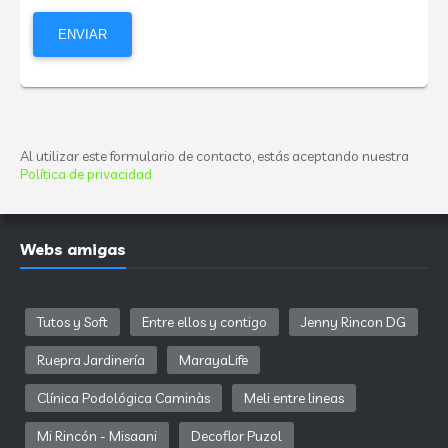
Al utilizar este formulario de contacto, estás aceptando nuestra
Política de privacidad
Webs amigas
Tutos y Soft
Entre ellos y contigo
Jenny Rincon DG
Ruepra Jardinería
MarayaLife
Clínica Podológica Caminàs
Meli entre lineas
Mi Rincón - Misaani
Decoflor Puzol