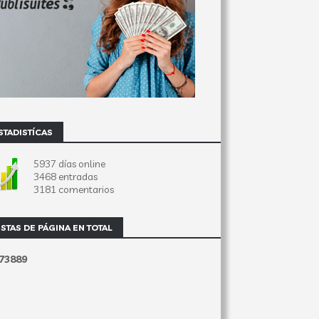
STADISTÍCAS
5937 días online
3468 entradas
3181 comentarios
ISTAS DE PÁGINA EN TOTAL
7
3
8
8
9