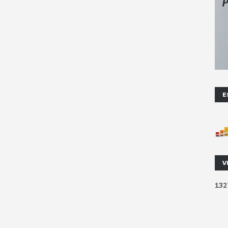
E
V
1
3
2