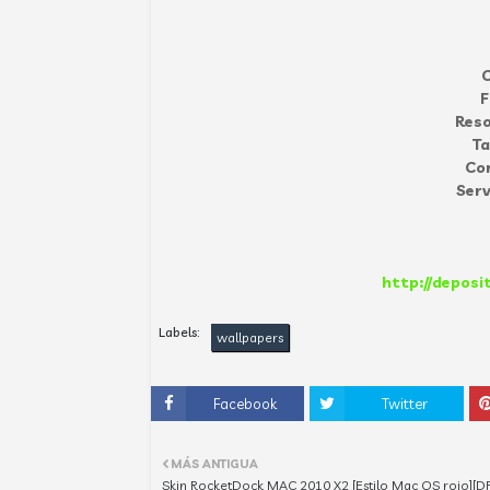
C
F
Reso
T
Co
Serv
http://deposi
Labels:
wallpapers
Facebook
Twitter
MÁS ANTIGUA
Skin RocketDock MAC 2010 X2 [Estilo Mac OS rojo][DF