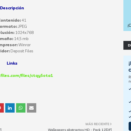
Descripción
ontenido:
41
ormato:
JPEG
lución:
1024x768
amaño:
14,5 mb
mpresor:
Winrar
D
idor:
Deposit Files
Links
tfiles.com/files/ctqy5ota1
MÁS RECIENTE
]
Wallpapers abstractos HD - Pack 12[DF]