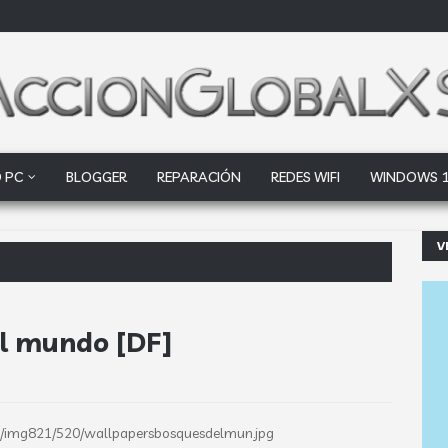
 PC
BLOGGER
REPARACIÓN
REDES WIFI
WINDOWS 
V
ogle Drive y Dropbox que la
l mundo [DF]