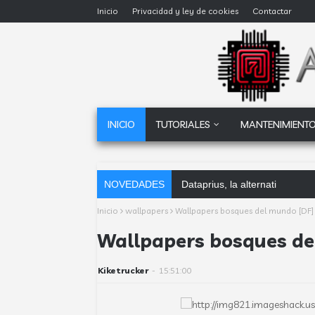
Inicio
Privacidad y ley de cookies
Contactar
INICIO
TUTORIALES
MANTENIMIENTO
NOVEDADES
Dataprius, la alternativa a Go
Inicio
wallpapers
Wallpapers bosques del mundo [DF]
Wallpapers bosques de
Kiketrucker
-
15:51:00