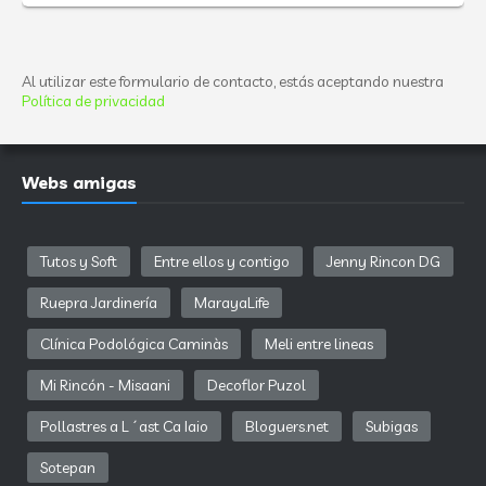
Al utilizar este formulario de contacto, estás aceptando nuestra
Política de privacidad
Webs amigas
Tutos y Soft
Entre ellos y contigo
Jenny Rincon DG
Ruepra Jardinería
MarayaLife
Clínica Podológica Caminàs
Meli entre lineas
Mi Rincón - Misaani
Decoflor Puzol
Pollastres a L´ast Ca Iaio
Bloguers.net
Subigas
Sotepan