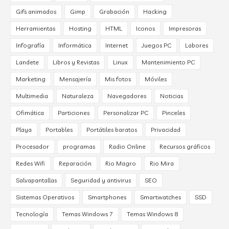
Gifs animados
Gimp
Grabación
Hacking
Herramientas
Hosting
HTML
Iconos
Impresoras
Infografía
Informática
Internet
Juegos PC
Labores
Landete
Libros y Revistas
Linux
Mantenimiento PC
Marketing
Mensajería
Mis fotos
Móviles
Multimedia
Naturaleza
Navegadores
Noticias
Ofimática
Particiones
Personalizar PC
Pinceles
Playa
Portables
Portátiles baratos
Privacidad
Procesador
programas
Radio Online
Recursos gráficos
Redes Wifi
Reparación
Rio Magro
Rio Mira
Salvapantallas
Seguridad y antivirus
SEO
Sistemas Operativos
Smartphones
Smartwatches
SSD
Tecnología
Temas Windows 7
Temas Windows 8