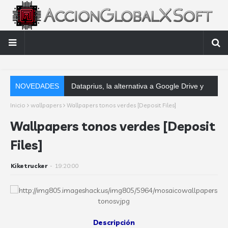
NOVEDADES
Dataprius, la alternativa a Google Drive y Dropbox que las empresas deb
Inicio
wallpapers
Wallpapers tonos verdes [Deposit Files]
Wallpapers tonos verdes [Deposit
Files]
Kiketrucker
-
19:20:00
Descripción