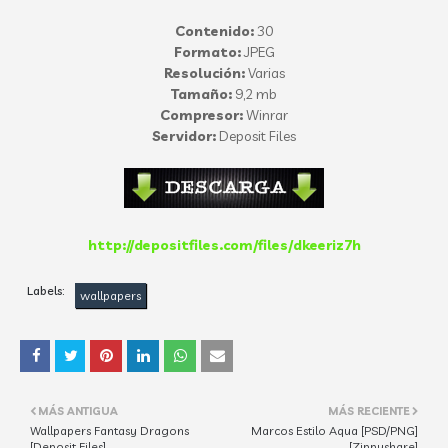
Contenido:
30
Formato:
JPEG
Resolución:
Varias
Tamaño:
9,2 mb
Compresor:
Winrar
Servidor:
Deposit Files
http://depositfiles.com/files/dkeeriz7h
Labels:
wallpapers
MÁS ANTIGUA
MÁS RECIENTE
Wallpapers Fantasy Dragons
Marcos Estilo Aqua [PSD/PNG]
[Deposit Files]
[Zippyshare]