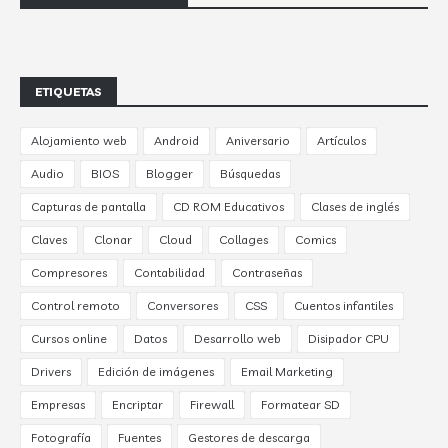
ETIQUETAS
Alojamiento web
Android
Aniversario
Artículos
Audio
BIOS
Blogger
Búsquedas
Capturas de pantalla
CD ROM Educativos
Clases de inglés
Claves
Clonar
Cloud
Collages
Comics
Compresores
Contabilidad
Contraseñas
Control remoto
Conversores
CSS
Cuentos infantiles
Cursos online
Datos
Desarrollo web
Disipador CPU
Drivers
Edición de imágenes
Email Marketing
Empresas
Encriptar
Firewall
Formatear SD
Fotografía
Fuentes
Gestores de descarga