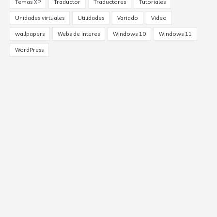
Temas XP
Traductor
Traductores
Tutoriales
Unidades virtuales
Utilidades
Variado
Video
wallpapers
Webs de interes
Windows 10
Windows 11
WordPress