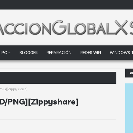
 PC
BLOGGER
REPARACIÓN
REDES WIFI
WINDOWS 
V
ogle Drive y Dro
PNG][Zippyshare]
SD/PNG][Zippyshare]