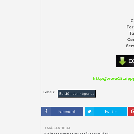
C
Fo
T
Co
Ser
http://www15.zippy
Labels:
Edición de imágenes
Facebook
Twitter
MÁS ANTIGUA
Wallpapers tonos verdes [Deposit Files]