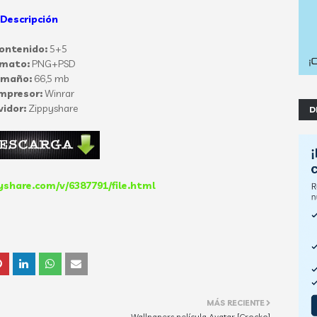
Descripción
ontenido:
5+5
rmato:
PNG+PSD
amaño:
66,5 mb
mpresor:
Winrar
vidor:
Zippyshare
D
share.com/v/6387791/file.html
MÁS RECIENTE
Wallpapers película Avatar [Crocko]