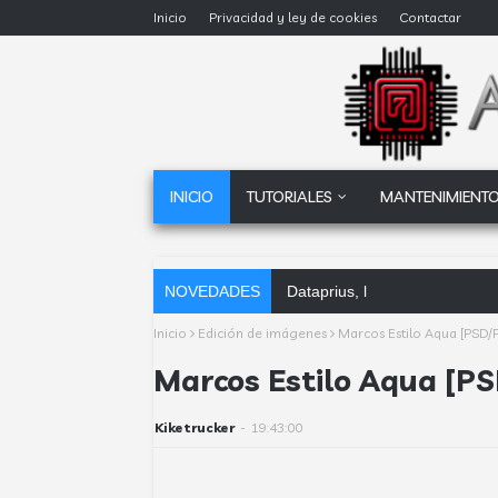
Inicio
Privacidad y ley de cookies
Contactar
INICIO
TUTORIALES
MANTENIMIENTO
NOVEDADES
Dataprius, la alternativa a Go
Inicio
Edición de imágenes
Marcos Estilo Aqua [PSD/
Marcos Estilo Aqua [P
Kiketrucker
-
19:43:00