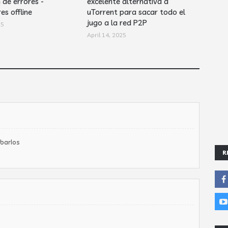
 de errores -
excelente alternativa a
es offline
uTorrent para sacar todo el
jugo a la red P2P
25
April 14, 2025
obarlos
R