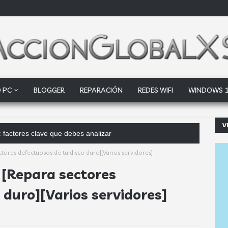
 PC
BLOGGER
REPARACIÓN
REDES WIFI
WINDOWS 
V
 factores clave que debes analizar
res defectuosos de tu disco duro][Varios servidores]
[Repara sectores
 duro][Varios servidores]