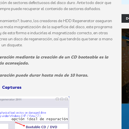
ión de sectores defectuosos del disco duro. Ante todo decir que
mpre puede recuperar el contenido de sectores dañados.
D
ionamiento?; bueno, los creadores de HDD Regenerator aseguran
a mala magnetización de la superficie del disco, este programa
y de esta forma e inducirles el magnetizado correcto, en otras
crea un disco de regeneración, así que tendrás que tener a mano
un disquete.
peración mediante la creación de un CD booteable es la
s aconsejada.
aración puede durar hasta más de 10 horas.
Capturas