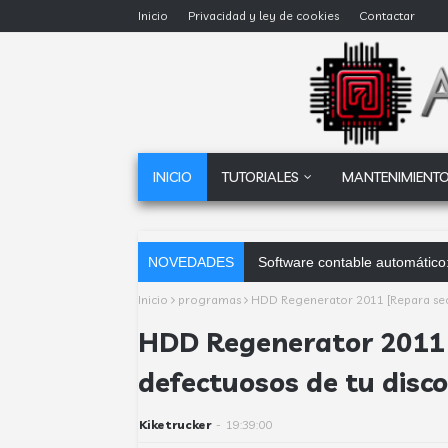
Inicio
Privacidad y ley de cookies
Contactar
INICIO
TUTORIALES
MANTENIMIENTO
NOVEDADES
Software contable automático:
Inicio
programas
HDD Regenerator 2011 [Repara secto
HDD Regenerator 2011 
defectuosos de tu disco
Kiketrucker
-
19:39:00