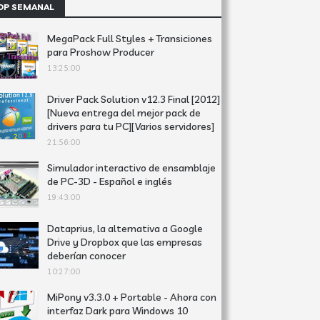
OP SEMANAL
MegaPack Full Styles + Transiciones
para Proshow Producer
13:25:00
Driver Pack Solution v12.3 Final [2012]
[Nueva entrega del mejor pack de
drivers para tu PC][Varios servidores]
21:56:00
Simulador interactivo de ensamblaje
de PC-3D - Español e inglés
19:43:00
Dataprius, la alternativa a Google
Drive y Dropbox que las empresas
deberían conocer
10:27:00
MiPony v3.3.0 + Portable - Ahora con
interfaz Dark para Windows 10