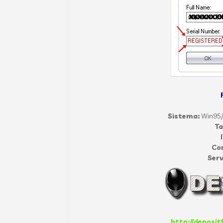
Sistema:
Win95/
T
Co
Serv
http://deposit