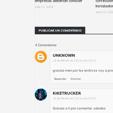
empresas deberían conocer
corrección
Instalador
July 11, 2026
April 15, 20
PUBLICAR UN COMENTARIO
4 Comentarios
UNKNOWN
16 de febrero de 2013 a las 20:10
gracias men por los archivos voy a pr
Responder
Eliminar
KIKETRUCKER
16 de febrero de 2013 a las 20:35
Gracias a ti por comentar, saludos