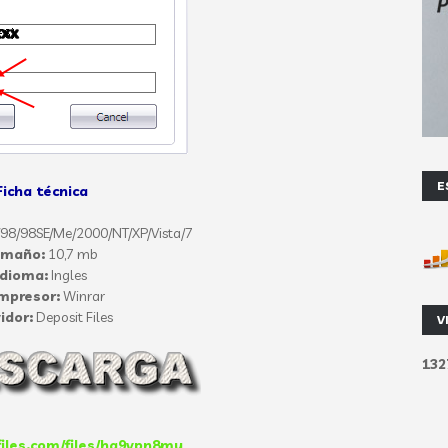
E
Ficha técnica
98/98SE/Me/2000/NT/XP/Vista/7
amaño:
10,7 mb
Idioma:
Ingles
mpresor:
Winrar
idor:
Deposit Files
V
1
3
2
files.com/files/ha9vpn8my