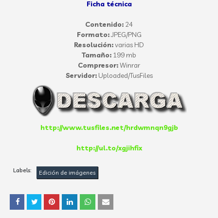
Ficha técnica
Contenido:
24
Formato:
JPEG/PNG
Resolución:
varias HD
Tamaño:
199 mb
Compresor:
Winrar
Servidor:
Uploaded/TusFiles
http://www.tusfiles.net/hrdwmnqn9gjb
http://ul.to/xgjihfix
Labels:
Edición de imágenes