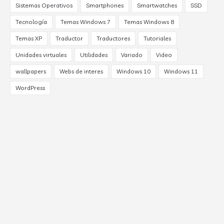
Sistemas Operativos
Smartphones
Smartwatches
SSD
Tecnología
Temas Windows 7
Temas Windows 8
Temas XP
Traductor
Traductores
Tutoriales
Unidades virtuales
Utilidades
Variado
Video
wallpapers
Webs de interes
Windows 10
Windows 11
WordPress