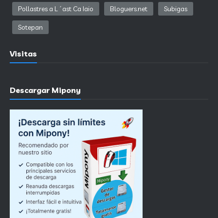
Pollastres a L´ast Ca Iaio
Bloguers.net
Subigas
Sotepan
Visitas
Descargar Mipony