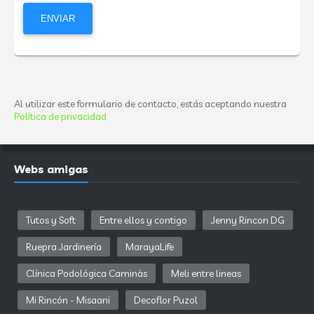
Al utilizar este formulario de contacto, estás aceptando nuestra
Política de privacidad
Webs amigas
Tutos y Soft
Entre ellos y contigo
Jenny Rincon DG
Ruepra Jardinería
MarayaLife
Clínica Podológica Caminàs
Meli entre lineas
Mi Rincón - Misaani
Decoflor Puzol