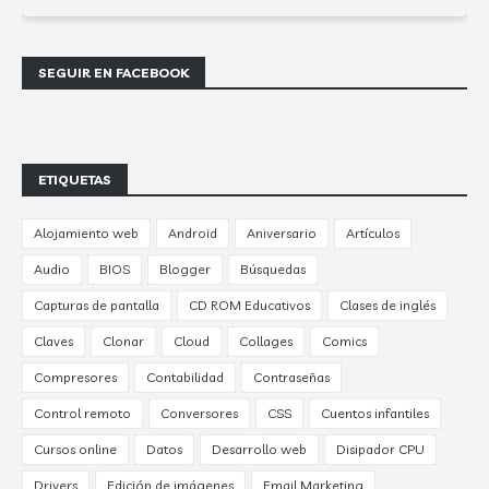
SEGUIR EN FACEBOOK
ETIQUETAS
Alojamiento web
Android
Aniversario
Artículos
Audio
BIOS
Blogger
Búsquedas
Capturas de pantalla
CD ROM Educativos
Clases de inglés
Claves
Clonar
Cloud
Collages
Comics
Compresores
Contabilidad
Contraseñas
Control remoto
Conversores
CSS
Cuentos infantiles
Cursos online
Datos
Desarrollo web
Disipador CPU
Drivers
Edición de imágenes
Email Marketing