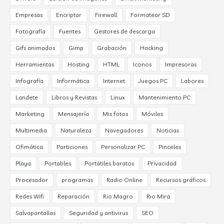
Empresas
Encriptar
Firewall
Formatear SD
Fotografía
Fuentes
Gestores de descarga
Gifs animados
Gimp
Grabación
Hacking
Herramientas
Hosting
HTML
Iconos
Impresoras
Infografía
Informática
Internet
Juegos PC
Labores
Landete
Libros y Revistas
Linux
Mantenimiento PC
Marketing
Mensajería
Mis fotos
Móviles
Multimedia
Naturaleza
Navegadores
Noticias
Ofimática
Particiones
Personalizar PC
Pinceles
Playa
Portables
Portátiles baratos
Privacidad
Procesador
programas
Radio Online
Recursos gráficos
Redes Wifi
Reparación
Rio Magro
Rio Mira
Salvapantallas
Seguridad y antivirus
SEO