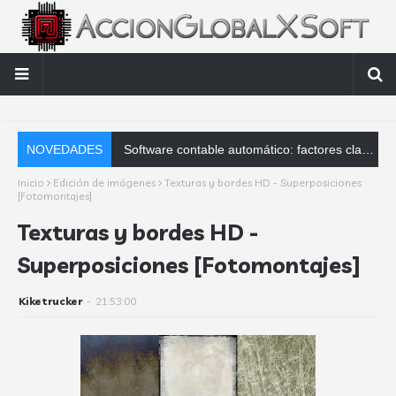
NOVEDADES
Software contable automático: factores clave que debes analizar
Inicio
Edición de imágenes
Texturas y bordes HD - Superposiciones
[Fotomontajes]
Texturas y bordes HD -
Superposiciones [Fotomontajes]
Kiketrucker
-
21:53:00