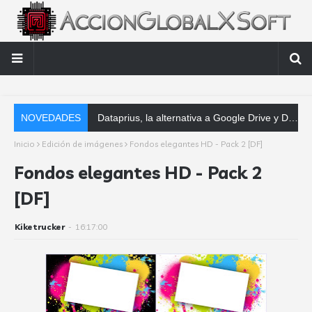
NOVEDADES
Dataprius, la alternativa a Google Drive y Dropbox que las empresas deberían conocer
Inicio
Edición de imágenes
Fondos elegantes HD - Pack 2 [DF]
Fondos elegantes HD - Pack 2
[DF]
Kiketrucker
-
16:17:00