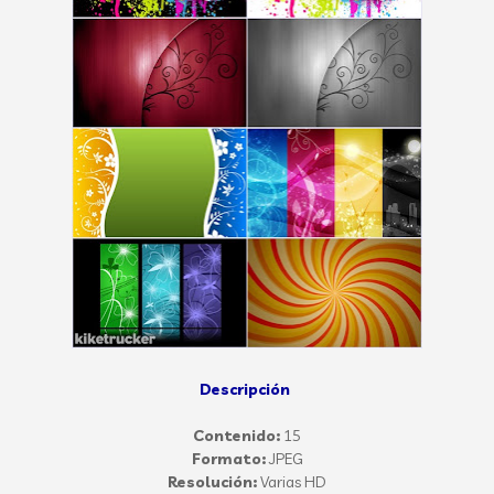
Descripción
Contenido:
15
Formato:
JPEG
Resolución:
Varias HD