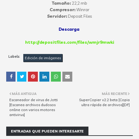
Tamaño:
22,2 mb
Compresor:
Winrar
Servidor:
Deposit Files
Descarga
http://depositfiles.com/files/wmjr9mwki
Labels:
Edición de imágenes
MÁS ANTIGUA
MÁS RECIENTE
Escaneador de virus de Jotti
SuperCopier v2.2 beta [Copia
[Escanea archivos dudosos
ultra rápida de archivos][DF]
online con varios motores
antivirus]
ENTRADAS QUE PUEDEN INTERESARTE