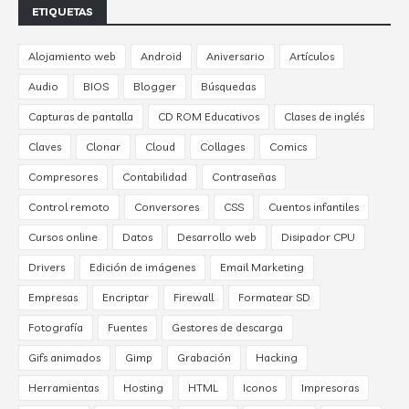
ETIQUETAS
Alojamiento web
Android
Aniversario
Artículos
Audio
BIOS
Blogger
Búsquedas
Capturas de pantalla
CD ROM Educativos
Clases de inglés
Claves
Clonar
Cloud
Collages
Comics
Compresores
Contabilidad
Contraseñas
Control remoto
Conversores
CSS
Cuentos infantiles
Cursos online
Datos
Desarrollo web
Disipador CPU
Drivers
Edición de imágenes
Email Marketing
Empresas
Encriptar
Firewall
Formatear SD
Fotografía
Fuentes
Gestores de descarga
Gifs animados
Gimp
Grabación
Hacking
Herramientas
Hosting
HTML
Iconos
Impresoras