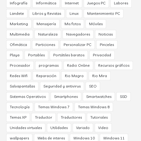
Infografía
Informática
Internet
Juegos PC
Labores
Landete
Libros y Revistas
Linux
Mantenimiento PC
Marketing
Mensajería
Mis fotos
Móviles
Multimedia
Naturaleza
Navegadores
Noticias
Ofimática
Particiones
Personalizar PC
Pinceles
Playa
Portables
Portátiles baratos
Privacidad
Procesador
programas
Radio Online
Recursos gráficos
Redes Wifi
Reparación
Rio Magro
Rio Mira
Salvapantallas
Seguridad y antivirus
SEO
Sistemas Operativos
Smartphones
Smartwatches
SSD
Tecnología
Temas Windows 7
Temas Windows 8
Temas XP
Traductor
Traductores
Tutoriales
Unidades virtuales
Utilidades
Variado
Video
wallpapers
Webs de interes
Windows 10
Windows 11