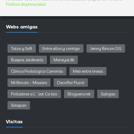
Política de privacidad
Webs amigas
Tutos y Soft
Entre ellos y contigo
Jenny Rincon DG
Ruepra Jardinería
MarayaLife
Clínica Podológica Caminàs
Meli entre lineas
Mi Rincón - Misaani
Decoflor Puzol
Pollastres a L´ast Ca Iaio
Bloguers.net
Subigas
Sotepan
Visitas