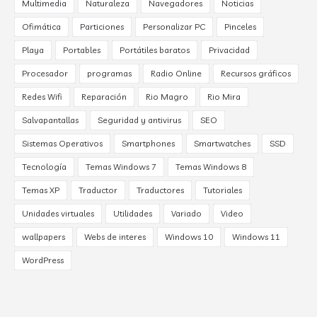
Multimedia
Naturaleza
Navegadores
Noticias
Ofimática
Particiones
Personalizar PC
Pinceles
Playa
Portables
Portátiles baratos
Privacidad
Procesador
programas
Radio Online
Recursos gráficos
Redes Wifi
Reparación
Rio Magro
Rio Mira
Salvapantallas
Seguridad y antivirus
SEO
Sistemas Operativos
Smartphones
Smartwatches
SSD
Tecnología
Temas Windows 7
Temas Windows 8
Temas XP
Traductor
Traductores
Tutoriales
Unidades virtuales
Utilidades
Variado
Video
wallpapers
Webs de interes
Windows 10
Windows 11
WordPress