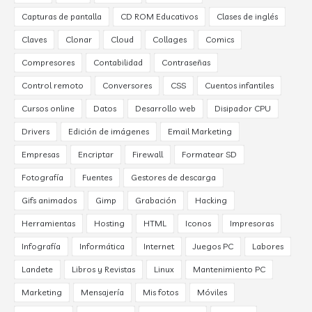
Capturas de pantalla
CD ROM Educativos
Clases de inglés
Claves
Clonar
Cloud
Collages
Comics
Compresores
Contabilidad
Contraseñas
Control remoto
Conversores
CSS
Cuentos infantiles
Cursos online
Datos
Desarrollo web
Disipador CPU
Drivers
Edición de imágenes
Email Marketing
Empresas
Encriptar
Firewall
Formatear SD
Fotografía
Fuentes
Gestores de descarga
Gifs animados
Gimp
Grabación
Hacking
Herramientas
Hosting
HTML
Iconos
Impresoras
Infografía
Informática
Internet
Juegos PC
Labores
Landete
Libros y Revistas
Linux
Mantenimiento PC
Marketing
Mensajería
Mis fotos
Móviles