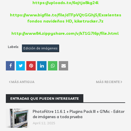
https://uploads.to/6ajtja8kg24l
https://www.bigfile.to/file/dTFpVQtGGhj5/Excelentes
fondos navideños HD, kiketrucker.7z
http://www84.zippyshare.com/v/kT1G7I6p/file.html
Labels:
Edición de imágenes
MÁS ANTIGUA
MÁS RECIENTE
ENTRADAS QUE PUEDEN INTERESARTE
PhotoFiltre 11.6.1 + Plugins Pack III + G'Mic - Editor
de imágenes a toda prueba
April 12, 2025