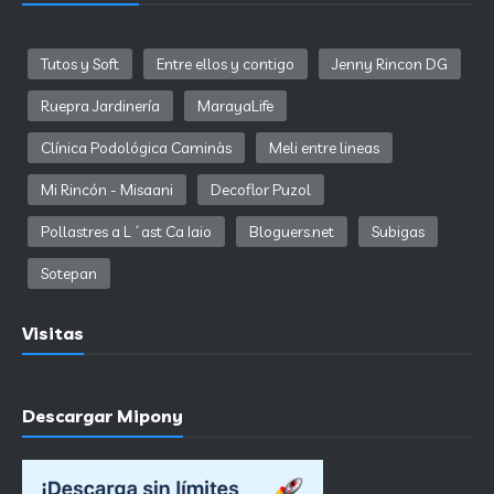
Tutos y Soft
Entre ellos y contigo
Jenny Rincon DG
Ruepra Jardinería
MarayaLife
Clínica Podológica Caminàs
Meli entre lineas
Mi Rincón - Misaani
Decoflor Puzol
Pollastres a L´ast Ca Iaio
Bloguers.net
Subigas
Sotepan
Visitas
Descargar Mipony