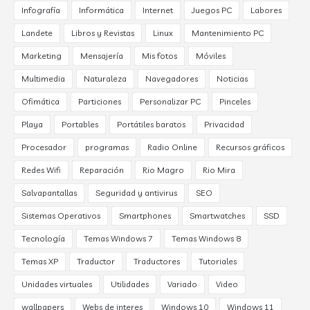
Infografía
Informática
Internet
Juegos PC
Labores
Landete
Libros y Revistas
Linux
Mantenimiento PC
Marketing
Mensajería
Mis fotos
Móviles
Multimedia
Naturaleza
Navegadores
Noticias
Ofimática
Particiones
Personalizar PC
Pinceles
Playa
Portables
Portátiles baratos
Privacidad
Procesador
programas
Radio Online
Recursos gráficos
Redes Wifi
Reparación
Rio Magro
Rio Mira
Salvapantallas
Seguridad y antivirus
SEO
Sistemas Operativos
Smartphones
Smartwatches
SSD
Tecnología
Temas Windows 7
Temas Windows 8
Temas XP
Traductor
Traductores
Tutoriales
Unidades virtuales
Utilidades
Variado
Video
wallpapers
Webs de interes
Windows 10
Windows 11