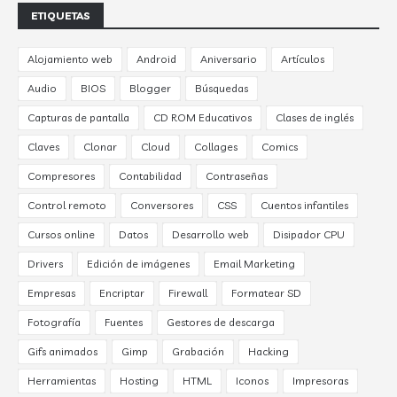
ETIQUETAS
Alojamiento web
Android
Aniversario
Artículos
Audio
BIOS
Blogger
Búsquedas
Capturas de pantalla
CD ROM Educativos
Clases de inglés
Claves
Clonar
Cloud
Collages
Comics
Compresores
Contabilidad
Contraseñas
Control remoto
Conversores
CSS
Cuentos infantiles
Cursos online
Datos
Desarrollo web
Disipador CPU
Drivers
Edición de imágenes
Email Marketing
Empresas
Encriptar
Firewall
Formatear SD
Fotografía
Fuentes
Gestores de descarga
Gifs animados
Gimp
Grabación
Hacking
Herramientas
Hosting
HTML
Iconos
Impresoras