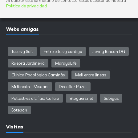
Al utilizar este formulario de contacto, estás aceptando nuestra
Política de privacidad
Webs amigas
Tutos y Soft
Entre ellos y contigo
Jenny Rincon DG
Ruepra Jardinería
MarayaLife
Clínica Podológica Caminàs
Meli entre lineas
Mi Rincón - Misaani
Decoflor Puzol
Pollastres a L´ast Ca Iaio
Bloguers.net
Subigas
Sotepan
Visitas