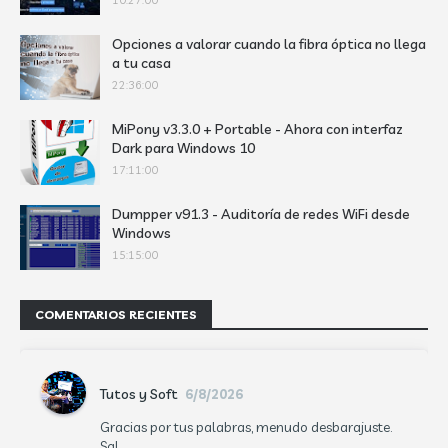
10:27:00
Opciones a valorar cuando la fibra óptica no llega
a tu casa
22:36:00
MiPony v3.3.0 + Portable - Ahora con interfaz
Dark para Windows 10
17:11:00
Dumpper v91.3 - Auditoría de redes WiFi desde
Windows
15:15:00
COMENTARIOS RECIENTES
Tutos y Soft
6/8/2026
Gracias por tus palabras, menudo desbarajuste.
Sal...