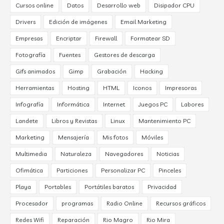
Cursos online
Datos
Desarrollo web
Disipador CPU
Drivers
Edición de imágenes
Email Marketing
Empresas
Encriptar
Firewall
Formatear SD
Fotografía
Fuentes
Gestores de descarga
Gifs animados
Gimp
Grabación
Hacking
Herramientas
Hosting
HTML
Iconos
Impresoras
Infografía
Informática
Internet
Juegos PC
Labores
Landete
Libros y Revistas
Linux
Mantenimiento PC
Marketing
Mensajería
Mis fotos
Móviles
Multimedia
Naturaleza
Navegadores
Noticias
Ofimática
Particiones
Personalizar PC
Pinceles
Playa
Portables
Portátiles baratos
Privacidad
Procesador
programas
Radio Online
Recursos gráficos
Redes Wifi
Reparación
Rio Magro
Rio Mira