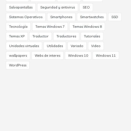
Salvapantallas
Seguridad y antivirus
SEO
Sistemas Operativos
Smartphones
Smartwatches
SSD
Tecnología
Temas Windows 7
Temas Windows 8
Temas XP
Traductor
Traductores
Tutoriales
Unidades virtuales
Utilidades
Variado
Video
wallpapers
Webs de interes
Windows 10
Windows 11
WordPress