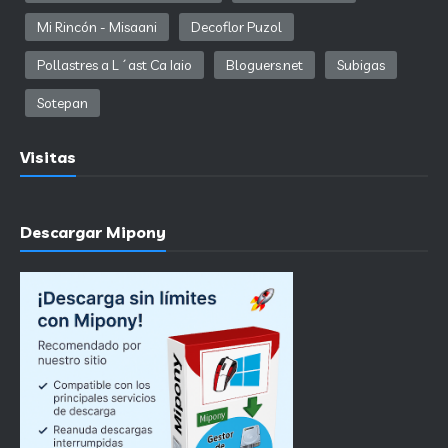
Mi Rincón - Misaani
Decoflor Puzol
Pollastres a L´ast Ca Iaio
Bloguers.net
Subigas
Sotepan
Visitas
Descargar Mipony