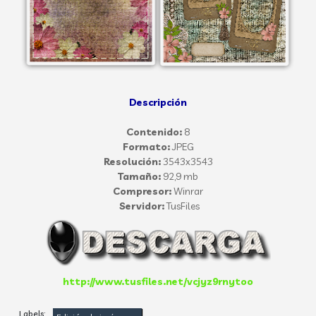
Descripción
Contenido:
8
Formato:
JPEG
Resolución:
3543x3543
Tamaño:
92,9 mb
Compresor:
Winrar
Servidor:
TusFiles
http://www.tusfiles.net/vcjyz9rnytoo
Labels: