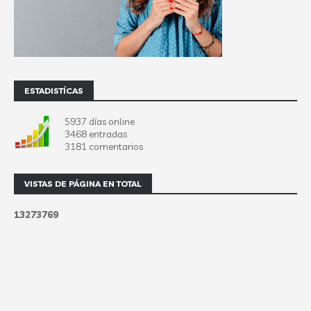
ESTADISTÍCAS
5937 días online
3468 entradas
3181 comentarios
VISTAS DE PÁGINA EN TOTAL
1
3
2
7
3
7
6
9