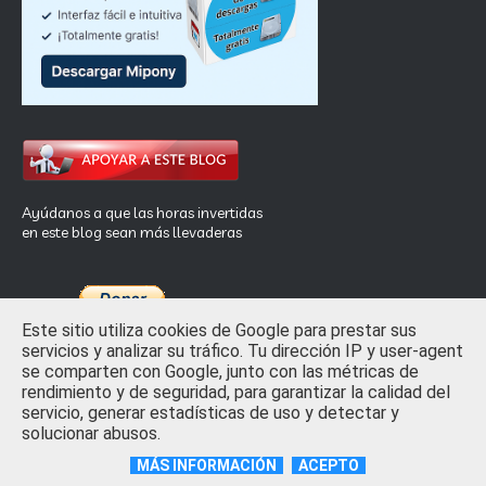
Ayúdanos a que las horas invertidas
en este blog sean más llevaderas
Este sitio utiliza cookies de Google para prestar sus
servicios y analizar su tráfico. Tu dirección IP y user-agent
se comparten con Google, junto con las métricas de
rendimiento y de seguridad, para garantizar la calidad del
Inicio
Privacidad y Ley de Cookies
Contactar
servicio, generar estadísticas de uso y detectar y
solucionar abusos.
Crafted with
by
TemplatesYard
| Distributed by
Free Blogger
Templates
MÁS INFORMACIÓN
ACEPTO