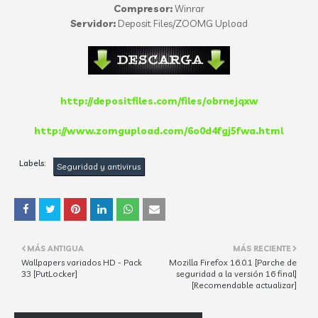
Compresor:
Winrar
Servidor:
Deposit Files/ZOOMG Upload
http://depositfiles.com/files/obrnejqxw
http://www.zomgupload.com/6o0d4fgj5fwa.html
Labels:
Seguridad y antivirus
MÁS ANTIGUA
MÁS RECIENTE
Wallpapers variados HD - Pack
Mozilla Firefox 16.0.1 [Parche de
33 [PutLocker]
seguridad a la versión 16 final]
[Recomendable actualizar]