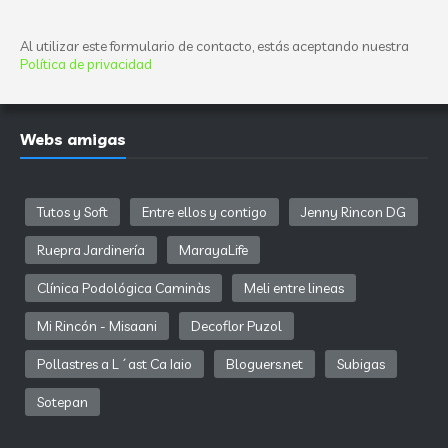
Al utilizar este formulario de contacto, estás aceptando nuestra
Política de privacidad
Webs amigas
Tutos y Soft
Entre ellos y contigo
Jenny Rincon DG
Ruepra Jardinería
MarayaLife
Clínica Podológica Caminàs
Meli entre lineas
Mi Rincón - Misaani
Decoflor Puzol
Pollastres a L´ast Ca Iaio
Bloguers.net
Subigas
Sotepan