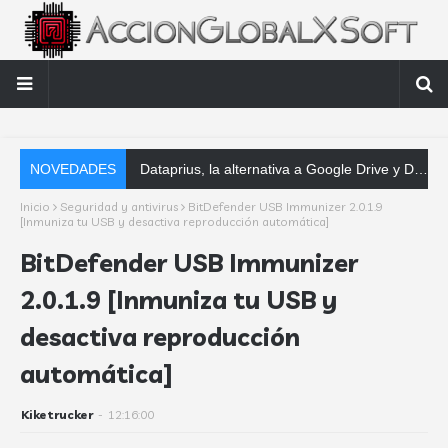
NOVEDADES
Dataprius, la alternativa a Google Drive y Dropbox que las empresas deberían conocer
Inicio
Seguridad y antivirus
BitDefender USB Immunizer 2.0.1.9
[Inmuniza tu USB y desactiva reproducción automática]
BitDefender USB Immunizer
2.0.1.9 [Inmuniza tu USB y
desactiva reproducción
automática]
Kiketrucker
-
12:16:00