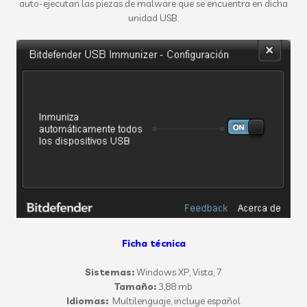
auto-
ejecutan
la
s
piezas de malware
que se encuentra en
dicha
unidad
USB
.
Ficha técnica
Sistemas:
Windows XP, Vista, 7
Tamaño:
3,88 mb
Idiomas:
Multilenguaje, incluye español