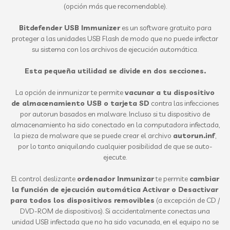
(opción más que recomendable).
Bitdefender USB Immunizer
es un software gratuito para
proteger a las unidades USB Flash de modo que no puede infectar
su sistema con los archivos de ejecución automática.
Esta pequeña utilidad
se divide
en dos secciones.
La opción de
inmunizar
te permite
vacunar a tu
dispositivo
de almacenamiento
USB
o tarjeta
SD
contra
las infecciones
por
autorun
basados ​​en
malware.
Incluso si tu
dispositivo de
almacenamiento
ha sido conectado en
la computadora infectada
,
la pieza
de malware que
se
puede crear
el archivo
autorun.inf
,
por lo tanto
aniquilando
cualquier posibilidad de que
se auto
-
ejecute.
El control deslizante
ordenador
Inmunizar
te permite
cambiar
la
función de ejecución automática
Activar o Desactivar
para
todos los dispositivos removibles
(a excepción de
CD /
DVD-
ROM
de dispositivos
).
Si accidentalmente
conectas una
unidad USB infectada
que no
ha sido vacunada
,
en el equipo no se