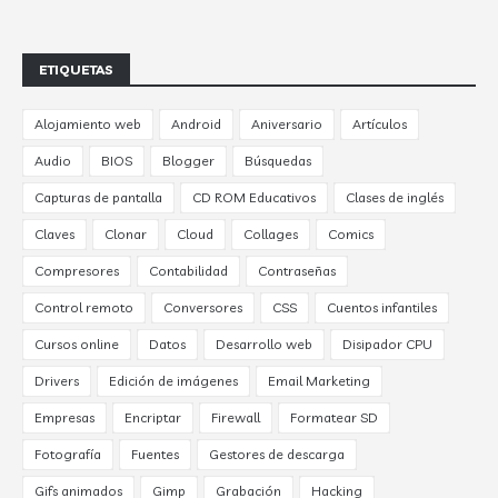
ETIQUETAS
Alojamiento web
Android
Aniversario
Artículos
Audio
BIOS
Blogger
Búsquedas
Capturas de pantalla
CD ROM Educativos
Clases de inglés
Claves
Clonar
Cloud
Collages
Comics
Compresores
Contabilidad
Contraseñas
Control remoto
Conversores
CSS
Cuentos infantiles
Cursos online
Datos
Desarrollo web
Disipador CPU
Drivers
Edición de imágenes
Email Marketing
Empresas
Encriptar
Firewall
Formatear SD
Fotografía
Fuentes
Gestores de descarga
Gifs animados
Gimp
Grabación
Hacking