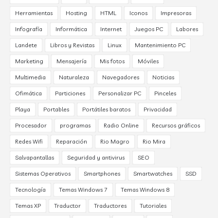
Herramientas
Hosting
HTML
Iconos
Impresoras
Infografía
Informática
Internet
Juegos PC
Labores
Landete
Libros y Revistas
Linux
Mantenimiento PC
Marketing
Mensajería
Mis fotos
Móviles
Multimedia
Naturaleza
Navegadores
Noticias
Ofimática
Particiones
Personalizar PC
Pinceles
Playa
Portables
Portátiles baratos
Privacidad
Procesador
programas
Radio Online
Recursos gráficos
Redes Wifi
Reparación
Rio Magro
Rio Mira
Salvapantallas
Seguridad y antivirus
SEO
Sistemas Operativos
Smartphones
Smartwatches
SSD
Tecnología
Temas Windows 7
Temas Windows 8
Temas XP
Traductor
Traductores
Tutoriales